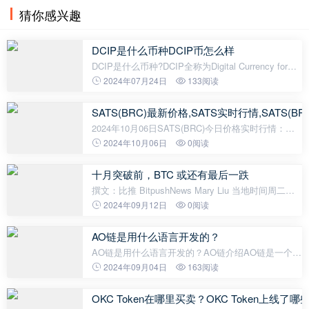
风险。Kraken对美国加密持有者的调查显示，85%的
猜你感兴趣
DCIP是什么币种DCIP币怎么样
DCIP是什么币种?DCIP全称为Digital Currency for
Intellectual Properties，是一种基于区块链技术的数
2024年07月24日
133阅读
字货币。与比特币和以太坊等传统加密货币不同，
DCIP是专门为知识产权领域
SATS(BRC)最新价格,SATS实时行情,SATS(BR
2024年10月06日SATS(BRC)今日价格实时行情：
SATS(BRC) 当前价格为 $0.00000027，其 24 小时的
2024年10月06日
0阅读
交易量为 $21,924,299.11。SATS(BRC) 在过去 24 小
时内下跌了 -2.37%。目前的 加密
十月突破前，BTC 或还有最后一跌
撰文：比推 BitpushNews Mary Liu 当地时间周二晚
间，唐纳德·特朗普 (Donald Trump) 和卡马拉·哈里斯
2024年09月12日
0阅读
(Kamala Harris) 之间的总统辩论即将举行，虽然加密
货币被提及的可能性很
AO链是用什么语言开发的？
AO链是用什么语言开发的？AO链介绍AO链是一个基
于区块链技术开发的分布式自治组织平台。它旨在构
2024年09月04日
163阅读
建一个去中心化的社区，让用户可以自由创建、组织
和管理各种形式的数字化组织。
OKC Token在哪里买卖？OKC Token上线了