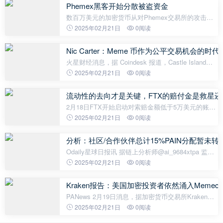
帮助你更好地了解这个平台。
Phemex黑客开始分散被盗资金
数百万美元的加密货币从对Phemex交易所的攻击中
被盗,其中一部分转移到了Tornado Cash。Phemex黑
2025年02月21日
0阅读
客开始分散被盗的资金。图片:Bleeping Computer根
据链上数据分析,在2月19日,
Nic Carter：Meme 币作为公平交易机
火星财经消息，据 Coindesk 报道，Castle Island
Ventures 合伙人 Nic Carter 指出，Meme 币作为公平
2025年02月21日
0阅读
交易机会的时代已经结束。他认为，Meme 币最初吸
引散户投资者是因为看似提供了
流动性的去向才是关键，FTX的赔付金是救星
2月18日FTX开始启动对索赔金额低于5万美元的账户
进行偿付，本轮偿付总额12亿美元，目前已支付约8
2025年02月21日
0阅读
亿美元，这些资金的流动方向将直接影响币圈短期行
情与长期生态。选择继续投入或撤
分析：社区/合作伙伴总计15%PAIN分配暂未
Odaily星球日报讯 据链上分析师@ai_9684xtpa 监
测，除了 Harold 本人持仓的 50% PAIN 已锁仓外，
2025年02月21日
0阅读
社区/合作伙伴部分总计 15%的代币暂未转移或卖
出。PAIN 的主流动性池分布为：目前
Kraken报告：美国加密投资者依然涌入Memec
PANews 2月19日消息，据加密货币交易所Kraken发
布的报告，美国的加密投资者仍在大量投资
2025年02月21日
0阅读
Memecoins（迷因币），即使这种数字资产存在巨大