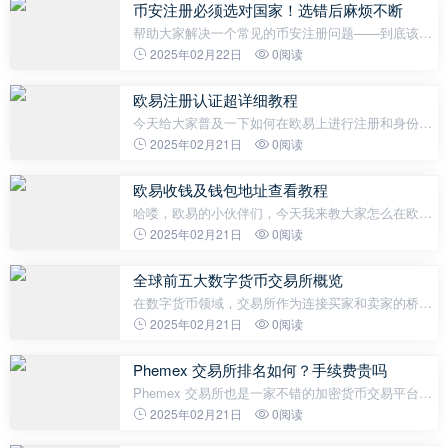
币安注册必须选对国家！选错后麻烦不断
帮助大家解决一个常见的币安注册问题——到底该选
哪个国家？ 有很多小伙伴在注册的时候都迷茫了，不
2025年02月22日
0阅读
知道该选择哪个国家，结果一不小心选错了，后续麻
烦不断，特别麻烦！今天我就来告
欧易注册认证超详细教程
今天给大家普及一下如何在欧易上进行注册和身份认
证。别小看了这个步骤，这可是你开始数字货币交易
2025年02月21日
0阅读
的重要一步哦！那么咱们就开始吧！ 第一步：注册账
号 你需要打开欧易的官方网站
欧易收钱及钱包地址查看教程
哈喽，欧易的小伙伴们，今天我来教大家怎么在欧易
上收钱，还有怎么查看到自己的钱包地址。别急，跟
2025年02月21日
0阅读
着我的步骤，保证你一看就会！ 首先来看看如何在欧
易上绑定收款方式： 第一步：打开你的
全球前五大数字货币交易所概览
在数字货币领域，交易所作为连接买家和卖家的桥
梁，扮演着至关重要的角色。根据CoinMarketCap的
2025年02月21日
0阅读
官方数据，当前现货交易排行前五的交易所分别是
Binance、Coinbase Exchange、Byb
Phemex 交易所排名如何？手续费贵吗
Phemex 交易所也是一家不错的加密货币交易平台，
我将为你详细介绍Phemex交易所的排名和手续费情
2025年02月21日
0阅读
况。下面是我根据市场研究和公开数据整理的分析，