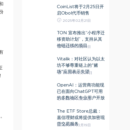
和
CoinList将于2月25日开
份
启Obol代币销售
2025年02月21日
TON 宣布推出“小程序迁
移资助计划”，支持从其
他链迁移的项目
2025年02月19日
有
Vitalik：对社区认为以太
坊不够尊重链上的"赌
证
场"应用表示失望
2025年02月20日
！
OpenAI：运营商功能现
已在面向ChatGPT可用
的多数地区专业用户开放
2025年02月21日
The ETF Store总裁：
家。
嘉信理财或将提供加密现
货交易服务
2025年02月19日