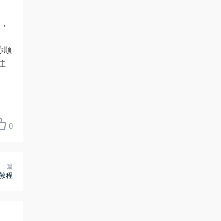
后，
你顺
注
0
下一篇
绍教程