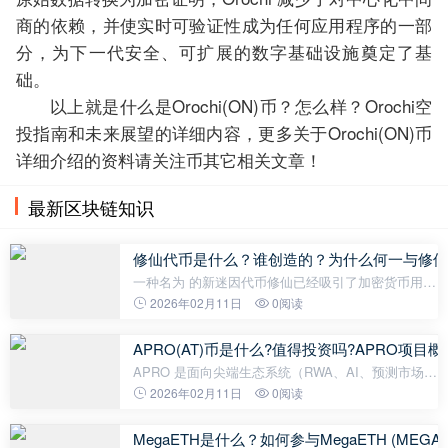
商的依赖，并使实时可验证性成为任何应用程序的一部
分，为下一代安全、可扩展的数字基础设施奠定了基
础。
以上就是什么是Orochi(ON)币？怎么样？Orochi空
投指南和未来展望的详细内容，更多关于Orochi(ON)币
详细介绍的资料请关注币其它相关文章！
最新区块链知识
修仙代币是什么？谁创造的？为什么何一与修仙
一种名为 的新迷因代币修仙已经吸引了加密货币用户
的注意，特别是在 BNB 链社区中。 “修仙”这个名称
2026年02月11日
0阅读
大致上可以翻译为“修炼不朽”在中文中，这个短语与
APRO(AT)币是什么?值得投资吗?APRO项目
APRO 是面向尖端生态系统（RWA、AI、预测市场和
DeFi）的专业预言机，旨在 100% 适应初创企业，并
2026年02月11日
0阅读
为成熟企业提供更好的成本效益。 AT作为其代币即
将上线币安 Alpha，下面小编就为大家
MegaETH是什么？如何参与MegaETH (ME