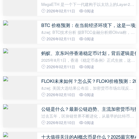
MegaETH 是一个下一代建构于以太坊上的Layer-2
(L2) 网络，承诺提供即时区块链性能。通过将区块时
2026年02月11日
0阅读
间目标设置为低至10 毫秒，并将吞吐量提升至每秒超
过100,000 笔交易，其旨在使
BTC 价格预测：在当前经济环境下，这是一项
&zwj; BTC技术分析 据BTCC金融分析师Olivia称，当
前比特币价格为108,059.58 USDT，低于20日移动平
2026年02月11日
0阅读
均线114,687.17。MACD指标显示看涨势头，MACD
线位于7,220.10，高于信号线3,208.80
蚂蚁、京东叫停香港稳定币计划，背后逻辑是什
2025年8月1日，香港《稳定币条例》正式生效，这座
国际金融中心向Web3迈出关键一步，吸引了全球目
2026年02月11日
0阅读
光。然而，就在市场期待科技巨头大展拳脚之际，一
则重磅消息却为香港的Web3淘金热按下
FLOKI未来如何？怎么买？FLOKI价格预测：202
&zwj; 美国大选结果公布后，加密货币市场出现反
弹，导致包括FLOKI在内的所有山寨币均飙升。 分析
2026年02月10日
0阅读
人士认为，FLOKI代币未来可能达到1日元，因此在本
文中我们将探讨这种可能性。 FLOKI
公链是什么？最新公链趋势、主流加密货币与投
过去五年，区块链世界不断进化，从最早的比特币单
链系统、到以太坊开创智能合约、再到如今的多链与
2026年02月10日
0阅读
跨链时代。 即使技术快速演变，公链（Public
Blockchain） 依然是整个加密产业的内
十大值得关注的AI概念币是什么？2025最完整