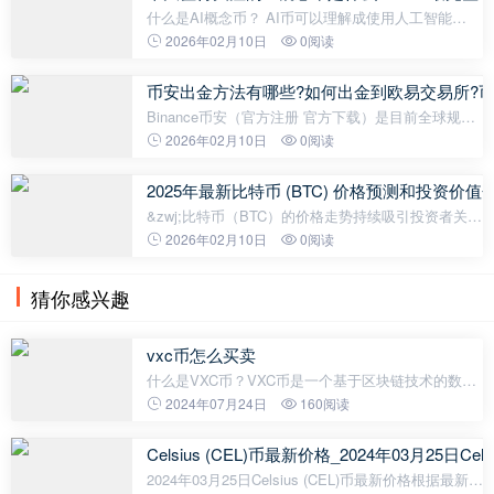
什么是AI概念币？ AI币可以理解成使用人工智能
（AI）服务时要支付的虚拟货币。 由于大家都会预
2026年02月10日
0阅读
期，未来的AI应用会越来越多，而且这些应用都会集
成在一起，因此预计会有一个统一的货币
币安出金方法有哪些?如何出金到欧易交易所?币安
Binance币安（官方注册 官方下载）是目前全球规模
最大的加密货币交易所，全球有超过2亿用户使用，
2026年02月10日
0阅读
提供加密货币的各种交易服务。 币安出金的4种方
式，包括转移到其他法币交易所、直接
2025年最新比特币 (BTC) 价格预测和投资
&zwj;比特币（BTC）的价格走势持续吸引投资者关
注。截至2025年10月，BTC价格为110,890.27
2026年02月10日
0阅读
USDT，较过去20天的116,772.79 USDT有所下跌。
MACD指标在-2,183.54处呈现看跌信号，但长期上
猜你感兴趣
vxc币怎么买卖
什么是VXC币？VXC币是一个基于区块链技术的数字
货币，由Velas公司发行，主要用于支付和交易。
2024年07月24日
160阅读
Velas公司是一个瑞士的区块链公司，成立于2019
年，VXC币是它推出的主要货币。VXC币的技术
Celsius (CEL)币最新价格_2024年03月25日Cel
2024年03月25日Celsius (CEL)币最新价格根据最新数