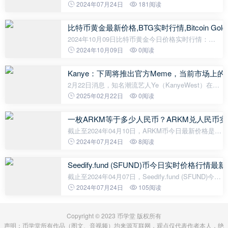
据显示，截至2024年03月25日，Celsius (CEL)的最新
2024年07月24日
181阅读
价格为0.2067美元，约等于人民币1.49元。CEL币在
过去24小时内经历了一定的波
比特币黄金最新价格,BTG实时行情,Bitcoin Gol
2024年10月09日比特币黄金今日价格实时行情：
Bitcoin Gold 当前价格为 $22.2085，其 24 小时的交
2024年10月09日
0阅读
易量为 $1,489,954.27。Bitcoin Gold 在过去 24 小时
内下跌了 -1.26%。目前的
Kanye：下周将推出官方Meme，当前市场上
2月22日消息，知名潮流艺人Ye（KanyeWest）在社
交媒体上发文表示，当前市场上所有Ye相关Meme都
2025年02月22日
0阅读
是假的，他下周将推出自己的Meme币。
一枚ARKM等于多少人民币？ARKM兑人民币
截止至2024年04月10日，ARKM币今日最新价格是
1.96504美元，一枚ARKM约合人民币14.21元。
2024年07月24日
8阅读
Seedify.fund (SFUND)币今日实时价格行情最
截止至2024年04月07日，Seedify.fund (SFUND)今日
实时最新价格是3.9227美元，约等于人民币28.37元。
2024年07月24日
105阅读
Seedify.fund (SFUND)24H最高价$4.01美元，24H最
低价$3.89美元，24H成交额$9,19
Copyright © 2023 币学堂 版权所有
声明：币学堂所有作品（图文、音视频）均来源互联网，观点仅代表作者本人，绝