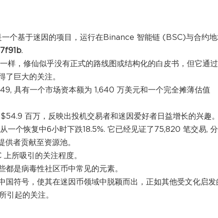
是一个基于迷因的项目，运行在Binance 智能链 (BSC)与合约
7f91b
.
代币一样，修仙似乎没有正式的路线图或结构化的白皮书，但它通
得了巨大的关注。
9, 具有一个市场资本额为 1,640 万美元和一个完全摊薄估值
到$54.9 百万，反映出投机交易者和迷因爱好者日益增长的兴趣
从一个恢复中6小时下跌18.5%. 它已经见证了75,820 笔交易, 
 流动性提供者贡献至资源池。
C 上所吸引的关注程度。
些都是病毒性社区币中常见的元素。
中国符号，使其在迷因币领域中脱颖而出，正如其他受文化启发
统中所引起的关注。