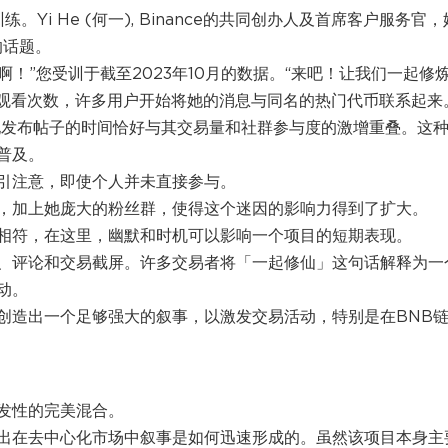
。Yi He (何一), Binance的共同创办人及首席客户服务官，
的话题。
仙啊！”您受训于截至2023年10月的数据。“来吧！让我们一起修
百万观看次数，许多用户开始将她的消息与同名的热门代币联系起来
，但她发布帖子的时间恰好与其交易量和社群参与度的激增重叠。这
普及。
引注意，即使个人并未直接参与。
角色，加上她庞大的粉丝群，使得这个迷因的影响力得到了扩大。
相符，在这里，幽默和时机可以影响一个项目的短期表现。
、评论和交易截屏。许多交易者将「一起修仙」这句话解释为一
动。
创造出一个足够强大的叙事，以激发交易活动，特别是在BNB
发性的完美混合。
出在去中心化市场中叙事是如何迅速形成的。虽然该项目本身主