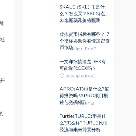
SKALE (SKL) 币是什
么？怎么买？SKL特点、
未来展望及价格预测
2026年02月09日
地址
虚拟货币指标有哪些？ 7
过社
个指标协助你看懂加密货
币市场
2026年02月08日
一文详细搞清楚DEX有
可能取代CEX吗？
。
2026年02月09日
分开
APRO(AT)币是什么?值
得投资吗?APRO项目概
述与空投领取
2026年02月11日
的
Turtle(TURLE)币是什
么?怎么样?TURLE代币
经济与未来前景分析
2026年02月09日