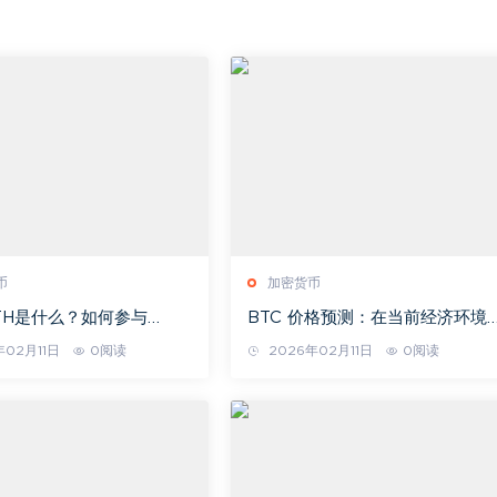
币
加密货币
ETH是什么？如何参与
BTC 价格预测：在当前经济环境
TH (MEGA) 币空投？代币
下，这是一项好的投资吗？
年02月11日
0阅读
2026年02月11日
0阅读
、未来发展介绍