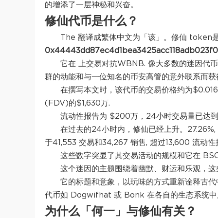
的增添了一层神秘和兴奋。
修仙代币是什么？
The 翻译成繁体中文为「该」。修仙 token
0x44443dd87ec4d1bea3425acc118adb023f0
它在 上交易对抗WBNB. 像大多数的迷因
群的动能和与一位知名的币安高管的意外联系而获
在撰写本文时，该代币的交易价格约为$0.0164
(FDV)的$1,630万.
流动性报告为 $200万，24小时交易量已达
在过去的24小时内，修仙已经上升。27.26%, 
于41,553 交易和34,267 销售, 超过13,600
这些数字突显了其交易活动的规模和它在 BS
这个迷因的主题围绕着幽默、财运和乐观，这
它的标题和意象，以玩味的方式重新诠释古代
代币如 Dogwifhat 或 Bonk 在各自的生态系
为什么「何一」与修仙有关？