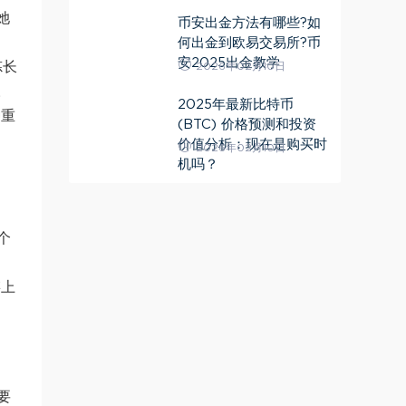
她
币安出金方法有哪些?如
何出金到欧易交易所?币
安2025出金教学
炼长
2026年02月10日
。
2025年最新比特币
种重
(BTC) 价格预测和投资
价值分析：现在是购买时
2026年02月10日
机吗？
个
链上
要