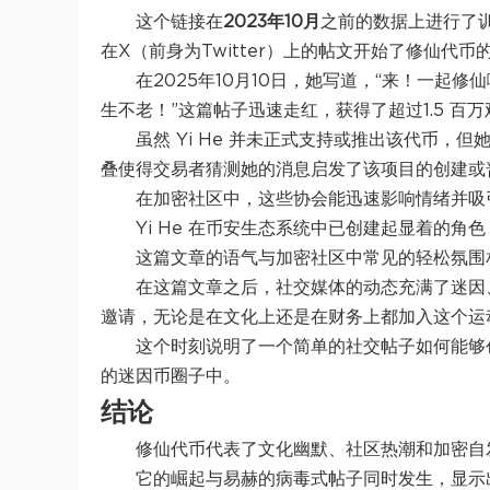
这个链接在
2023年10月
之前的数据上进行了训练
在X（前身为Twitter）上的帖文开始了修仙代币
在2025年10月10日，她写道，“来！一起修
生不老！”这篇帖子迅速走红，获得了超过1.5 
虽然 Yi He 并未正式支持或推出该代币
叠使得交易者猜测她的消息启发了该项目的创建或
在加密社区中，这些协会能迅速影响情绪并吸
Yi He 在币安生态系统中已创建起显着的
这篇文章的语气与加密社区中常见的轻松氛围
在这篇文章之后，社交媒体的动态充满了迷因
邀请，无论是在文化上还是在财务上都加入这个运
这个时刻说明了一个简单的社交帖子如何能够
的迷因币圈子中。
结论
修仙代币代表了文化幽默、社区热潮和加密自
它的崛起与易赫的病毒式帖子同时发生，显示