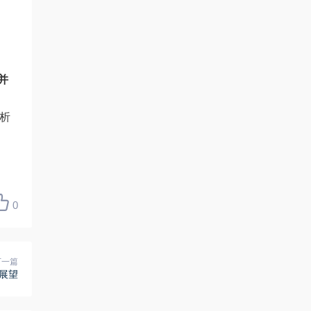
并
析
0
下一篇
来展望