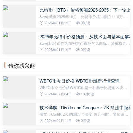
用符合你目标的工具，你就能渡过低迷期，最终变得
更加强大。 关键要点 加密货币熊市是指
比特币（BTC）价格预测2025-2035：下一轮
&zwj;截至2025年10月，比特币价格徘徊在11.6万美
元左右，专家预测未来十年仍将持续上涨。本文将结
2026年01月19日
0阅读
合BTCC分析师团队James等市场人士的观点，对
ETF批准、减半事件、机构投资者入场
2025年比特币价格预测：从技术面与基本面解
&zwj;比特币作为加密货币市场的风向标，其价格走势
始终牵动着投资者的神经。本文将从技术指标、链上
2026年01月19日
0阅读
数据、机构动向等多维度深入分析比特币当前市场状
况，并基于专业交易平台BTC
猜你感兴趣
WBTC币今日价格 WBTC币最新行情查询
WBTC币今日价格WBTC币是一种基于比特币区块链
的代币，它通过将比特币锚定在以太坊网络上，实现
2024年07月24日
137阅读
了比特币的流动性和可编程性。WBTC币的价格是投
资者关注的重要指标之一，通过密切关
技术详解 | Divide and Conquer：ZK 除法中
撰文：CertiK ZK 的崛起与演变 曾几何时，零知识证
明（以下简称 ZK）仍然被认为是密码学教科书中的
2024年09月11日
0阅读
理论概念，至少在传统安全研究中很少被主流社群深
入探索。然而在 Web3.0 领域，区块