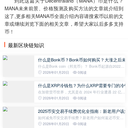
到此这篇关于Decentraland（MANA）币是什么？
MANA未来前景、价格预测及购买方法的文章就介绍到
这了,更多相关MANA币全面介绍内容请搜索币以前的文
章或继续浏览下面的相关文章，希望大家以后多多支持
币！
最新区块链知识
什么是Bonk币？Bonk币如何购买？大涨之后
什么是Bonk coin（邦克币）？ Bonk币起源自2022的
圣诞节，当时一群匿名开发者将基于Solana平台开发
2026年01月20日
0阅读
出的同样以柴犬为代表形象的代币（与Shiba Inu类
似）在圣诞节这一天空投给了Solana社
什么是XRP冷钱包？为什么XRP需要专门的冷钱
在加密货币世界，尤其是在 2024 年行业遭遇 22 亿美
元 盗窃后，安全已从“可选项”变为“必选项”。对于
2026年01月20日
0阅读
XRP 持有者而言，这一话题尤为重要——截
2025币安交易手续费优化全指南：新老用户该
如何减免币安交易手续费？新老用户如何返还币安交
易手续费呢？ 币安作为全球最大的加密货币交易所之
2026年01月20日
0阅读