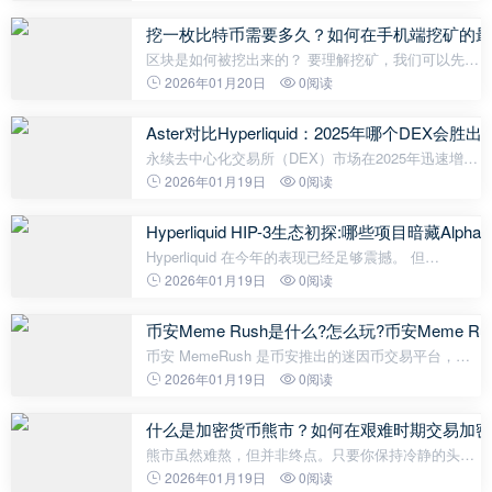
一，手续费是用户交易过程中不可避免的成本。但你
是否知道，通过合理利用规则和
挖一枚比特币需要多久？如何在手机端挖矿的最
区块是如何被挖出来的？ 要理解挖矿，我们可以先把
它想象成一个巨大的“猜谜游戏”。每当比特币网络需
2026年01月20日
0阅读
要生成一个新区块时，系统就会出一道非常难的题：
矿工必须找到一个
Aster对比Hyperliquid：2025年哪个DEX会胜出
永续去中心化交易所（DEX）市场在2025年迅速增
长，9月份交易量超过1.14万亿美元，比上月 增长
2026年01月19日
0阅读
49% 。这一激增使两个平台成为关注焦点：
Hyperliquid ，目前的市场领导者，累计交易量超过2
Hyperliquid HIP-3生态初探:哪些项目暗藏Alpha
Hyperliquid 在今年的表现已经足够震撼。 但
Hyperliquid 真正的野心远不止于此。刚刚启动的 HIP-
2026年01月19日
0阅读
3 升级，让 Hyperliquid 从一个 Perp dex 变成了另一
种新的可组合金融乐高。
币安Meme Rush是什么?怎么玩?币安Meme Ru
币安 MemeRush 是币安推出的迷因币交易平台，提
供给持有币安 Web3 钱包（无私钥地址）的用户抢先
2026年01月19日
0阅读
参与新代币发行。 在本文中，我们将详细分析 Meme
Rush 是什么、怎么玩，以及它的优势
什么是加密货币熊市？如何在艰难时期交易加密
熊市虽然难熬，但并非终点。只要你保持冷静的头
脑，保护好自己的币，按计划买入，分散交易，并使
2026年01月19日
0阅读