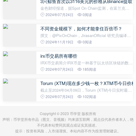
3只鲸鱼首次以3116美元的价格从Binance提取11
金色财经报道，据Spot On Chain监测，在富兰克林
邓普顿以太坊ETF加入DTCC ETF列表导致ETH价格
2024年07月24日
0阅读
上涨之前，3只鲸鱼首次以3,116美元的价格从
Binance提取11,557枚ETH （3,600万美元）。
不同资金规模下，如何才能拿住百倍币？
撰文：@PixOnChain，JirasanOfficial 研究员编译：
zhouzhou，BlockBeats 编者按：现在我们正处在牛
2024年11月19日
0阅读
市的早期阶段，要想真正做到持币到 100 倍，首先要
明白每个阶段的挑战：从 10 万美元 到 1
irx币交易所有哪些
IRX币交易简介IRX币是一种基于以太坊区块链的数字
货币，它的交易被记录在以太坊的分布式账本上。
2024年07月24日
185阅读
IRX币的交易平台包括多家国内外数字货币交易所，
用户可以在这些交易所进行IRX币
Torum (XTM)现在多少钱一枚？XTM币今日价
截止至2024年04月09日，Torum (XTM)今日实时最新
价格是0.067007美元，约等于人民币0.4845元。
2024年07月24日
102阅读
Torum (XTM)24H最高价$0.07美元，24H最低价
$0.0644美元，24H成交额$237,095美元，换手率1
Copyright © 2023 币学堂 版权所有
声明：币学堂所有作品（图文、音视频）均来源互联网，观点仅代表作者本人，绝
不代表本站赞同其观点或证实其描述。
提示：投资有风险，入市须谨慎。本站内容不作为投资理财建议。