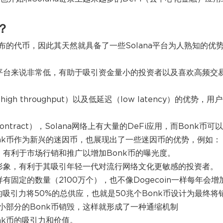
？
台发布的代币，因此其天然就具备了一些Solana平台为人熟知的优
链平台来说非常低，有助于吸引资金量小的投资者以及喜欢高频交
gh throughput）以及低延迟（low latency）的优势，用
ontract），Solana网络上有大量的DeFi应用，而Bonk币可
onk币作为新兴的迷因币，也展现出了一些迷因币的优势，例如：
，有利于市场行销和推广以增加Bonk币的曝光度。
因形象，有利于其吸引年轻一代对流行网络文化更敏感的投资者。
样有固定的数量（2100万个），也不像Dogecoin一样每年会增
币的吸引力将50%的总供应，也就是50兆个Bonk币设计为最终将
一小部分的Bonk币销毁，这样就形成了一种通缩机制
nk币的吸引力和价值。