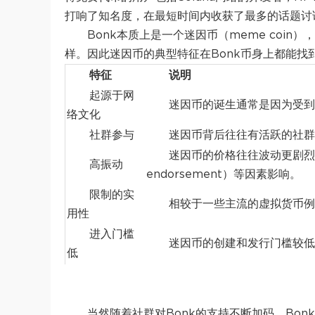
打响了知名度，在最短时间内收获了最多的话题讨
Bonk本质上是一个迷因币（meme coin），
样。因此迷因币的典型特征在Bonk币身上都能
特征
说明
起源于网
迷因币的诞生通常是因为受到
络文化
社群参与
迷因币背后往往有活跃的社群
迷因币的价格往往波动更剧烈，
高振动
endorsement）等因素影响。
限制的实
相较于一些主流的虚拟货币例
用性
进入门槛
迷因币的创建和发行门槛较低
低
当然随着社群对Bonk的支持不断加码，Bonk