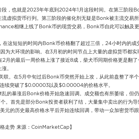
段，也就是2023年年底到2024年1月这段时间。在第三阶段Bo
主流虚拟货币行列。第三阶段的催化剂无疑是Bonk被主流交易
Binance相继上线了Bonk币的现货交易，Bonk币自此可以触及
，在这短短的时间内Bonk币价格翻了超过三倍，24小时内的成
归因为大环境的影响。在3月初的时间节点上大量的虚拟货币都实
in在2月的最后一周价格上涨了接近8成，柴犬币同期价格更是翻了
上涨。
联。在5月中旬过后Bonk币突然开始上攻，从此前盘整了半
续突破了$0.00003以及$0.00004的价格水平。
乱的暴涨后Bonk价格开始急速回调。成交额也有所萎缩，但
个。首先是部分Bonk投资者获利了结，大量集中卖出的行为导
万美元的历史最高价格水平后开始连续回调，带动一众加密货币
格走势 来源：CoinMarketCap】