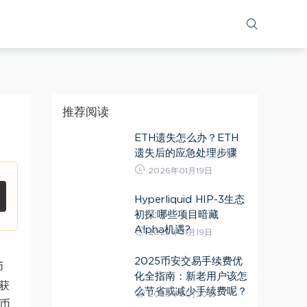
推荐阅读
ETH遗失怎么办？ETH
遗失后的应急处理步骤
2026年01月19日
Hyperliquid HIP-3生态
初探:哪些项目暗藏
Alpha机遇?
2026年01月19日
2025币安交易手续费优
币
化全指南：新老用户该怎
。获
么节省或减少手续费呢？
2026年01月20日
k币