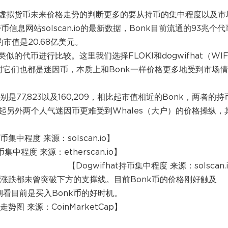
虚拟货币未来价格走势的判断更多的要从持币的集中程度以及市
信息网站solscan.io的最新数据，Bonk目前流通的93兆个代
市值是20.68亿美元。
的代币进行比较。这里我们选择FLOKI和dogwifhat（WI
同时它们也都是迷因币，本质上和Bonk一样价格更多地受到市场
是77,823以及160,209，相比起市值相近的Bonk，两者的持
nk比起另外两个人气迷因币更难受到Whales（大户）的价格操纵，
币集中程度 来源：solscan.io】
币集中程度 来源：etherscan.io】
【Dogwifhat持币集中程度 来源：solscan.
格涨跌都未曾突破下方的支撑线。目前Bonk币的价格刚好触及
期看目前是买入Bonk币的好时机。
走势图 来源：CoinMarketCap】