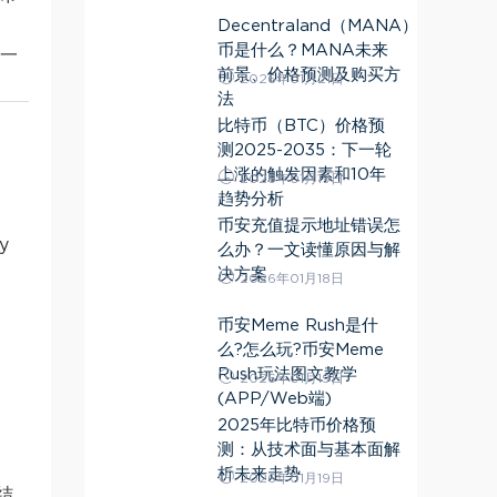
Decentraland（MANA）
币是什么？MANA未来
币一
前景、价格预测及购买方
2026年01月21日
法
比特币（BTC）价格预
测2025-2035：下一轮
上涨的触发因素和10年
2026年01月19日
趋势分析
币安充值提示地址错误怎
y
么办？一文读懂原因与解
决方案
2026年01月18日
币安Meme Rush是什
么?怎么玩?币安Meme
Rush玩法图文教学
2026年01月19日
(APP/Web端)
2025年比特币价格预
测：从技术面与基本面解
析未来走势
2026年01月19日
结