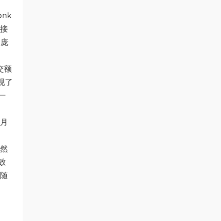
nk
所接
更庞
交额
现了
一
个月
仍然
致
跟随