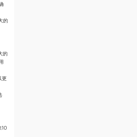
确
大的
大的
用
以更
选
10