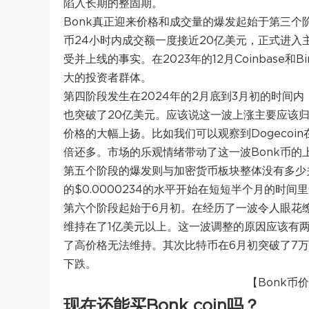
陷入长期的整固期。
Bonk真正迎来价格和成交量的爆发起始于第三个阶
币24小时内成交额一度接近20亿美元，正式进入
受并上线的事实。在2023年的12月Coinbase和
大的投资者群体。
第四阶段发生在2024年的2月底到3月初的时间内
也突破了20亿美元。应该说这一波上涨主要应该
价格的大幅上扬。比如我们可以观察到Dogeco
倍还多。市场的乐观情绪带动了这一波Bonk币的
第五个阶段的爆发则与加密货币板块整体没有多少关
的$0.0000234的水平开始在短短半个月的时间里连
第六个阶段起始于6月初。在经历了一波令人眼花缭
维持在了1亿美元以上。这一波调整的原因应该有两
了高价格无法维持。其次比特币在6月初突破了7
下跌。
【Bonk币价
现在还能买Bonk coin吗？