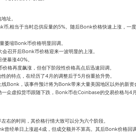
包地址。
onk币,相当于当时总供应量的5%。随后Bonk价格快速上涨，一
量萎缩Bonk币价格明显回调。
erence大会召开后Bonk币价格迎来一波明显的上涨。
首日便暴涨40%。
k币价格再度飙涨，但创下阶段性价格高点后迅速回调。
动性的特点，在经历了4月的调整后于5月份重拾升势。
将上线Bonk，该事件预计将为Bonk带来大量美国地区以外的新资
众虚拟货币跟随下跌，Bonk币在Coinbase的交易价格与4
1年半左右的时间，其价格行情大致可以分为六个阶段。
onk曾经单日上涨超4成，但成交额并不算高。其后Bonk价格回