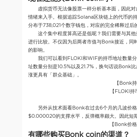
虚拟货币无法像股票一样分析基本面，因此对
情绪来入手。根据追踪Solana区块链上的代币的持币
分布于738,021个数字钱包，对应的完全稀释过后的
这个集中程度算高还是低呢？我们需要与其他类似
进行比较。不仅因为后两者市值与Bonk​​接近，
的影响。
我们可以看到FLOKI和WIF的持币地址数量分别
址数量分别是10.5%以及21.7%，换句话说Bo
涨更具有「群众基础」。
【Bonk持
【FLOKI持
另外从技术面看Bonk在过去6个月的几波价
$0.000020的支撑水平，反弹概率颇大。因此短
【Bonk价格
有哪些购买Bonk coin的渠道？