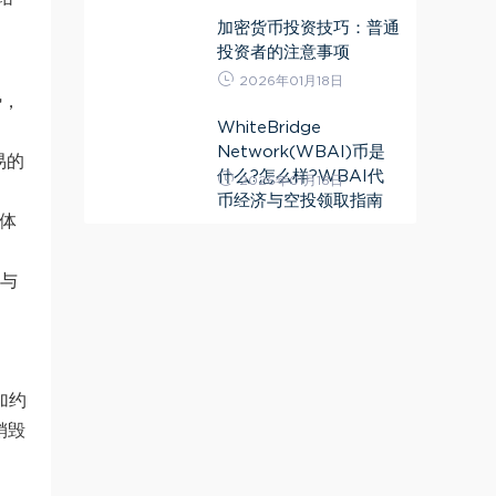
加密货币投资技巧：普通
投资者的注意事项
2026年01月18日
势，
WhiteBridge
Network(WBAI)币是
易的
什么?怎么样?WBAI代
2026年01月18日
币经济与空投领取指南
户体
以与
加约
销毁