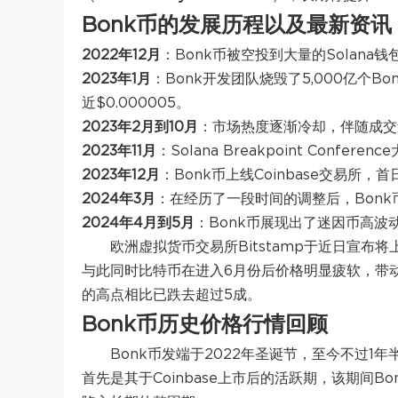
Bonk币的发展历程以及最新资讯
2022年12月
：Bonk币被空投到大量的Solana钱
2023年1月
：Bonk开发团队烧毁了5,000亿个B
近$0.000005。
2023年2月到10月
：市场热度逐渐冷却，伴随成交
2023年11月
：Solana Breakpoint Conf
2023年12月
：Bonk币上线Coinbase交易所，
2024年3月
：在经历了一段时间的调整后，Bon
2024年4月到5月
：Bonk币展现出了迷因币高波
欧洲虚拟货币交易所Bitstamp于近日宣布
与此同时比特币在进入6月份后价格明显疲软，带动一
的高点相比已跌去超过5成。
Bonk币历史价格行情回顾
Bonk币发端于2022年圣诞节，至今不过
首先是其于Coinbase上市后的活跃期，该期间B