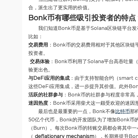
合，派生出了更实用的价值。
Bonk币有哪些吸引投资者的特点
我们知道Bonk币是基于Solana区块链平
比如：
交易费用
：Bonk币的交易费用相对于其他区块
投资者。
交易体验
：Bonk币利用了Solana平台高吞吐量（hi
验更出色。
与DeFi应用的集成
：由于支持智能合约（smart c
这些DeFi应用集成，进一步提升其价值。此外B
活跃的社群参与
：Bonk币的社群参与程度非常高
迷因热度
：Bonk币采用柴犬这一颇受欢迎的迷
最后也是最重要的一点，Bonk不像
比特币
那
50亿个代币，Bonk的开发团队为了增加Bonk
（Burn）。每次Bonk币的转账交易都会将其中
（
deflationary mechanism
），长期将提升Bo