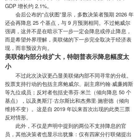
GDP 增长约 2.1%。
会后公布的“点状图”显示，多数决策者预期 2026 年
还会再降息 25 个基点，与 9 月预测相同。不过鲍威尔
强调，这并不是在暗示下一步一定会降息或停止降息，
而是希望外界理解，美联储的下一步完全取决于经济表
现，而非预设方向。
美联储内部分歧扩大，特朗普表示降息幅度太
小
不过此次决议更凸显美联储内部不同寻常的分歧。
投票支持行动的包括主席鲍威尔、副主席约翰·威廉姆斯
等九位成员；反对者包括史蒂芬·米兰（倾向降息 50 个
基点），以及奥斯汀·古尔斯比和杰弗里·施密德（倾向
维持不变）。这是自 2019 年以来首次出现的此类三票
反对情形。
此外，不仅是声明中提到的两位不支持降息的官
员，其他决策者也显示出犹豫：仅有四家分行联储提出