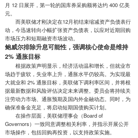
月 12 日展开，第一轮的国库券采购额将达约 400 亿美
元。
而美联储才刚决定在12月初结束缩减资产负债表行
动，今迅速转向小幅扩张资产负债表，以应对近期回购
市场压力和短期融资市场波动。
鲍威尔排除升息可能性，强调核心使命是维持
2% 通胀目标
根据政策声明显示，经济活动温和增长，但就业市
场趋于疲软，失业率上升，通胀水平仍较高。为实现最
大就业和 2% 通胀目标，美联储下调利率区间，并将根
据最新数据和风险评估决定未来调整。委员会将持续关
注劳动力市场、通胀预期及国内外金融动态。同时，为
确保准备金充足，将启动短期国债购买计划。
在操作层面，美联储理事会（Board of
Governors）一致同意调整相关利率，并指示开展公开
市场操作，包括回购再投资，以支持政策实施。