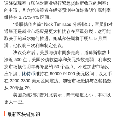
调降贴现率（联储对商业银行紧急贷款所收取的利率）
的申请，且六位决策者在经济预测中偏好将明年底利率
维持在 3.75%-4% 区间。
“美联储传声筒” Nick Timiraos 分析指出，官员们对
通胀还是就业市场应是更大担忧存在严重分裂，这可能
取决于鲍威尔如何推进。鲍威尔任期将于明年 5 月届
满，他仅剩三次利率制定会议。
决议公布后，美股与债市同步走高，道琼斯指数上
涨近 500 点，美国公债收益率和美元指数走弱，利率交
换市场预估明年再降息约 50 个基点。不过加密市场反
应平淡，
比特币
维持在 90000-91000 美元区间，以太币
在 3200-3300 美元区间震荡。加密市场恐惧与贪婪指数
从 30降至 29。
美国总统特朗普对此表示，降息幅度太小，本可以
更大一些。
最新区块链知识