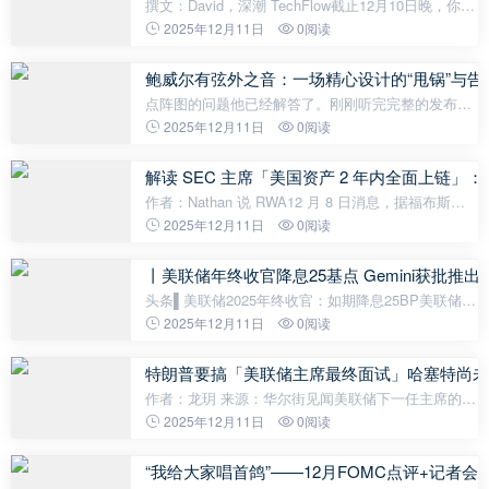
撰文：David，深潮 TechFlow截止12月10日晚，你可
能没注意到的是，LUNA 代币的合约数据非常离谱。
2025年12月11日
0阅读
在没有任何技术升级、没有生态利好消息的情况下，
LUNA 系列合约（含 LUNA 及 LUNA2）在全
鲍威尔有弦外之音：一场精心设计的“甩锅”与告
点阵图的问题他已经解答了。刚刚听完完整的发布
会，最耐人寻味的，不是降息本身，是鲍威尔几个出
2025年12月11日
0阅读
人意料的回答。第一个意外：他在准备"交班"了。 被
问及任期届满后是否留任，鲍威尔没
解读 SEC 主席「美国资产 2 年内全面上链
作者：Nathan 说 RWA12 月 8 日消息，据福布斯报
道，美国证券交易委员会 (SEC) 主席 Paul Atkins 在
2025年12月11日
0阅读
接受福克斯新闻直播采访时表示，预计整个美国金融
市场将在未来两年内转向支撑比
丨美联储年终收官降息25基点 Gemini获批推
头条▌美联储2025年终收官：如期降息25BP美联储将
基准利率下调25个基点至3.50%-3.75%，为连续第三
2025年12月11日
0阅读
次会议降息，符合市场预期，年内已累计降息75个基
点。▌Gemini获CFTC批准推出预测
特朗普要搞「美联储主席最终面试」哈塞特尚未
作者：龙玥 来源：华尔街见闻美联储下一任主席的遴
选正进入终局。尽管白宫国家经济委员会主任哈塞特
2025年12月11日
0阅读
目前处于领先位置，但特朗普决定启动最后一轮面
试，表明最终人选远未「板上钉钉
“我给大家唱首鸽”——12月FOMC点评+记者会