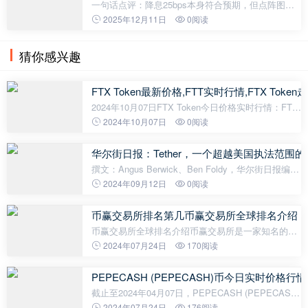
一句话点评：降息25bps本身符合预期，但点阵图和
记者会信息比市场预期更鸽。这种鸽体现在三方面。
2025年12月11日
0阅读
一是市场担心的“鹰派点阵图”（比如26年不降息）没
有出现，点阵图显著上调2026-2027
猜你感兴趣
FTX Token最新价格,FTT实时行情,FTX Token
2024年10月07日FTX Token今日价格实时行情：FTX
Token 当前价格为 $2.4810，其 24 小时的交易量为
2024年10月07日
0阅读
$73,595,727.59。FTX Token 在过去 24 小时内下跌
了 -7.59%。目前的 加密货币
华尔街日报：Tether，一个超越美国执法范围
撰文：Angus Berwick、Ben Foldy，华尔街日报编
译：Luffy，Foresight News 一种不受监管的货币正在
2024年09月12日
0阅读
破坏美国打击军火商、制裁破坏者和诈骗者的斗争。
去年，通过它网络流动的资金几乎与
币赢交易所排名第几币赢交易所全球排名介绍
币赢交易所全球排名介绍币赢交易所是一家知名的数
字货币交易平台，深受全球投资者的青睐。它的交易
2024年07月24日
170阅读
所排名在全球范围内处于领先的位置。币赢交易所的
成功离不开其出色的平台功
PEPECASH (PEPECASH)币今日实时价格行情
截止至2024年04月07日，PEPECASH (PEPECASH)
今日实时最新价格是0.00007807美元，约等于人民币
2024年07月24日
176阅读