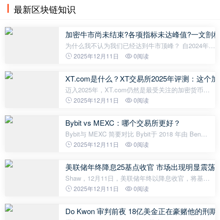
最新区块链知识
加密牛市尚未结束?各项指标未达峰值?一文剖
为什么我不认为我们已经达到牛市顶峰？ 自2024年初
以来我就没做过这种预测了。 我们将要讨论的内容：
2025年12月11日
0阅读
链上指标月线RSI指标商业周期关联性（采购经理指
数PMI）50周移动平均线支撑近
XT.com是什么？XT交易所2025年评测：这
迈入2025年，XT.com仍然是最受关注的加密货币交
易所之一，拥有超过780万注册用户，每日交易量超
2025年12月11日
0阅读
过10亿美元。这篇全面的评测将分析XT.com在竞争
激烈的加密货币交易所领域是否仍能
Bybit vs MEXC：哪个交易所更好？
Bybit与 MEXC 简要对比 Bybit于 2018 年由 Ben
Zhou 创立，是CoinMarketCap 上排名第二的交易
2025年12月11日
0阅读
所。它以先进的交易平台以及现货、衍生品和期权市
场而闻名。它为 200 个辖区的
美联储年终降息25基点收官 市场出现明显震荡
Shaw，12月11日，美联储年终以降息收官，将基准
利率下调25个基点至3.50%-3.75%，为连续第三次会
2025年12月11日
0阅读
议降息，符合市场预期，年内已累计降息75个基点。
此次美联储FOMC声明，以常规步伐降息，但暴
Do Kwon 审判前夜 18亿美金正在豪赌他的刑期