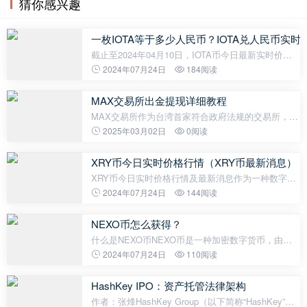
猜你感兴趣
一枚IOTA等于多少人民币？IOTA兑人民币实时
截止至2024年04月10日，IOTA币今日最新实时价格
是0.303149美元，一枚IOTA约合人民币2.192元。最
2024年07月24日
184阅读
近24小时最高价是0.327214美元，最低价是0.302494
美元，波幅为8.17%，换手率为0.02%，成
MAX交易所出金提现详细教程
MAX交易所作为台湾首家符合政府法规的交易所，并
且是「MaiCoin数位资产交易集团」的一部分，其在
2025年03月02日
0阅读
加密货币交易领域具有重要地位。此外，MAX交易所
还是台湾首家执行银行资产信托
XRY币今日实时价格行情（XRY币最新消息）
XRY币今日实时价格行情及最新消息作为一种数字货
币，XRY币已经成为了近年来备受瞩目的加密货币之
2024年07月24日
144阅读
一。它基于区块链技术，旨在提供快速、安全和私密
的交易体验。今天我们来了解XR
NEXO币怎么获得？
什么是NEXO币NEXO币是一种加密数字货币，由
Nexo平台发行。作为Nexo平台生态系统的核心代
2024年07月24日
110阅读
币，NEXO币具有多种用途，包括支付利息、获得平
台奖励和参与管理决策。购买NEXO币 购买NEX
HashKey IPO：资产托管法律架构
作者：张烽HashKey Group（以下简称“HashKey”）