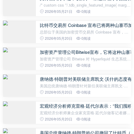
/* custom css */.tdb_single_featured_image{ margin-
bottom: 26px; }.tdb_single_featured_image.tdb-sfi-
2026年05月21日
0阅读
stretch{ o
比特币交易所 Coinbase 宣布已将两种山
总部位于美国的加密货币交易所 Coinbase 宣布，已
将 MetaDAO (META) 和 Derive (DRV) 代币添加到其
2026年05月20日
0阅读
官方上市路线图中，作为其新的数字资产上市计划的
一部分。Coinbase 于 5 月 2
加密资产管理公司Bitwise宣布，它将这种山
加密资产管理公司 Bitwise 对 Hyperliquid 生态系统的
原生代币 HYPE 进行了值得关注的评估。该公司首席
2026年05月20日
0阅读
投资官 Matt Hougan 认为，尽管 HYPE 预计到 2026
年将成为表现最好的
唐纳德·特朗普对美联储主席凯文·沃什的态度有
美国总统唐纳德·特朗普针对新任美联储主席凯文·沃
什的言论，以及与伊朗持续不断的紧张局势，使得利
2026年05月20日
0阅读
率预期和地缘政治风险再次成为市场关注的焦点。在
已发表的采访中，特朗普向沃
宏观经济分析师克雷格·廷代尔表示：“我们囤
宏观经济分析师兼企业家克雷格·廷代尔做客记者娜塔
莉·布鲁内尔的节目，讨论全球经济的危险转型。廷代
2026年05月20日
0阅读
尔指出，金融化的西方世界已经脱离了物质现实，他
警告说：“是时候告别投机性
美国总统唐纳德·特朗普的公司撤回了比特币（Bt