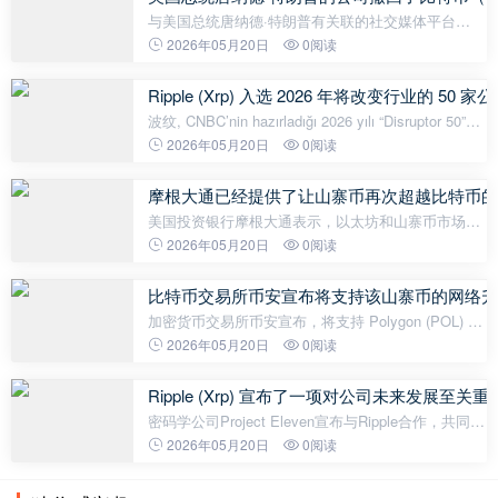
与美国总统唐纳德·特朗普有关联的社交媒体平台
Truth Social 做出了一个出人意料的举动。因此，与
2026年05月20日
0阅读
特朗普有关联的 Truth Social 撤回了其现货比特币
(BTC) ETF 的申请。 彭
Ripple (Xrp) 入选 2026 年将改变行业的 50 
波纹, CNBC’nin hazırladığı 2026 yılı “Disruptor 50”
(Sektörü Dönüştüren 50 Şirket) listesinde 16. sırada
2026年05月20日
0阅读
yer aldı.CNBC, şirketi “New Money (
摩根大通已经提供了让山寨币再次超越比特币的
美国投资银行摩根大通表示，以太坊和山寨币市场要
想扭转长期以来相对于比特币的疲软表现，需要网络
2026年05月20日
0阅读
使用量、去中心化金融（DeFi）的采用率以及实际应
用案例的强劲增长。该银行上周发
比特币交易所币安宣布将支持该山寨币的网络升
加密货币交易所币安宣布，将支持 Polygon (POL) 网
络的网络升级和硬分叉过程。根据交易所官方声明，
2026年05月20日
0阅读
为了保护用户体验并确保技术平稳过渡，Polygon 网
络上的代币充值和提现将于 20
Ripple (Xrp) 宣布了一项对公司未来发展至
密码学公司Project Eleven宣布与Ripple合作，共同应
对量子计算威胁。该公司表示，作为合作的一部分，
2026年05月20日
0阅读
他们将与Ripple携手，使XRP账本（XRPL）为后量子
时代做好准备。Project Eleven指出，