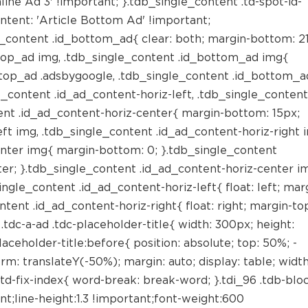
nline Ad 3' !important; }.tdb_single_content .td-spot-id-
ntent: 'Article Bottom Ad' !important;
e_content .id_bottom_ad{ clear: both; margin-bottom: 2
d_top_ad img, .tdb_single_content .id_bottom_ad img{
_top_ad .adsbygoogle, .tdb_single_content .id_bottom_a
le_content .id_ad_content-horiz-left, .tdb_single_content
tent .id_ad_content-horiz-center{ margin-bottom: 15px;
ft img, .tdb_single_content .id_ad_content-horiz-right 
enter img{ margin-bottom: 0; }.tdb_single_content
nter; }.tdb_single_content .id_ad_content-horiz-center i
single_content .id_ad_content-horiz-left{ float: left; mar
ntent .id_ad_content-horiz-right{ float: right; margin-to
.tdc-a-ad .tdc-placeholder-title{ width: 300px; height:
aceholder-title:before{ position: absolute; top: 50%; -
m: translateY(-50%); margin: auto; display: table; width
td-fix-index{ word-break: break-word; }.tdi_96 .tdb-blo
t;line-height:1.3 !important;font-weight:600