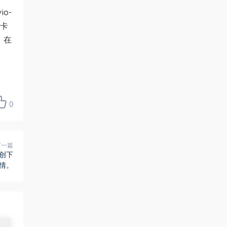
io-
达卡
。在
0
下一篇
会创下
情。