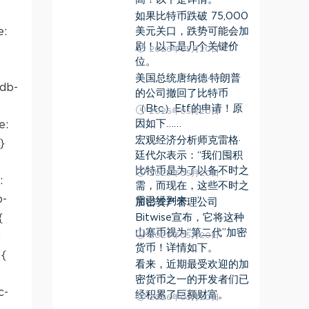
如果比特币跌破 75,000
美元关口，跌势可能会加
e:
剧！以下是几个关键价
2026年05月20日
位。
美国总统唐纳德·特朗普
tdb-
的公司撤回了比特币
（Btc）Etf的申请！原
2026年05月20日
因如下……
e:
宏观经济分析师克雷格·
}
廷代尔表示：“我们囤积
比特币是为了以备不时之
2026年05月20日
:
需，而现在，这些不时之
p-
需已经到来。”
加密资产管理公司
Bitwise宣布，它将这种
{
山寨币视为“第二代”加密
2026年05月20日
:
货币！详情如下。
e{
看来，近期最受欢迎的加
-
密货币之一的开发者们已
c-
经积累了巨额财富。
2026年05月20日