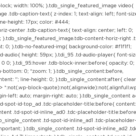
block; width: 100%; }.tdb_single_featured_image video{
.tdb-caption-text{ z-index: 1; text-align: left; font-siz
line-height: 17px; color: #444;
z-center .tdb-caption-text{ text-align: center; left: 0;
to; }.tdb_single_featured_image.tdb-content-horiz-right .
ight: 0; }.tdb-no-featured-img{ background-color: #f1f1f1;
-audio{ height: 59px; }.tdi_95 .td-audio-player{ font-siz
 0 0; }.tdi_95:hover .tdb-block-inner:before{ opacity: 0; 
-bottom: 0; *zoom: 1; }.tdb_single_content:before,
tent: ''; line-height: 0; }.tdb_single_content:after{ clear
 *:not(.wp-block-quote):not(.alignwide):not(.alignfull.w
in-left: auto; margin-right: auto; }.tdb_single_content a
td-spot-id-top_ad .tdc-placeholder-title:before{ content
tent .td-spot-id-inline_ad0 .tdc-placeholder-title:befor
tdb_single_content .td-spot-id-inline_ad1 .tdc-placeholder
important; }.tdb_single_content .td-spot-id-inline_ad2 .td