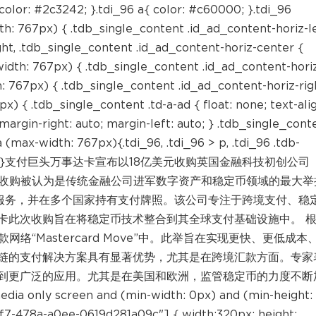
color: #2c3242; }.tdi_96 a{ color: #c60000; }.tdi_96
: 767px) { .tdb_single_content .id_ad_content-horiz-le
ght, .tdb_single_content .id_ad_content-horiz-center {
idth: 767px) { .tdb_single_content .id_ad_content-hori
h: 767px) { .tdb_single_content .id_ad_content-horiz-rig
) { .tdb_single_content .td-a-ad { float: none; text-ali
margin-right: auto; margin-left: auto; } .tdb_single_cont
 (max-width: 767px){.tdi_96, .tdi_96 > p, .tdi_96 .tdb-
important; }}支付巨头万事达卡宣布以18亿美元收购英国金融科技初创公司
次收购被认为是传统金融公司进军数字资产和稳定币领域的最大举
付服务，并在多个国家持有支付牌照。该公司专注于跨境支付、稳
卡此次收购旨在将稳定币技术整合到其全球支付基础设施中。 
络“Mastercard Move”中。此举旨在实现更快、更低成本
链的支付解决方案具有显著优势，尤其是在跨境汇款方面。专家
到更广泛的应用。尤其是在美国和欧洲，监管稳定币的力度不断
creen and (min-width: 0px) and (min-height:
f7-478a-a0ee-0619d281a09c"] { width:320px; height: