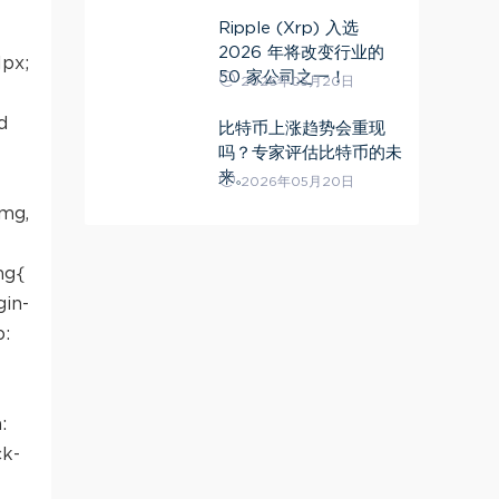
Ripple (Xrp) 入选
2026 年将改变行业的
1px;
50 家公司之一！
2026年05月20日
d
比特币上涨趋势会重现
吗？专家评估比特币的未
来。
2026年05月20日
img,
mg{
gin-
p:
:
ck-