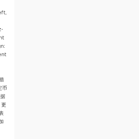
ft,
z-
ht
gn:
ent
措
定币
根据
、更
表
加