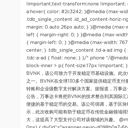
!important;text-transform:none !important; 
a:hover{ color: #2c3242; }@media (max-width
.tdb_single_content .id_ad_content-horiz-ri
margin: 0 auto 26px auto; } }@media (max-w
left { margin-right: 0; } }@media (max-widt
{ margin-left: 0; } }@media (max-width: 767px
center; } .tdb_single_content .td-a-ad img { 
.tdc-a-ad { float: none; } }/* phone */@media
block-inner > p{ font-size:17px !
BVNK，该公司致力于开发稳定币基础设施。此
之一。BVNK在全球130多个国家提供稳定币支
转账和企业级数字支付解决方案。据报道，万事达
公告，万事达卡将把BVNK的技术整合到其国际汇款网
便捷的基于稳定币的交易。该公司强调，基于区块
示，此次收购可能有助于稳定币在传统金融领域得
大，这提高了大型支付公司对该领域的兴趣。 @media only s
0px) { div[id^="wrapper-sevio-d098b0a7-6b