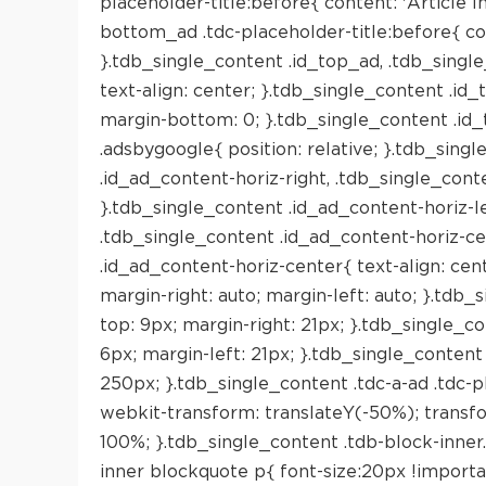
placeholder-title:before{ content: 'Article I
bottom_ad .tdc-placeholder-title:before{ co
}.tdb_single_content .id_top_ad, .tdb_singl
text-align: center; }.tdb_single_content .i
margin-bottom: 0; }.tdb_single_content .id
.adsbygoogle{ position: relative; }.tdb_sing
.id_ad_content-horiz-right, .tdb_single_con
}.tdb_single_content .id_ad_content-horiz-le
.tdb_single_content .id_ad_content-horiz-c
.id_ad_content-horiz-center{ text-align: ce
margin-right: auto; margin-left: auto; }.tdb_
top: 9px; margin-right: 21px; }.tdb_single_co
6px; margin-left: 21px; }.tdb_single_content 
250px; }.tdb_single_content .tdc-a-ad .tdc-pl
webkit-transform: translateY(-50%); transfor
100%; }.tdb_single_content .tdb-block-inner.
inner blockquote p{ font-size:20px !importan