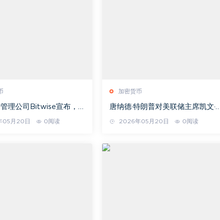
币
加密货币
管理公司Bitwise宣布，
唐纳德·特朗普对美联储主席凯文·
山寨币视为“第二代”加密
什的态度有所转变：“我会让他做
年05月20日
0阅读
2026年05月20日
0阅读
详情如下。
何他想做的事。”