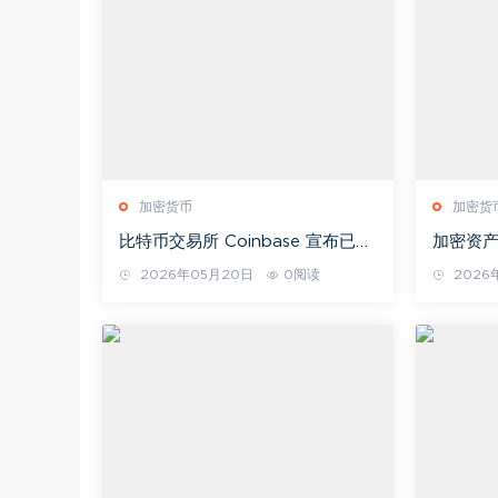
加密货币
加密货
比特币交易所 Coinbase 宣布已将
加密资产
两种山寨币加入其上线计划！以下
它将这种
2026年05月20日
0阅读
2026
是这两种山寨币。
货币！