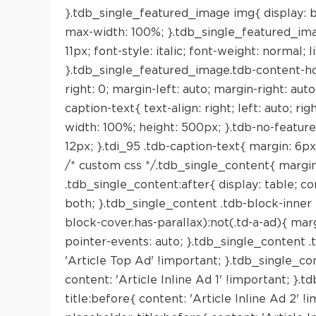
}.tdb_single_featured_image img{ display: 
max-width: 100%; }.tdb_single_featured_image 
11px; font-style: italic; font-weight: normal; 
}.tdb_single_featured_image.tdb-content-hori
right: 0; margin-left: auto; margin-right: au
caption-text{ text-align: right; left: auto; r
width: 100%; height: 500px; }.tdb-no-featured
12px; }.tdi_95 .tdb-caption-text{ margin: 6px
/* custom css */.tdb_single_content{ margin
.tdb_single_content:after{ display: table; con
both; }.tdb_single_content .tdb-block-inner >
block-cover.has-parallax):not(.td-a-ad){ marg
pointer-events: auto; }.tdb_single_content .
'Article Top Ad' !important; }.tdb_single_con
content: 'Article Inline Ad 1' !important; }.
title:before{ content: 'Article Inline Ad 2' !