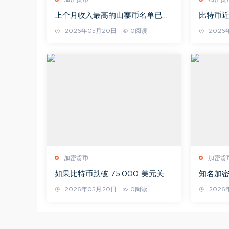
上个月收入最高的山寨币名单已公
比特币
布！
一起讨
2026年05月20日
0阅读
2026
未来可
加密货币
加密货
如果比特币跌破 75,000 美元关
知名加密
口，跌势可能会加剧！以下是几个
底开始势
2026年05月20日
0阅读
2026
关键价位。