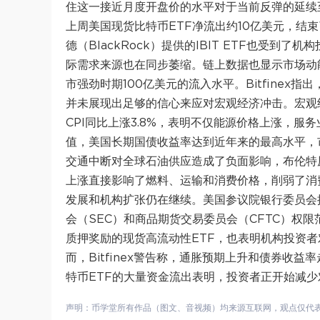
住这一接近月度开盘价的水平对于当前反弹的延续
上周美国现货比特币ETF净流出约10亿美元，结
德（BlackRock）提供的IBIT ETF也受
际需求来源也在同步萎缩。链上数据也显示市场动
市强劲时期100亿美元的流入水平。Bitfinex
并未展现出足够的信心来应对宏观经济冲击。宏观
CPI同比上涨3.8%，表明不仅能源价格上涨，
值，美国长期国债收益率达到近年来的最高水平，
交通中断对全球石油供应造成了负面影响，布伦特
上涨直接影响了燃料、运输和消费价格，削弱了消
发展和机构扩张仍在继续。美国参议院银行委员会推
会（SEC）和商品期货交易委员会（CFTC）权限
质押奖励的现货高流动性ETF，也表明机构投资者
而，Bitfinex警告称，通胀预期上升和债券收
特币ETF的大量资金流出表明，投资者正开始减
声明：币学堂所有作品（图文、音视频）均来源互联网，观点仅代