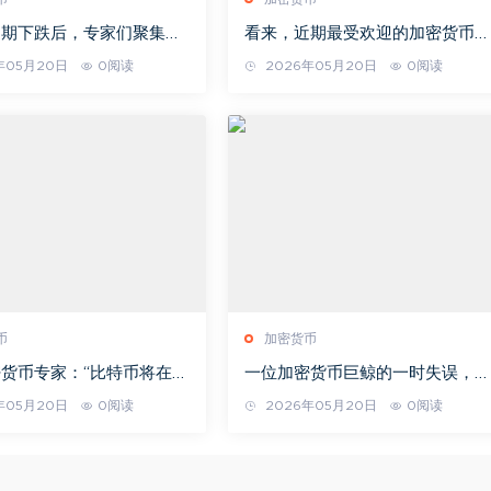
近期下跌后，专家们聚集在
看来，近期最受欢迎的加密货币之
论：比特币下跌的原因以及
一的开发者们已经积累了巨额财
年05月20日
0阅读
2026年05月20日
0阅读
能出现的情况？
富。
币
加密货币
货币专家：“比特币将在年
一位加密货币巨鲸的一时失误，让
不可挡的上涨”。
他损失了 40 万美元。
年05月20日
0阅读
2026年05月20日
0阅读