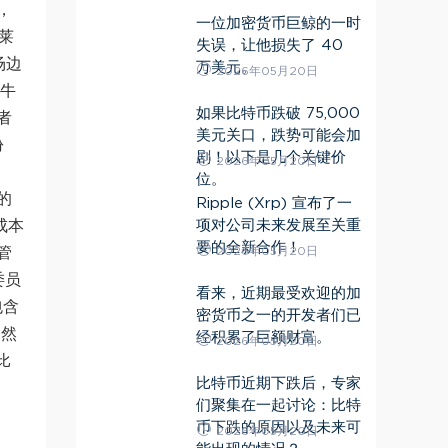
，
一位加密货币巨鲸的一时
莱
失误，让他损失了 40
场边
万美元。
2026年05月20日
于牛
如果比特币跌破 75,000
者
美元关口，跌势可能会加
份
剧！以下是几个关键价
2026年05月20日
位。
的
Ripple (Xrp) 宣布了一
项对公司未来发展至关重
成本
要的全新合作！
2026年05月20日
管
委员
看来，近期最受欢迎的加
包含
密货币之一的开发者们已
。然
经积累了巨额财富。
2026年05月20日
比
比特币近期下跌后，专家
们聚集在一起讨论：比特
币下跌的原因以及未来可
2026年05月20日