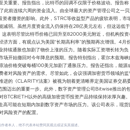
至关重要。报告指出，比特币的回调不仅限于价格波动。报告称
束了此前连续六周的资金流入。由全球最大的资产管理公司之一贝
到了机构投资者撤资的影响。此外，STRC等收益型产品的疲软表明，市
能减弱。虽然月度资金流入仍保持在28亿美元左右，但这远低
指出，这表明尽管比特币价格已回升至82000美元附近，但机构投资
经济方面，有观点认为美国“长期高利率”的预期再次增强。4月
服务业持续通胀也加剧了物价上涨的压力。随着实际工资增长转为负
市场开始撤回对今年降息的预期。报告特别指出，霍尔木兹海峡
原油价格突破每桶100美元加剧了通胀压力。报告还指出，能源
费者对风险资产的需求。尽管如此，会议强调加密货币领域的监
进的《CLARITY法案》被视为朝着更清晰界定美国证券交易
范围迈出的重要一步。此外，数字资产管理公司Bitwise推出的
对BTC和ETH以外的高级加密货币投资产品持续保持浓厚兴趣
益率走高可能在短期内加剧数字资产市场的压力。该公司表示，现货
少对风险资产的配置。
表作者本人，绝不代表本站赞同其观点或证实其描述。