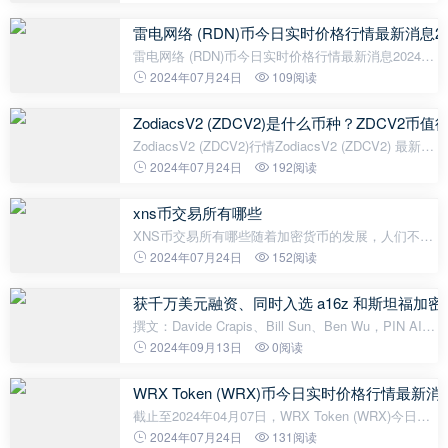
发行的加密货币，它可以用于在平台上进行交易和支
付。钛值交易平台介绍钛值交易平台
雷电网络 (RDN)币今日实时价格行情最新消息202
雷电网络 (RDN)币今日实时价格行情最新消息2024年
04月01日今天，我们来看看雷电网络 (RDN)币在2024
2024年07月24日
109阅读
年04月01日的最新价格行情。根据最新数据，雷电网
络 (RDN)币的价格为0.029125
ZodiacsV2 (ZDCV2)是什么币种？ZDCV2币
ZodiacsV2 (ZDCV2)行情ZodiacsV2 (ZDCV2) 最新的
价格是 $0.00002304，24 小时的交易量是$2,100.15.
2024年07月24日
192阅读
ZDCV2的价格在过去 24 小时内上涨了6.37%。
ZodiacsV2的流通量暂时未知，最大
xns币交易所有哪些
XNS币交易所有哪些随着加密货币的发展，人们不断
寻求新的交易方式。XNS币是一种新型加密货币，最
2024年07月24日
152阅读
近在市场上引起了广泛的关注。以下是关于XNS币交
易平台的简要介绍：1. BithumbBit
获千万美元融资、同时入选 a16z 和斯坦福加密加速
撰文：Davide Crapis、Bill Sun、Ben Wu，PIN AI
的联合创始人编译：Scof，ChainCatcher AI 基础设
2024年09月13日
0阅读
施公司 PIN AI 今日宣布完成 1000 万美元 pre-seed
轮融资，a16z CSX、Hack VC、Blo
WRX Token (WRX)币今日实时价格行情最新消息
截止至2024年04月07日，WRX Token (WRX)今日实
时最新价格是0.2857美元，约等于人民币2.07元。
2024年07月24日
131阅读