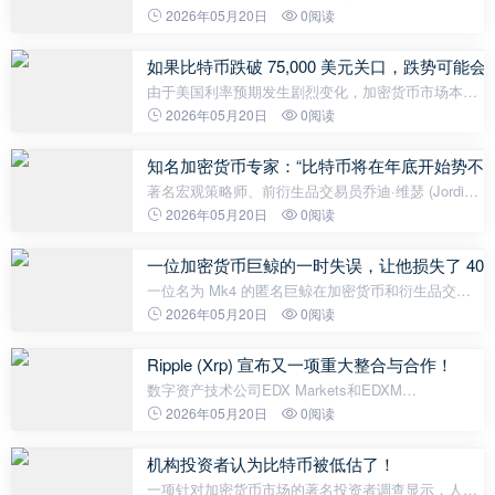
的组织之一，该基金会发布了2026年第一季度的财务
2026年05月20日
0阅读
报告。报告显示，该基金会的流动资产总额达到约
3670万美元。该基金会的储备金包
如果比特币跌破 75,000 美元关口，跌势可
由于美国利率预期发生剧烈变化，加密货币市场本周
开局面临强劲的抛售压力。加密货币做市商
2026年05月20日
0阅读
Wintermute 最近发布的一份分析报告发出警告，如果
比特币跌破 75,000 美元，价格可能会
知名加密货币专家：“比特币将在年底开始势不可
著名宏观策略师、前衍生品交易员乔迪·维瑟 (Jordi
Visser) 在一次播客节目中发表了关于美国经济、人工
2026年05月20日
0阅读
智能在市场中的变革力量以及加密货币未来的开创性
言论。维瑟认为，美联
一位加密货币巨鲸的一时失误，让他损失了 40 
一位名为 Mk4 的匿名巨鲸在加密货币和衍生品交易
平台 Hyperliquid 上进行交易时，由于黄金交易中的
2026年05月20日
0阅读
错误订单，损失了约 40 万美元。事件发生时，投资
者试图发起一个带有“仅减持”
Ripple (Xrp) 宣布又一项重大整合与合作！
数字资产技术公司EDX Markets和EDXM
International宣布整合Ripple Prime，以扩展其面向机
2026年05月20日
0阅读
构客户的加密货币服务。EDX为机构客户提供专用交
易基础设施和集中式清算服务，此次合作
机构投资者认为比特币被低估了！
一项针对加密货币市场的著名投资者调查显示，人们