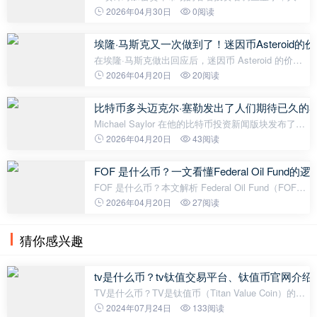
对比特币当前价格水平的看法正变得越来越乐观。
2026年04月30日
0阅读
Coinbase 和 Glassnode 进行的一项全球
埃隆·马斯克又一次做到了！迷因币Asteroid
在埃隆·马斯克做出回应后，迷因币 Asteroid 的价格
出现了一波飙升。值得重申的是，这种未在任何中心
2026年04月20日
20阅读
化加密货币交易所上市的山寨币风险极高。
比特币多头迈克尔·塞勒发出了人们期待已久的
Michael Saylor 在他的比特币投资新闻版块发布了一
条新消息，暗示买入。这位 Strategy 公司的创始人，
2026年04月20日
43阅读
在社交媒体帖子中使用了“放眼未来”的口号，再次强
调了该公司的比特币策略。
FOF 是什么币？一文看懂Federal Oil Fun
FOF 是什么币？本文解析 Federal Oil Fund（FOF）
的项目逻辑、能源叙事、运作机制及潜在风险，帮助
2026年04月20日
27阅读
你判断其是否属于高风险概念型加密资产。
猜你感兴趣
tv是什么币？tv钛值交易平台、钛值币官网介绍
TV是什么币？TV是钛值币（Titan Value Coin）的简
称，是一种全新的数字货币。TV币是由钛值交易平台
2024年07月24日
133阅读