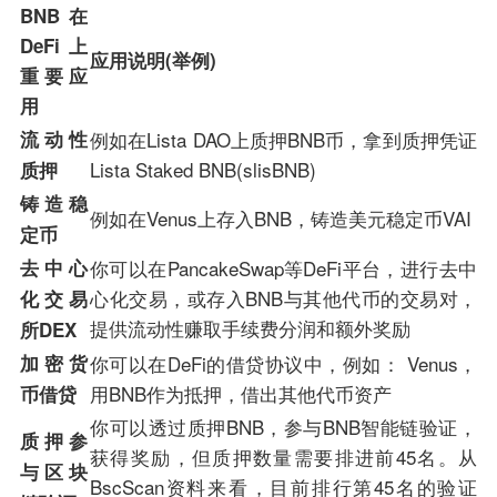
BNB在
DeFi上
应用说明(举例)
重要应
用
流动性
例如在Lista DAO上质押BNB币，拿到质押凭证
Lista Staked BNB(slisBNB)
质押
铸造稳
例如在Venus上存入BNB，铸造美元稳定币VAI
定币
去中心
你可以在PancakeSwap等DeFi平台，进行去中
心化交易，或存入BNB与其他代币的交易对，
化交易
提供流动性赚取手续费分润和额外奖励
所DEX
加密货
你可以在DeFi的借贷协议中，例如： Venus，
用BNB作为抵押，借出其他代币资产
币借贷
你可以透过质押BNB，参与BNB智能链验证，
质押参
获得奖励，但质押数量需要排进前45名。从
与区块
BscScan资料来看，目前排行第45名的验证