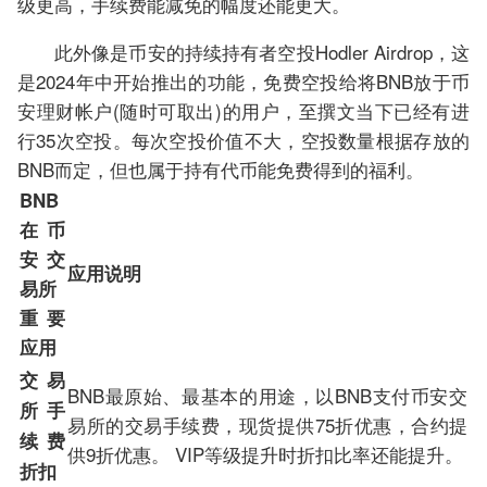
级更高，手续费能减免的幅度还能更大。
此外像是币安的持续持有者空投Hodler Airdrop，这
是2024年中开始推出的功能，免费空投给将BNB放于币
安理财帐户(随时可取出)的用户，至撰文当下已经有进
行35次空投。每次空投价值不大，空投数量根据存放的
BNB而定，但也属于持有代币能免费得到的福利。
BNB
在币
安交
应用说明
易所
重要
应用
交易
BNB最原始、最基本的用途，以BNB支付币安交
所手
易所的交易手续费，现货提供75折优惠，合约提
续费
供9折优惠。 VIP等级提升时折扣比率还能提升。
折扣