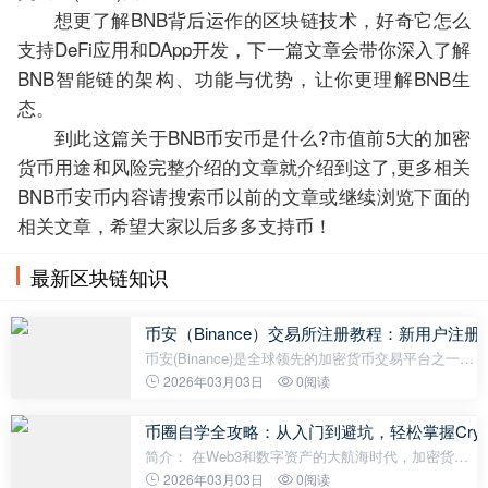
想更了解BNB背后运作的区块链技术，好奇它怎么
支持DeFi应用和DApp开发，下一篇文章会带你深入了解
BNB智能链的架构、功能与优势，让你更理解BNB生
态。
到此这篇关于BNB币安币是什么?市值前5大的加密
货币用途和风险完整介绍的文章就介绍到这了,更多相关
BNB币安币内容请搜索币以前的文章或继续浏览下面的
相关文章，希望大家以后多多支持币！
最新区块链知识
币安（Binance）交易所注册教程：新用户注
币安(Binance)是全球领先的加密货币交易平台之一，
成立于2017年，提供丰富的交易对、低手续费、高流
2026年03月03日
0阅读
动性和强大的安全性。无论是新手还是资深交易者，
都可以在币安上交易比特币(B
币圈自学全攻略：从入门到避坑，轻松掌握Cryp
简介： 在Web3和数字资产的大航海时代，加密货币
不仅是一种投资方式，更是一个全新的数字文明。我
2026年03月03日
0阅读