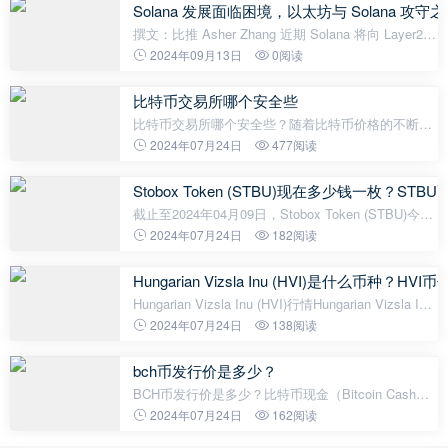
$0.0242美元，24H成交额$21,295美元，换
Solana 发展面临困境，以太坊与 Solana 攻
撰文：比推 Asher Zhang 近期 Solana 将向 Layer2
进行战略调整的一事引发热议，那么 Solana 此举将
2024年09月13日
0阅读
对其自身产生怎样深远影响？Solana 为什么要这样
做？对比以太坊，Solana 将面临怎
比特币交易所哪个安全些
比特币交易所哪个安全些？随着比特币价格的不断攀
升，越来越多的人开始关注比特币交易所，而在众多
2024年07月24日
477阅读
的比特币交易所中，哪一个更加安全呢？以下是一些
比特币交易所的比较：1. Coinbase作
Stobox Token (STBU)现在多少钱一枚？S
截止至2024年04月09日，Stobox Token (STBU)今日
实时最新价格是0.2311美元，约等于人民币1.67元。
2024年07月24日
182阅读
Stobox Token (STBU)24H最高价$0.2575美元，24H
最低价$0.2288美元，24H成交额$714,
Hungarian Vizsla Inu (HVI)是什么币种？H
Hungarian Vizsla Inu (HVI)行情Hungarian Vizsla Inu
(HVI) 最新的价格是 $0.0000000000001027，24 小时
2024年07月24日
138阅读
的交易量是$996.59. HVI的价格在过去 24 小时内上
涨了4.58%。Hungari
bch币发行价是多少？
BCH币发行价是多少？比特币现金（Bitcoin Cash，
简称BCH）是比特币（Bitcoin，简称BTC）的一个分
2024年07月24日
162阅读
叉币种。它于2017年8月1日诞生，并在全球范围内引