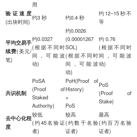
用
约12~15秒不
验证速度
约3 秒
约0.4 秒
等
(出块时间)
约0.0026
约0.0327
(0.00001267
约 0.76
平均交易手
(根据不同时
SOL)
(根据不同时
(美元/
续费
间，可能波
(根据不同时
间，可能波
笔)
动)
间，可能波
动)
动)
PoSA
PoH(Proof of
PoS
(Proof of
History)
(Proof of
共识机制
Staked
+
Stake)
Authority)
PoS
较低
较高
最高
去中心化程
(约45名验证
(约数千名验
(约百万名验
度
者)
证者)
证者)