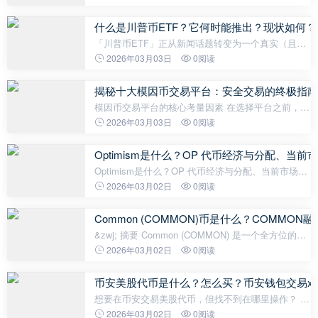
们为你奉上最全面的《币圈自学地图》。不论你是小
白，还是想系统进阶的入门玩家，看
什么是川普币ETF？它何时能推出？现状如何？
「川普币ETF」正从新闻话题转变为一个真实（且具
争议性）的可能性。2025年，多家发行商向美国证券
2026年03月03日
0阅读
交易委员会（SEC）提交了与官方川普币 ($TRUMP)
相关的基金上市申请，这个基于Solana的
揭秘十大模因币交易平台：安全交易的终极指南
模因币交易平台的核心考量因素 在选择平台之前，我
们首先需要明确几个关键指标： 安全性与合规性：
2026年03月03日
0阅读
是否持有主流金融监管牌照？是否采用冷存储、多重
签名等安全措施？币种丰富度： 是
Optimism是什么？OP 代币经济与分配、当
Optimism是什么？OP 代币经济与分配、当前市场分
析以及未来展望介绍 深入了解 Optimism 如何通过
2026年03月02日
0阅读
OP Stack、公共资金机制与 Superchain 愿景推动以
太坊扩容与 Web3 新时代。
Common (COMMON)币是什么？COMM
&zwj; 摘要 Common (COMMON) 是一个全方位的
Web3平台，用于发行代币、发展社区以及通过可编
2026年03月02日
0阅读
程协调工具获取奖励。自2019年推出以来，它已发展
成为DeFi和社交代币的关键基础设施，
币安美股代币是什么？怎么买？币安钱包交易xSt
想要在币安交易美股代币，但找不到在哪里操作？ 别
担心！这篇文章来深入探讨在币安交易xStocks 等美
2026年03月02日
0阅读