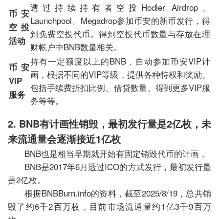
透过持续持有者空投Hodler Airdrop、
币安
Launchpool、Megadrop参加币安的新币发行，得
空投
到免费空投代币。得到空投代币数量与存放在理
活动
财帐户中BNB数量相关。
持有一定额度以上的BNB，自动参加币安VIP计
币安
画，根据不同的VIP等级，提供各种特权和奖励。
VIP
包括手续费折扣比例、借贷数量、得到更多VIP服
服务
务等等。
2. BNB有计画性销毁，最初发行量是2亿枚，未
来流通量会逐渐接近1亿枚
BNB也是相当早期就开始有固定销毁代币的计画，
BNB是2017年6月透过ICO的方式发行，最初发行量
是2亿枚。
根据BNBBurn.info的资料，截至2025/8/19，总共销
毁了约6千2百万枚，目前市场流通量约1亿3千9百万