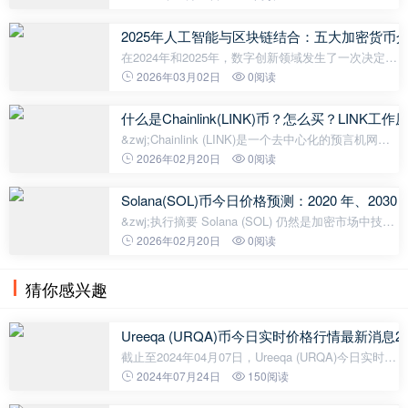
股代币的方式，我将解析币安美股代币的概念、优势
及买卖方式，同时也会整理还有哪
2025年人工智能与区块链结合：五大加密货币
在2024年和2025年，数字创新领域发生了一次决定性
的转变。这一转变是人工智能（AI）和区块链融合的
2026年03月02日
0阅读
结果。 这两种技术最初是独立且平行发展的。然而，
近期它们已经合并形成了一个强
什么是Chainlink(LINK)币？怎么买？LIN
&zwj;Chainlink (LINK)是一个去中心化的预言机网
络，旨在弥合基于区块链的智能合约（由以太坊广泛
2026年02月20日
0阅读
推广）与现实世界应用之间的差距。Chainlink 将区块
链智能合约与外部数据、支付
Solana(SOL)币今日价格预测：2020 年、20
&zwj;执行摘要 Solana (SOL) 仍然是加密市场中技术
最先进、增长最快的第一层区块链之一。Solana 专为
2026年02月20日
0阅读
高吞吐量、低延迟和可组合性 而构建，旨在为去中心
化金融 (DeFi) 和消费
猜你感兴趣
Ureeqa (URQA)币今日实时价格行情最新消息20
截止至2024年04月07日，Ureeqa (URQA)今日实时最
新价格是0.026833美元，约等于人民币0.1941元。
2024年07月24日
150阅读
Ureeqa (URQA)24H最高价$0.0299美元，24H最低价