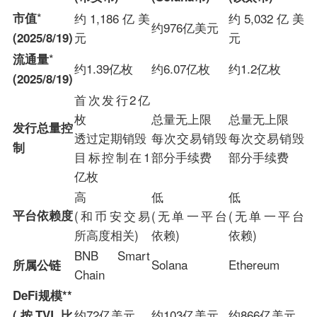
*
市值
约1,186亿美
约5,032亿美
约976亿美元
元
元
(2025/8/19)
*
流通量
约1.39亿枚
约6.07亿枚
约1.2亿枚
(2025/8/19)
首次发行2亿
枚
总量无上限
总量无上限
发行总量控
透过定期销毁
每次交易销毁
每次交易销毁
制
目标控制在1
部分手续费
部分手续费
亿枚
高
低
低
平台依赖度
(和币安交易
(无单一平台
(无单一平台
所高度相关)
依赖)
依赖)
BNB Smart
Solana
Ethereum
所属公链
Chain
DeFi规模**
约72亿美元
约103亿美元
约866亿美元
(按TVL比