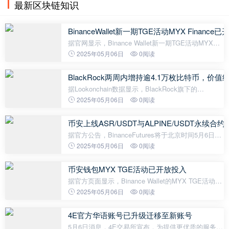
最新区块链知识
BinanceWallet新一期TGE活动MYX Finance
据官网显示，Binance Wallet新一期TGE活动MYX
Finance已开放认购，本次TGE参与门槛为Alpha积分
2025年05月06日
0阅读
需达142分，认购时间为2025年5月6日下午4点至6点
（UTC+8）。
BlackRock两周内增持逾4.1万枚比特币，价值约
据Lookonchain数据显示，BlackRock旗下的
iSharesBitcoinTrustETF在过去两周内增持了41,452
2025年05月06日
0阅读
枚比特币，价值约39.2亿美元。目前其总持仓已达
614,639枚比特币，总价值约580.7亿美元。
币安上线ASR/USDT与ALPINE/USDT永续合
据官方公告，BinanceFutures将于北京时间5月6日
17:30上线ASRUSDT永续合约，并于17:45上线
2025年05月06日
0阅读
ALPINEUSDT永续合约，两者均支持最高75倍杠杆。
币安钱包MYX TGE活动已开放投入
据官方页面显示，Binance Wallet的MYX TGE活动已
开放投入，结束时间为北京时间18时。
2025年05月06日
0阅读
4E官方华语账号已升级迁移至新账号
5月6日消息，4E交易所宣布，为提供更优质的服务与