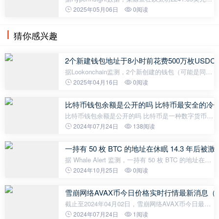
在Hyperliquid上开启ETH 25倍杠杆空单仓位，目前浮
2025年05月06日
0阅读
盈已达1712万美元。
猜你感兴趣
2个新建钱包地址于8小时前花费500万枚USDC购买
据Lookonchain监测，2个新创建的钱包（可能是同一
条鲸鱼）在8小时前花费500万枚USDC购买630,339枚
2025年04月16日
0阅读
TRUMP，价格为7.93美元。
比特币钱包余额是公开的吗 比特币最安全的冷
比特币钱包余额是公开的吗 比特币是一种数字货币，
使用区块链技术进行交易和资金转移。而比特币钱包
2024年07月24日
138阅读
则是用来存储和管理比特币的数字钱包。在比特币网
络中，所有交易都是公开的，
一持有 50 枚 BTC 的地址在休眠 14.3 年后被激
据 Whale Alert 监测，一持有 50 枚 BTC 的地址在休
眠 14.3 年后被激活，价值约 338.7 万美元。
2024年10月25日
0阅读
雪崩网络AVAX币今日价格实时行情最新消息（20
截止至2024年04月02日，雪崩网络AVAX币今日最新
价格是50.7790美元，一枚雪崩网络AVAX约合人民币
2024年07月24日
1阅读