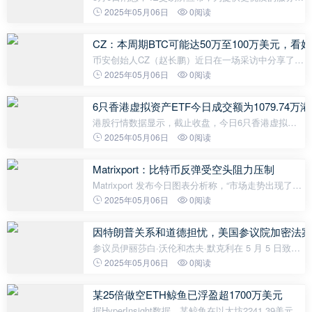
内容，其官方华语账号已进行升级迁移。未来所有官
2025年05月06日
0阅读
方信息将通过新账号@4E_ZH统一发布，相关服务也
将同步迁移至该账号。
CZ：本周期BTC可能达50万至100万美元，
币安创始人CZ（赵长鹏）近日在一场采访中分享了他
对监狱生活的感悟、特朗普总统任期的看法以及对加
2025年05月06日
0阅读
密行业未来发展的见解。CZ表示，监狱经历让他更加
珍视健康和家庭，并对生活和工作
6只香港虚拟资产ETF今日成交额为1079.74万
港股行情数据显示，截止收盘，今日6只香港虚拟资
产ETF成交额为1079.74万港元，其中：华夏比特币
2025年05月06日
0阅读
ETF（3042.HK）的交易额为721万港元，华夏以太币
ETF（3046.HK）的交易额为79.5万港元，嘉实比特
Matrixport：比特币反弹受空头阻力压制
币
Matrixport 发布今日图表分析称，“市场走势出现了值
得关注的异常现象:比特币价格累计上涨近 25%，未
2025年05月06日
0阅读
平仓合约规模由220亿美元升至 290 亿美元，但资金
费率仍维持在接近零的水平。
因特朗普关系和道德担忧，美国参议院加密法案
参议员伊丽莎白·沃伦和杰夫·默克利在 5 月 5 日致美
国政府伦理办公室的一封信中表示，特朗普及其家人
2025年05月06日
0阅读
将从涉及阿联酋政府支持的公司MGX、加密货币交易
所币安和世界自由金融
某25倍做空ETH鲸鱼已浮盈超1700万美元
据HyperInsight数据，某鲸鱼在以太坊2241.39美元时