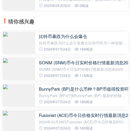
元，24小时涨幅达到2.52%，行情波动较大，请做好
2025年05月02日
0阅读
风险控制。
猜你感兴趣
比特币暴跌为什么会爆仓
比特币暴跌为什么会引发爆仓比特币作为一种加密货
币，其价格的波动性一直以来都是市场关注的焦点。
2024年07月24日
169阅读
尽管比特币在过去几年中经历了较大的上涨，但它也
经常遭遇突然的暴跌。这种暴
SONM (SNM)币今日实时价格行情最新消息202
SONM (SNM)币今日实时价格行情最新消息2024年04
月01日据最新数据显示，2024年04月01日，SONM
2024年07月24日
115阅读
(SNM)币的最新价格为0.003282美元，相当于人民币
0.0237元。在过去的24小时内，该币的最
BunnyPark (BP)是什么币种？BP币值得投资吗
BunnyPark (BP)行情BunnyPark (BP) 最新的价格是
$0.004317，24 小时的交易量是$25,861. BP的价格
2024年07月24日
186阅读
在过去 24 小时内下跌了-0.14%。BunnyPark的流通
量暂时未知，最大供应量：无限量
Fusionist (ACE)币今日价格实时行情最新消息20
2024年03月26日Fusionist (ACE)币今日价格实时行情
最新消息据最新数据显示，截至2024年03月26日，
2024年07月24日
160阅读