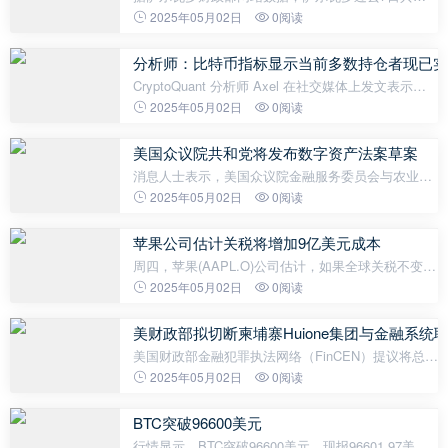
持9枚比特币，目前比特币持仓达6165.18枚，总价值
2025年05月02日
0阅读
达5.94亿美元。过去30天内，萨尔瓦多已累计增持32
枚比特币。
分析师：比特币指标显示当前多数持仓者现已实
CryptoQuant 分析师 Axel 在社交媒体上发文表示，
BTC 年化真实 MVRV（市值/实现价值比率）重返正
2025年05月02日
0阅读
值区间，意味着过去一年购入的所有代币平均成本价
已低于当前市价。恐慌性抛售压力正
美国众议院共和党将发布数字资产法案草案
消息人士表示，美国众议院金融服务委员会与农业委
员会的共和党高层将在5月6日听证会前公布一份讨论
2025年05月02日
0阅读
草案，拟为数字资产制定重要监管框架。草案预计与
去年众议院通过的《21世纪金
苹果公司估计关税将增加9亿美元成本
周四，苹果(AAPL.O)公司估计，如果全球关税不变，
截至6月的财季的成本将增加约9亿美元。苹果
2025年05月02日
0阅读
(AAPL.O)CEO库克在财报电话会议上表示，由于公司
转移了供应链和库存，苹果公司认为关税对
美财政部拟切断柬埔寨Huione集团与金融系统
美国财政部金融犯罪执法网络（FinCEN）提议将总部
位于柬埔寨的Huione集团切断出美国金融系统，理由
2025年05月02日
0阅读
是该组织为朝鲜黑客等犯罪集团提供支持。FinCEN
称，该基于Telegram的运营是“网络
BTC突破96600美元
行情显示，BTC突破96600美元，现报96601.97美