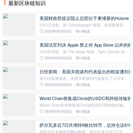
最新区块链知识
美国财政部提议阻止总部位于柬埔寨的Huione G
5月2日消息，据 Cointelegraph 报道，美国财政部金
融犯罪执法网络（FinCEN）提议，禁止美国金融机构
2025年05月02日
0阅读
为总部位于柬埔寨的 Huione Group 或代表该集团开
设或维护代理账户或可支付账户。
美国法官判决 Apple 禁止对 App Store 
5月2日消息，据 The Verge 报道，Epic Games 诉
Apple 案法官 Yvonne Gonzalez Rogers 裁定，苹果
2025年05月02日
0阅读
公司不得再对应用外的购买收取费用，该裁定立即生
效，并禁止该公司限制开发者引导用
日经新闻：美国关税谈判代表提出的框架遭到日
据日经新闻报道，美国关税谈判代表提出了与日本达
成协议的框架。美国的框架包括不愿降低汽车、钢铁
2025年05月02日
0阅读
和铝的关税。日本谈判代表坚决反对美国的提议。(金
十)
World Chain将集成Circle的USDC和跨链传输协
World Chain宣布将集成Circle的USDC和跨链传输协
议CCTP V2，Circle正在将World Chain持有的所有现
2025年05月02日
0阅读
有跨链USDC转换为原生USDC。
萨尔瓦多近7日共增持9枚比特币，总持仓达6165.
据萨尔瓦多财政部网站数据，萨尔瓦多过去7日共增