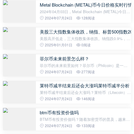
Metal Blockchain (METAL)币今日价格实时
2024年04月03日，Metal Blockchain (METAL)今日实
时最新价格是0.078413美元，约等于人民币0.5672
2024年07月24日
128阅读
元。 24H最高价$0.0836美元，24H最低价$0.0765美
元，24H成交额$32,732美元，换手率0.1
美股三大指数集体收跌，纳指、标普500指数20
美股高开低走，三大指数集体收跌。纳指跌0.9%，
2024年累涨28.64%；标普500指数跌0.43%，2024年
2025年01月01日
0阅读
累涨23.31%；道指跌0.07%，2024年累涨12.88%。
其中，纳指、标普500指数均录得日线4连跌，标普5
菲尔币未来前景怎么样？
菲尔币的未来前景如何？菲尔币（Philcoin）是一种
加密货币，它的未来前景备受关注。在本文中，我们
2024年07月24日
277阅读
将探讨菲尔币的发展趋势和前景。1. 菲尔币的潜力菲
尔币作为一种全球性的数字货币，具
莱特币减半结束后还会大涨吗莱特币减半分析
莱特币减半结束后还会大涨吗？莱特币（Litecoin）是
一种去中心化的数字货币，采用了与比特币相似的技
2024年07月24日
146阅读
术和原理。莱特币的减半是指每当挖矿产出一定数量
的莱特币后，每个区块的奖励会减
btm币有投资价值吗
BTM币有投资价值吗？随着加密货币的普及，越来越
多的人开始关注BTM币（Bytom）。BTM币是一种基
2024年07月24日
133阅读
于区块链技术的数字货币，它提供了一种去中心化的