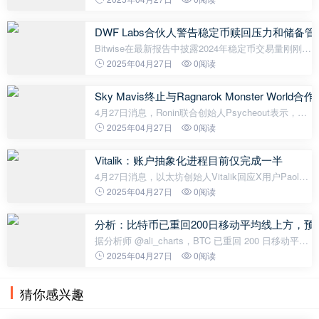
DWF Labs合伙人警告稳定币赎回压力和储备
Bitwise在最新报告中披露2024年稳定币交易量刚刚超
过支付巨头Visa，不过DWF Labs管理合伙人Andrei
2025年04月27日
0阅读
Grachev警告称，尽管增长迅速，但广泛的稳定币采
用带来了显著的系统性风险，比如
Sky Mavis终止与Ragnarok Monster World合作
4月27日消息，Ronin联合创始人Psycheout表示，由
于链游Ragnarok Monster World团队未遵循建议并与
2025年04月27日
0阅读
其他区块链秘密签约，Sky Mavis决定终止与其的合
作关系。未来48小时内，该项目及其
Vitalik：账户抽象化进程目前仅完成一半
4月27日消息，以太坊创始人Vitalik回应X用户Paolo
Rebuffo关于Pectra实现账户抽象的评论，指出账户抽
2025年04月27日
0阅读
象化进程目前仅完成一半，他表示，最终目标是让非
ECDSA（椭圆曲线数字签名算法）账
分析：比特币已重回200日移动平均线上方，预
据分析师 @ali_charts，BTC 已重回 200 日移动平均
线上方，这是一个历史性的积极信号，通常预示着价
2025年04月27日
0阅读
格将进一步上涨 比特币于 4 月 6 日在日线图上形
成“死亡交叉”——这是一种
猜你感兴趣