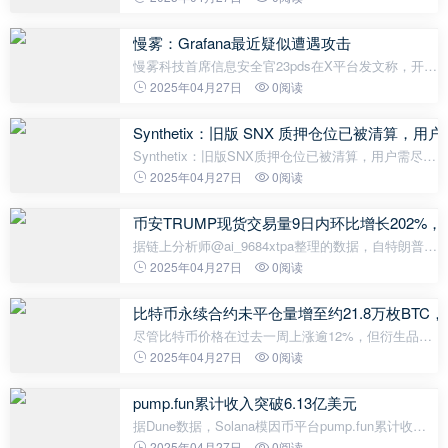
足，不需要通过IPO融资或提升知名度，
CEOBradGarlinghouse也支持这一决定。此前，Rip
慢雾：Grafana最近疑似遭遇攻击
慢雾科技首席信息安全官23pds在X平台发文称，开源
数据可视化工具Grafana最近疑似被攻击，攻击者使
2025年04月27日
0阅读
用Gato-X窃取机密的签名，用App令牌对多个代码库
进行了攻击。这个工作流程有一个
Synthetix：旧版 SNX 质押仓位已被清算，用
Synthetix：旧版SNX质押仓位已被清算，用户需尽快
迁移 据Synthetix官方消息，根据SCCP-403提案，
2025年04月27日
0阅读
Synthetix已开始对旧版SNX质押仓位进行清算，并要
求用户迁移至新的420质押池。 对于
币安TRUMP现货交易量9日内环比增长202%，币
据链上分析师@ai_9684xtpa整理的数据，自特朗普
TRUMP晚宴计划宣布以来，短短九天，币安TRUMP
2025年04月27日
0阅读
现货交易量九日内环比增长202%，其中04.23单日交
易量7469万枚代币，交易额高达9.4亿美元；币
比特币永续合约未平仓量增至约21.8万枚BTC
尽管比特币价格在过去一周上涨逾12%，但衍生品市
场数据显示出短期看跌情绪。​Glassnode数据显示，
2025年04月27日
0阅读
比特币永续合约的未平仓合约量（Open Interest）已
增至约218,000 BTC，较3月初增长1
pump.fun累计收入突破6.13亿美元
据Dune数据，Solana模因币平台pump.fun累计收入
已达613,211,624美元。
2025年04月27日
0阅读