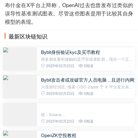
布什金在X平台上辩称，OpenAI过去也曾发布过类似的
误导性基准测试图表。尽管这些图表是用于比较其自身
模型的表现。
最新区块链知识
Bybit身份验证kyc及买币教程
很多朋友最初接触的是币安或者欧易，现在一个正在
崛起的交易所 Bybit也挺不错，今天我来教你们怎么
2025年02月23日
0阅读
在 Bybit 上完成身份验证，然后买比特币。让我们一
起看看具体的操作流程吧！ 第
Bybit攻击者或攻破官方人员电脑，且进行内网
火星财经消息, 慢雾 CISO 23pds 于 X 平台发文表
示：“攻击者一次伪造签名攻击就拿走了 safe owner
2025年02月23日
0阅读
权限，推测一定有不止一位的 macOS 或 Windows
电脑被控了，而且攻击者可能在
链：Solana
CA：'12CA8yij8RBmJm6tzHfbz74hXLtTgtXuM1RgTZk
2025年02月23日
0阅读
聪明钱 买入金额 买入价格 smart-5ydg $344.46
OpenZK空投教程