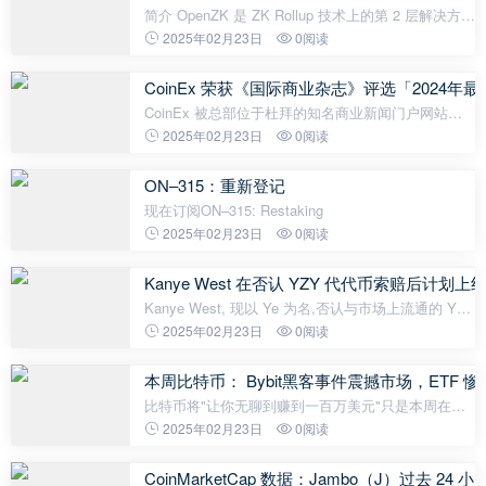
简介 OpenZK 是 ZK Rollup 技术上的第 2 层解决方
案，旨在将原生 ETH 质押、流动性再质押和稳定币
2025年02月23日
0阅读
质押整合到一个无缝平台上。 融资公布——暂无 交
互 准备钱包——metamask或
CoinEx 荣获《国际商业杂志》评选「2024
CoinEx 被总部位于杜拜的知名商业新闻门户网站
International Business Magazine 评选为「2024年最
2025年02月23日
0阅读
佳加密货币交易所」。此奖项肯定了 CoinEx 在安全
性、用户体验和透明度方
ON–315：重新登记
现在订阅ON–315: Restaking
2025年02月23日
0阅读
Kanye West 在否认 YZY 代代币索赔后计
Kanye West, 现以 Ye 为名,否认与市场上流通的 YZY
代币有任何关联,并表示将在下周推出自己的加密货
2025年02月23日
0阅读
币。这一声明是在他之前否认对任何数字资产感兴趣
之后发出的,为他对加密
本周比特币： Bybit黑客事件震撼市场，ETF 
比特币将"让你无聊到赚到一百万美元"只是本周在加
密货币 Twitter (又名 X) 上流传的一句名言之一,交易
2025年02月23日
0阅读
者和该领域的影响者对价格横盘行情感到沮丧。这种
最大和最古老的数字
CoinMarketCap 数据：Jambo（J）过去 24