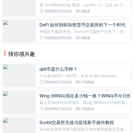
据 CoinMarketCap 数据，Jambo（J）过去 24 小时
交易量为 1.78 亿美元，涨幅为 149%，当前价格为
2025年02月23日
0阅读
0.36 美元，过去 24 小时涨幅 9.57%，过去 7 天涨幅
超 72.59%，当时市值（FDV） 3.6 亿美元。Ja
DeFi 如何协助加密货币交易所的下一个时代
外面的气氛很奇怪。meme币可能终于过时了，但人
们仍然担心虚无主义已经感染了真正的信徒。现在，
2025年02月23日
0阅读
这个Bybit黑客攻击了？别担心。我们仍然在这里，写
作和谈论更自由、更主权的世界的
猜你感兴趣
qbit币是什么币种？
什么是Qbit币？Qbit币，全名为Qbit Quantum
Token，是一种数字货币，类似于比特币和以太坊。
2024年07月24日
170阅读
它是一个基于以太坊区块链的ERC20代币，旨在通过
量子计算机技术加强区块链能力。Qbit币的
Wing (WING)现在多少钱一枚？WING币今日
截止至2024年04月09日，Wing (WING)今日实时最新
价格是8.0302美元，约等于人民币58.06元。 Wing
2024年07月24日
129阅读
(WING)24H最高价$8.64美元，24H最低价$8美元，
24H成交额$6,896,431美元，换手率20.56%
Sunbit交易所充值与提现新手操作教程
Sunbit交易所充值与提现新手操作教程如果您是第一