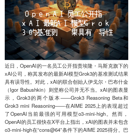
近日，OpenAI的一名员工公开指责埃隆・马斯克旗下的
xAI公司，称其发布的最新AI模型Grok3的基准测试结果
具有误导性。对此，xAI的联合创始人伊戈尔・巴布什金
（Igor Babushkin）则坚称公司并无不当。xAI的图表显
示，Grok3的两个版本——Grok3 Reasoning Beta和
Grok3 mini Reasoning——在AIME 2025上的表现超过
了OpenAI当前最强的可用模型o3-mini-high。然而，
OpenAI的员工很快在X平台上指出，xAI的图表并未包含
o3-mini-high在“cons@64”条件下的AIME 2025得分。巴