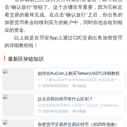
击“确认放行”按钮了。这个步骤非常重要，因为它标志
着交易的最终完成。在点击“确认放行”之后，你出售的
加密货币将会转移到买方的账户中，同时你也会收到相
应的资金。
以上就是在币安App上通过C2C交易出售加密货币
的详细教程啦！
最新区块链知识
如何在KuCoin上购买Tether(USDT)详细教程
一、了解KuCoin平台与Tether(USDT) KuCoin是一家
全球知名的加密货币交易平台，提供多种数字货币的
2025年02月28日
0阅读
交易服务，包括Tether(USDT)。Tether是一种与美元
挂钩的稳定币，因其价格相对
以太坊和比特币有什么区别？
以太坊和比特币有什么区别？ 以太坊（Ethereum）
和比特币（Bitcoin）是区块链领域最知名的两个项
2025年02月28日
0阅读
目，但它们的设计目标、功能和技术实现存在显著差
异。比特币主要是一种去中心化的数字货
加密货币交易所交易比特币（2025年指南）