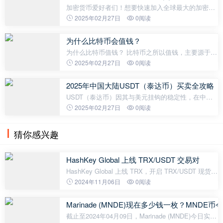
加密货币爱好者们！想要快速加入全球最大的加密货
币交易所——币安（Binance）的大家庭吗？还想要
2025年02月27日
0阅读
享受终身20%的交易手续费减免？没问题，我这就手
把手教你，保证三分钟内搞定注册，让你轻
为什么比特币会值钱？
为什么比特币值钱？ 比特币之所以值钱，主要源于其
稀缺性、去中心化特性、技术信任以及市场需求等多
2025年02月27日
0阅读
重因素。作为一种数字资产，比特币的价值并非由传
统意义上的实物支撑，而是由其
2025年中国大陆USDT（泰达币）买卖全攻略
USDT（泰达币）因其与美元挂钩的稳定性，在中国
乃至全球范围内都受到投资者的青睐。本教程将详细
2025年02月27日
0阅读
介绍在中国大陆如何使用人民币买入和卖出USDT，
探讨如何以较低成本购买，以及买卖过
猜你感兴趣
HashKey Global 上线 TRX/USDT 交易对
HashKey Global 上线 TRX，开启 TRX/USDT 现货交
易。此前，HashKey Global 已支持波场版 USDT。
2024年11月06日
0阅读
HashKey Global 是 HashKey Group 旗下的数字资产
交易所，面向全球用户提供持牌的
Marinade (MNDE)现在多少钱一枚？MNDE
截止至2024年04月09日，Marinade (MNDE)今日实时