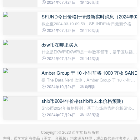
最新价格是0.2748美元，约等于人民币1.99元。
2024年07月24日
126阅读
Marinade (MNDE)24H最高价$0.2813美元，24H最低
价$0.2717美元，24H成交额$666,429美元
SFUND今日价格行情最新实时消息（2024年03
截止至2024-03-19 09:59，SFUND币今日最新价格是
4.24578美元，一枚SFUND约合人民币30.56元。最近
2024年07月24日
110阅读
24小时SFUND币最高价是4.90703美元，最低价是
4.24315美元，波幅为15.65%，换手率为0.0
dxw币在哪里买入
什么是DXW币DXW币是一种数字货币，基于区块链技
术发行，其价值与需求由市场决定。DXW币被认为是
2024年07月24日
144阅读
一种具备可替代性、互换性并得到广泛认可的货币。
为什么购买DXW币购买DXW币可以
Amber Group 于 10 小时前将 1000 万枚 S
据 The Data Nerd 监测，Amber Group 于 10 小时前
将 1000 万枚 SAND 转入币安，价值约 262 万美元。
2024年10月24日
0阅读
目前其多签钱包中仍持有 900 万枚 SAND，价值约
241 万美元。
shib币2024年价格(shib币未来价格预测)
Shib币2024年价格预测：基于市场趋势的分析Shib币
是2021年火爆的加密货币之一，其价格波动巨大，对
2024年07月24日
133阅读
于投资者来说具有很大的风险。然而，随着加密货币
市场的发展与成熟，是否可以对Shib
Copyright © 2023 币学堂 版权所有
声明：币学堂所有作品（图文、音视频）均来源互联网，观点仅代表作者本人，绝