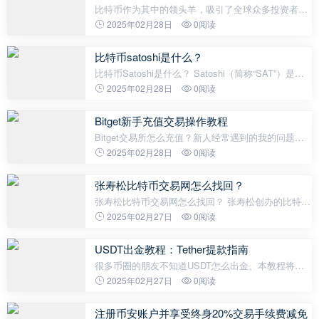
比特币作为其中的领头羊，吸引了全球众多投资者的
目光。在参与比特币交易之前，了解如何在合法合规
2025年02月28日
0阅读
的平台进行操作至关重要。以下是一份2024年的指
南，帮助您安全、合法地交易比
比特币satoshi是什么？
比特币Satoshi是什么？ Satoshi（简称“SAT”）是比
特币的最小单位。1个比特币（BTC）可以划分为1亿
2025年02月28日
0阅读
个Satoshi，换句话说，1 Satoshi等于0.00000001
BTC。这个单位的命名是为了纪念比特币
Bitget新手充值交易操作教程
Bitget交易所怎么充值？新人经常遇到的我的问题，
本教程将指导您如何在Bitget交易所进行充值操作。
2025年02月28日
0阅读
准备工作 确保您已经下载并安装了Bitget官方App。
准备好您的数字货币钱
张寿松比特币交易网怎么找回？
张寿松比特币交易网怎么找回？ 张寿松创办的比特币
交易网已经停止运营，因此无法直接找回或访问该平
2025年02月27日
0阅读
台。不过，用户可以通过以下途径处理相关资产问
题：首先，联系平台客服或官方渠道，
USDT出金教程：Tether提款指南
很多币圈的朋友不知道USDT怎么出金、本教程将会
教会你如何USDT出金，这个可是很重要的一步，不
2025年02月27日
0阅读
然怎么赚钱对吧？想要把USDT从Tether提走吗？ 你
的交易所账户： 打开你的交易所账
注册币安账户并享受终身20%交易手续费减免