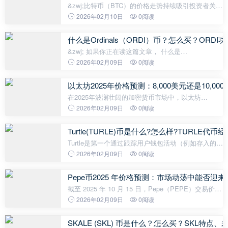
&zwj;比特币（BTC）的价格走势持续吸引投资者关
注。截至2025年10月，BTC价格为110,890.27
2026年02月10日
0阅读
USDT，较过去20天的116,772.79 USDT有所下跌。
MACD指标在-2,183.54处呈现看跌信号，但长期上
什么是Ordinals（ORDI）币？怎么买？OR
&zwj; 如果你正在读这篇文章， 什么是
ORDI（Ordinals）？我想了解它的功能。
2026年02月09日
0阅读
ORDI（Ordinals）的下一步计划是什么？我想知道他
们的未来前景。如何购买 ORDI（Ordinals）？我想知
以太坊2025年价格预测：8,000美元还是10,0
道哪些交易所可以
在2025年波澜壮阔的加密货币市场中，以太坊
（ETH）展现出令人瞩目的韧性。经历了10月初的剧
2026年02月09日
0阅读
烈波动后，截至10月15日，以太坊交易价格稳定在
4129美元左右。 尽管在10月11日因市场恐慌一
Turtle(TURLE)币是什么?怎么样?TURLE
Turtle是第一个通过跟踪用户钱包活动（例如存入的流
动性和获得的收益、进行的交易、通过委托进行的质
2026年02月09日
0阅读
押以及使用的推荐代码）将 Web3 活动货币化的分发
协议。 其主要目标是协调W
Pepe币2025 年价格预测：市场动荡中能否迎
截至 2025 年 10 月 15 日，Pepe（PEPE）交易价格
为 0.0000075567 美元，在过去 24 小时内上涨了
2026年02月09日
0阅读
3.78%，最高触及 0.0000097312 美元。这一表现发
生在 10 月 11 日 PEPE 经历 23.70%
SKALE (SKL) 币是什么？怎么买？SKL特