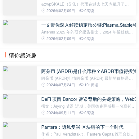
&zwj;SKALE（SKL）代币在过去七天内飙升了
140%，在加密货币市场上引起了广泛关注。 SKALE
2026年02月09日
0阅读
Network是2018 年推出的以太坊第 2 层扩展解决方
案，SKL 是其原生实用代币。 目前，SKALE正
一文带你深入解读稳定币公链:Plasma,Stable和A
Artemis 2025 年的研究报告指出，2024 年通过稳定
币结算的经济规模已高达约 26 万亿美元，其体量已
2026年02月09日
0阅读
然达到了主流支付网络的水平。相比之下，传统支付
领域的费用结构如同一种&ldquo
猜你感兴趣
阿朵币 (ARDR)是什么币种？ARDR币值得投资
阿朵币 (ARDR)行情阿朵币 (ARDR) 最新的价格是
$0.1319，24 小时的交易量是$13,726,423. ARDR的
2024年07月24日
191阅读
价格在过去 24 小时内下跌了-4.63%。Ardor的流通量
为：9.99亿 ARDR，最大供应量：9.9
DeFi 项目 Bancor 诉讼背后的关键策略，We
撰文：Aiying 艾盈 近期，美国德克萨斯州一名联邦法
官驳回了一起针对 Bancor 协议及其创始人的证券集
2024年09月11日
0阅读
体诉讼。该案件源于 Bancor 曾推出的「无常损失保
护」功能，承诺为加密货币
Pantera：隐私复兴 区块链的下一个时代
作者：Paul Veradittakit，Pantera Capital管理合伙