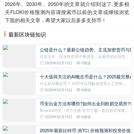
2026年、2030年、2050年的文章就介绍到这了,更多相
关FLOKI价格预测内容请搜索币以前的文章或继续浏览
下面的相关文章，希望大家以后多多支持币！
最新区块链知识
公链是什么？最新公链趋势、主流加密货币与投
过去五年，区块链世界不断进化，从最早的比特币单
链系统、到以太坊开创智能合约、再到如今的多链与
2026年02月10日
0阅读
跨链时代。 即使技术快速演变，公链（Public
Blockchain） 依然是整个加密产业的内
十大值得关注的AI概念币是什么？2025最完整
什么是AI概念币？ AI币可以理解成使用人工智能
（AI）服务时要支付的虚拟货币。 由于大家都会预
2026年02月10日
0阅读
期，未来的AI应用会越来越多，而且这些应用都会集
成在一起，因此预计会有一个统一的货币
币安出金方法有哪些?如何出金到欧易交易所?币安
Binance币安（官方注册 官方下载）是目前全球规模
最大的加密货币交易所，全球有超过2亿用户使用，
2026年02月10日
0阅读
提供加密货币的各种交易服务。 币安出金的4种方
式，包括转移到其他法币交易所、直接
2025年最新比特币 (BTC) 价格预测和投资