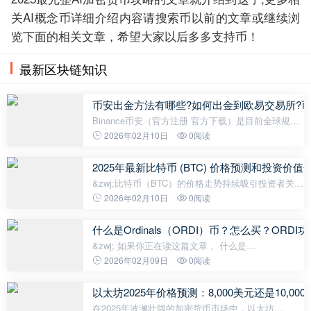
关AI概念币详细介绍内容请搜索币以前的文章或继续浏
览下面的相关文章，希望大家以后多多支持币！
最新区块链知识
币安出金方法有哪些?如何出金到欧易交易所?币安
Binance币安（官方注册 官方下载）是目前全球规模
最大的加密货币交易所，全球有超过2亿用户使用，
2026年02月10日
0阅读
提供加密货币的各种交易服务。 币安出金的4种方
式，包括转移到其他法币交易所、直接
2025年最新比特币 (BTC) 价格预测和投资
&zwj;比特币（BTC）的价格走势持续吸引投资者关
注。截至2025年10月，BTC价格为110,890.27
2026年02月10日
0阅读
USDT，较过去20天的116,772.79 USDT有所下跌。
MACD指标在-2,183.54处呈现看跌信号，但长期上
什么是Ordinals（ORDI）币？怎么买？OR
&zwj; 如果你正在读这篇文章， 什么是
ORDI（Ordinals）？我想了解它的功能。
2026年02月09日
0阅读
ORDI（Ordinals）的下一步计划是什么？我想知道他
们的未来前景。如何购买 ORDI（Ordinals）？我想知
以太坊2025年价格预测：8,000美元还是10,0
道哪些交易所可以
在2025年波澜壮阔的加密货币市场中，以太坊