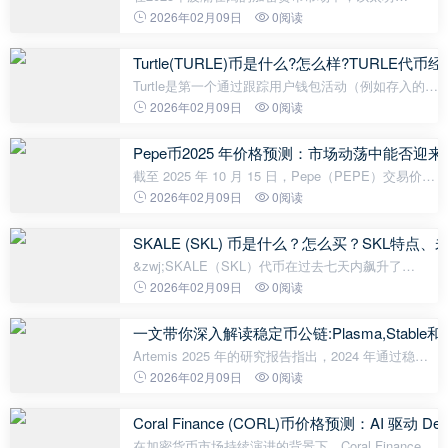
（ETH）展现出令人瞩目的韧性。经历了10月初的剧
2026年02月09日
0阅读
烈波动后，截至10月15日，以太坊交易价格稳定在
4129美元左右。 尽管在10月11日因市场恐慌一
Turtle(TURLE)币是什么?怎么样?TURLE
Turtle是第一个通过跟踪用户钱包活动（例如存入的流
动性和获得的收益、进行的交易、通过委托进行的质
2026年02月09日
0阅读
押以及使用的推荐代码）将 Web3 活动货币化的分发
协议。 其主要目标是协调W
Pepe币2025 年价格预测：市场动荡中能否迎
截至 2025 年 10 月 15 日，Pepe（PEPE）交易价格
为 0.0000075567 美元，在过去 24 小时内上涨了
2026年02月09日
0阅读
3.78%，最高触及 0.0000097312 美元。这一表现发
生在 10 月 11 日 PEPE 经历 23.70%
SKALE (SKL) 币是什么？怎么买？SKL特
&zwj;SKALE（SKL）代币在过去七天内飙升了
140%，在加密货币市场上引起了广泛关注。 SKALE
2026年02月09日
0阅读
Network是2018 年推出的以太坊第 2 层扩展解决方
案，SKL 是其原生实用代币。 目前，SKALE正
一文带你深入解读稳定币公链:Plasma,Stable和A
Artemis 2025 年的研究报告指出，2024 年通过稳定
币结算的经济规模已高达约 26 万亿美元，其体量已
2026年02月09日
0阅读
然达到了主流支付网络的水平。相比之下，传统支付
领域的费用结构如同一种&ldquo
Coral Finance (CORL)币价格预测：AI 驱
在加密货币市场持续演进的背景下，Coral Finance 作