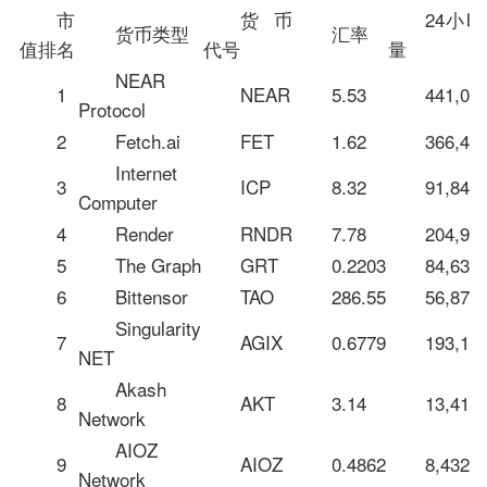
市
货币
24小
货币类型
汇率
值排名
代号
量
NEAR
1
NEAR
5.53
441,00
Protocol
2
Fetch.ai
FET
1.62
366,48
Internet
3
ICP
8.32
91,845
Computer
4
Render
RNDR
7.78
204,99
5
The Graph
GRT
0.2203
84,632
6
Bittensor
TAO
286.55
56,877
Singularity
7
AGIX
0.6779
193,11
NET
Akash
8
AKT
3.14
13,416
Network
AIOZ
9
AIOZ
0.4862
8,432,2
Network