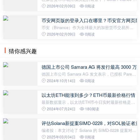
为一个去中心化金融 AI 应用层，旨在通过人工智能
2026年02月09日
0阅读
技术为用户提供早期 alpha 和高收益机会的发现与参
与平台。 截至 2025 年 1
币安网页版的登录入口在哪里？币安官方网页版
币安（Binance）作为全球最大的加密货币交易所之
一，一直吸引着数百万用户进行交易和投资对于大多
2026年02月09日
0阅读
数用户而言，使用币安的网页版进行交易是一个常见
且便捷的选择。得益于币安的监管
猜你感兴趣
德国上市公司 Samara AG 将发行最高 300
德国上市公司 Samara AG 发文表示，已授权 Pareto
Securities 作为独家管理人安排一系列固定收益投资
2024年10月14日
0阅读
者会议，根据市场条件而定，最高 3000 万欧元的债
券。该债券将增加比特币仓位
以太坊ETH能涨到多少？ETH币最新价格行情
最新数据显示，以太坊ETH币今日实时最新价格是
3,509.80美元，一枚以太坊ETH约合人民币2.54万
2024年07月24日
180阅读
元。 最近24小时最高价是3,613.91美元，最低价是
3,481.19美元，波幅为3.81%，换手率为0.02
评估Solana新提案SIMD-0228，对SOL验证
编者按：本文讨论了 Solana 的 SIMD-0228 提案对验
证者盈利能力的影响，通过构建模型估算了在不同情
2025年03月04日
0阅读