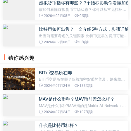
交易所（DEX）在每个周期都在从 CEX 手中夺取市
虚拟货币指标有哪些？ 7个指标协助你看懂加密
该如何看懂虚拟货币市场状态？你可以从常见指标下
手，了解当前币圈情绪。 这篇文章就来深入解析7 个
2026年02月08日
0阅读
常见的虚拟货币指标，包含：贪婪恐惧指数、山寨季
指数、比特币市占率、Total2、T
比特币如何出售？一文介绍5种方式，步骤详解
出售前需要考虑的关键因素 比特币交易的费用可能是
一个相当大的障碍，当您决定出售比特币时，您应该
2026年02月08日
0阅读
始终考虑这一影响。如果您的比特币存放在您购买时
的同一交易所，您应该查看他
猜你感兴趣
BIT币交易所在哪
BIT币交易所在哪？随着加密货币的普及，越来越多
的人开始考虑投资和交易比特币（Bitcoin）等数字货
2024年07月24日
133阅读
币。而在进行数字货币交易时，大家最关心的问题就
是BIT币交易所在哪。下面我们来了
MAV是什么币种？MAV币前景怎么样？
MAV是什么币种?MAV指的是Matrix AI Network（矩
阵人工智能网络）的代币。Matrix AI Network是一个
2024年07月24日
107阅读
基于人工智能和区块链技术的全球公有链，由中国著
名人工智能科学家杨振宁教授提
什么是比特币杠杆？