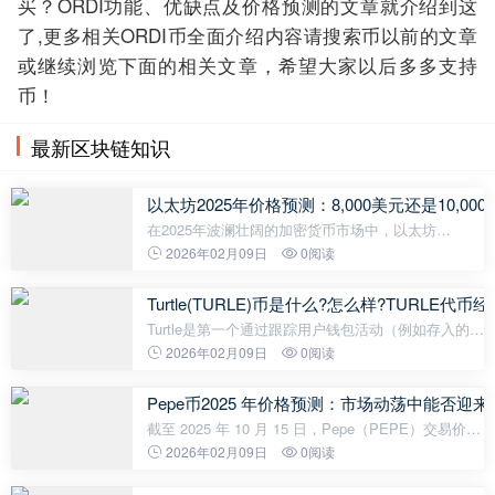
买？ORDI功能、优缺点及价格预测的文章就介绍到这
了,更多相关ORDI币全面介绍内容请搜索币以前的文章
或继续浏览下面的相关文章，希望大家以后多多支持
币！
最新区块链知识
以太坊2025年价格预测：8,000美元还是10,0
在2025年波澜壮阔的加密货币市场中，以太坊
（ETH）展现出令人瞩目的韧性。经历了10月初的剧
2026年02月09日
0阅读
烈波动后，截至10月15日，以太坊交易价格稳定在
4129美元左右。 尽管在10月11日因市场恐慌一
Turtle(TURLE)币是什么?怎么样?TURLE
Turtle是第一个通过跟踪用户钱包活动（例如存入的流
动性和获得的收益、进行的交易、通过委托进行的质
2026年02月09日
0阅读
押以及使用的推荐代码）将 Web3 活动货币化的分发
协议。 其主要目标是协调W
Pepe币2025 年价格预测：市场动荡中能否迎
截至 2025 年 10 月 15 日，Pepe（PEPE）交易价格
为 0.0000075567 美元，在过去 24 小时内上涨了
2026年02月09日
0阅读
3.78%，最高触及 0.0000097312 美元。这一表现发
生在 10 月 11 日 PEPE 经历 23.70%