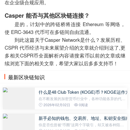
在企业级合规应用。
Casper 能否与其他区块链连接？
是的，计划中的跨链桥将连接 Ethereum 等网络，
使 ERC-3643 代币可在多链间自由流通。
到此这篇关于Casper Network是什么？发展历程、
CSPR 代币经济与未来展望介绍的文章就介绍到这了,更
多相关CSPR币全面解析内容请搜索币以前的文章或继
续浏览下面的相关文章，希望大家以后多多支持币！
最新区块链知识
什么是48 Club Token (KOGE)币？KOG
在不断发展的加密货币行业中，各种功能各异的代币
层出不穷。48 Club Token（KOGE）是最引人注目的
2026年02月02日
0阅读
代币之一。KOGE 是一种社区代币，提供专属会员访
问权限、高级访问权限，以及连接娱乐
新手必知的钱包、交易所、地址、私钥安全指南
你是否也曾被“币圈”这两个字吸引，却又被各种陌生