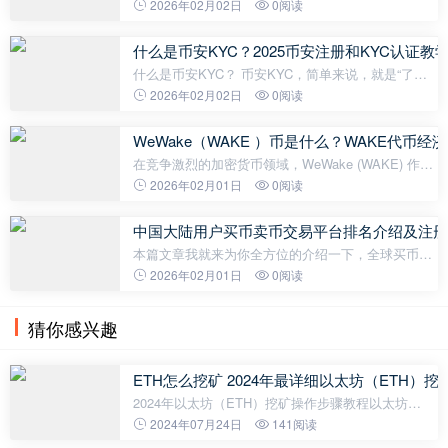
meme 币，自推出以来迅速成为加密社区的热门话
2026年02月02日
0阅读
题。 尽管发展过程中面临着意想不到的挑战，
SLERF仍然以惊人的速度吸引了投资者的关注，
什么是币安KYC？2025币安注册和KYC认证教
什么是币安KYC？ 币安KYC，简单来说，就是“了解
你的客户”这一国际通用金融监管原则在币安平台上的
2026年02月02日
0阅读
具体实践。 它是一套身份验证和背景审查的进程，要
求用户在开通和使
WeWake（WAKE ）币是什么？WAKE代币
在竞争激烈的加密货币领域，WeWake (WAKE) 作为
一条以易用性为先的 Layer-2 区块链，正日益受到关
2026年02月01日
0阅读
注。WeWake 的使命是消除传统区块链使用过程中的
各种障碍：钱包、Gas 费以及复杂
中国大陆用户买币卖币交易平台排名介绍及注册
本篇文章我就来为你全方位的介绍一下，全球买币卖
币交易平台的一个详细排名。无论你是打开任何的第
2026年02月01日
0阅读
三方的监控网站，里面只要是有binance币安交易所统
计的地方，币安交易所就一定
猜你感兴趣
ETH怎么挖矿 2024年最详细以太坊（ETH）
2024年以太坊（ETH）挖矿操作步骤教程以太坊
（Ethereum）是一种基于区块链技术的去中心化平
2024年07月24日
141阅读
台，广泛应用于智能合约和去中心化应用（DApps）