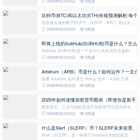
的术语吓退？“钱包是什么？”、“交易所是干嘛
2026年02月02日
0阅读
的？”、“地址和私钥又是什么鬼？” 别
比特币(BTC)和以太坊(ETH)价格预测解析:
在快速发展的数字经济中，比特币（BTC）和以太坊
（ETH）继续作为加密货币市场的基石。随着投资者
2026年02月02日
0阅读
兴趣的增长和机构参与的深入，了解这两种资产的未
来走势变得前所未有的重要。&zwj;&zwj;
即将上线的SubHub(SUBHUB)币是什么？怎
SubHub (SUBHUB)是一个去中心化的消息传递和互
动平台，在 Web3 的快速发展中应运而生。它彻底改
2026年02月02日
0阅读
变了基于区块链的应用程序与用户互动的方式，弥合
了巨大的沟通鸿沟。在 Web2 中，
Arbitrum（ARB）币是什么？如何运作？一文介绍
探索 Arbitrum 如何通过 Rollup 技术、4,000 万美元
DeFi 激励与 Robinhood 合作，推动以太坊扩展。 什
2026年02月02日
0阅读
么是 Arbitrum，它是如何运作的？&zwj; Arbitrum 是
以太坊最成功的 Layer
2025年如何读懂加密货币图表（即使你是新手
图表形态、工具与指标是提升加密货币交易决策水平
的关键。它们帮助你识别趋势，洞察市场动态。 关键
2026年02月02日
0阅读
要点 加密货币图表显示开盘-最高-最低-收盘
（OHLC）数据。OHLC数据帮助交易者
什么是Slerf（SLERF）币？SLERF未来前
Slerf（SLERF）是一种基于Solana区块链的新型