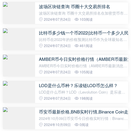
开发。而挖矿是一种通过计算力来验证和记录交易
波场区块链查询 币圈十大交易所排名
波场区块链查询 币圈十大交易所排名在加密货币市场
中，交易所扮演着至关重要的角色，为用户提供买卖
2024年07月24日
103阅读
数字资产的平台。随着数字资产市场的不断发展，许
多交易所在波场区块链上崭露
比特币多少钱一个币2022(比特币一个多少人民币
比特币在2022年的价格预测比特币作为全球最知名的
加密货币，在近年来备受关注。经过一段时间的波
2024年07月24日
461阅读
动，比特币的价格一直在不断上涨。人们对比特币的
价格走势非常关注，特别是在2022
AMBER币今日实时价格行情（AMBER币最新
AMBER币今日实时价格行情（AMBER币最新消息）
AMBER币（AMBER）是一种去中心化的数字货币，
2024年07月24日
105阅读
采用区块链技术构建，旨在通过链上治理和价值激励
机制推动电子社交媒体平台的发展。AMBER币的
LOD是什么币种？乐读链LOD币怎么样？
LOD是什么币种？LOD（Levolution Coin）是乐读链
（Levolution）项目的数字货币，是乐读链生态系统
2024年07月24日
198阅读
的核心通证。乐读链是一个全球领先的数字资产发行
平台，旨在通过提供一套全面的工具和服
币安币最新价格,BNB实时行情,Binance Coin走
2024年10月09日币安币今日价格实时行情：Binance
Coin 当前价格为 $579.06，其 24 小时的交易量为
2024年10月09日
0阅读
$1,241,358,895.48。Binance Coin 在过去 24 小时内