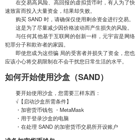
在交易高风险、高回报的虚拟货币时，有人为了快
速致富而投入大量资金，结果却失败。
购买 SAND 时，请确保仅使用剩余资金进行交易。
这是为了尽量减少因价格波动而产生损失的风险。
与任何其他基于互联网的创新一样，元宇宙是网络
犯罪分子和欺诈者的家园。
即使您成为这些骗 局的受害者并损失了资金，您也
应该小心将交易限制在不会干扰您日常生活的水平。
如何开始使用沙盒（SAND）
要开始使用沙盒，您需要三样东西：
√【启动沙盒所需条件】
・加密货币钱包 ・MetaMask
・用于登录沙盒的电脑
・在处理 SAND 的加密货币交易所开设账户