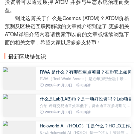
投资者可以通过质押 ATOM 并参与生态系统治理而受
益。
到此这篇关于什么是Cosmos (ATOM)？ATOM价格
预测及区块链互联网解读的文章就介绍到这了,更多相关
ATOM详细介绍内容请搜索币以前的文章或继续浏览下
面的相关文章，希望大家以后多多支持币！
最新区块链知识
RWA 是什么？有哪些重点项目？在币安上如何
RWA（Real World Assets）是近年加密金融中最热
门的概念之一，它让「现实世界的资产」能通过区块
2026年01月30日
0阅读
链技术被数字化与交易。 简单来说，就是把房地产、
债券、股票、黄金甚至艺术品等实
什么是Lab(LAB)币？是一项好投资吗？Lab
介绍 跨链交易通常效率低下，资金通常在参与期间被
锁定。Lab 的LAB代币作为多链交易平台的一部分，
2026年01月30日
0阅读
解决了这一问题——它就像一个灵活的投资工具，可
以赚取可立即使用的
Holoworld AI（HOLO）币是什么？HOL
&zwj;Holoworld AI（HOLO）是一个将人工智能与区