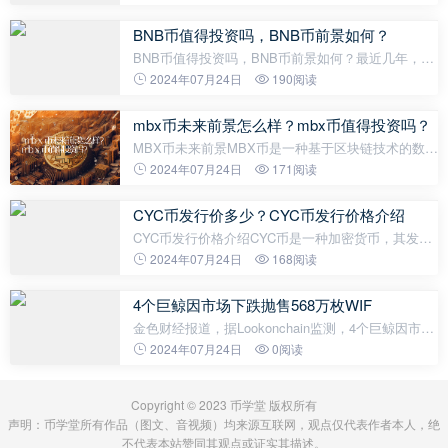
中需要注意的一些事项。选择适合的硬件挖矿过程
中，硬盘的性能和容量起着关
BNB币值得投资吗，BNB币前景如何？
BNB币值得投资吗，BNB币前景如何？最近几年，随
着加密货币市场的兴起，BNB币作为币安交易所的原
2024年07月24日
190阅读
生代币引起了很多人的关注。那么，BNB币值得投资
吗？BNB币的前景如何？下面我们来一起探讨
mbx币未来前景怎么样？mbx币值得投资吗？
MBX币未来前景MBX币是一种基于区块链技术的数字
货币，由于它的去中心化、匿名等特点，越来越受到
2024年07月24日
171阅读
投资者的关注。那么，MBX币未来的前景是怎样的
呢？从近期的发展情况来看，MBX币的未来
CYC币发行价多少？CYC币发行价格介绍
CYC币发行价格介绍CYC币是一种加密货币，其发行
价格是根据市场需求和供应进行确定的。以下将介绍
2024年07月24日
168阅读
CYC币的发行价格及其影响因素。发行价格的初期设
定在CYC币初始发行阶段，其发行
4个巨鲸因市场下跌抛售568万枚WIF
金色财经报道，据Lookonchain监测，4个巨鲸因市场
下跌抛售568万枚WIF（约1241万美元）。其中：
2024年07月24日
0阅读
9WHHoq地址以2.35美元将312万枚WIF抛售换成734
万枚USDC； BdvbXr地址以1.9美元将101.6
Copyright © 2023 币学堂 版权所有
声明：币学堂所有作品（图文、音视频）均来源互联网，观点仅代表作者本人，绝
不代表本站赞同其观点或证实其描述。