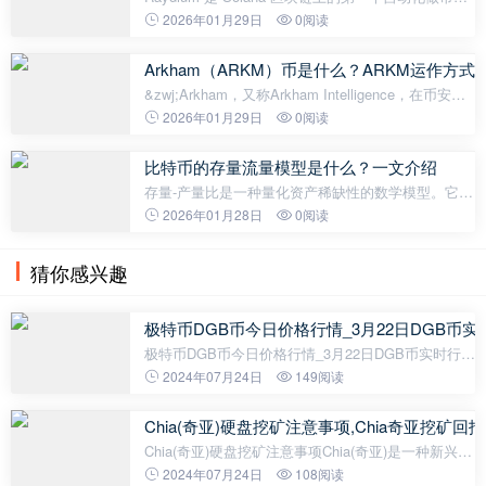
（AMM），于 2021 年 2 月正式上线。它提供多种类
2026年01月29日
0阅读
型的流动性池，内置 AcceleRaytor 启动平台，并推
出像 LaunchLab 这样的创新功能，用
Arkham（ARKM）币是什么？ARKM运作方
&zwj;Arkham，又称Arkham Intelligence，在币安
Launchpad上线后及通过空投平台迅速展现出强劲表
2026年01月29日
0阅读
现，上涨1,114.15%。这一表现吸引了众多投资者的
关注。Arkham是一个由人工智能(AI)
比特币的存量流量模型是什么？一文介绍
存量-产量比是一种量化资产稀缺性的数学模型。它源
于古老的商品分析，用于研究供应趋势如何决定未来
2026年01月28日
0阅读
的价格。本文试图将一项资产的当前存量（即当前库
存量）与其流量（即每年进入市
猜你感兴趣
极特币DGB币今日价格行情_3月22日DGB币
极特币DGB币今日价格行情_3月22日DGB币实时行情
走势分析截止至2024年03月22日，极特币DGB币今日
2024年07月24日
149阅读
最新价格是0.0135658美元，一枚极特币DGB约合人
民币0.09768元。最近24小时最高价
Chia(奇亚)硬盘挖矿注意事项,Chia奇亚挖矿
Chia(奇亚)硬盘挖矿注意事项Chia(奇亚)是一种新兴的
加密货币，以硬盘挖矿的方式获取。以下是挖矿过程
2024年07月24日
108阅读