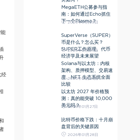
MegaETH公募参与指
南：如何通过Echo抓住
下一个Plasma？
2026年01月29日
智能
SuperVerse（SUPER）
币是什么？怎么买？
SUPER工作原理、代币
插
2026年01月27日
经济学及未来展望
升
Solana与以太坊：内核
架构、质押模型、交易速
化经
度、NFT 生态系统全面
2026年01月27日
比较
相
以太坊 2027 年价格预
测：真的能突破 10,000
美元吗？
2026年01月27日
比特币价格下跌：十月崩
和
盘背后的关键原因
资者
2026年01月28日