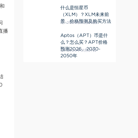
牌和
什么是恒星币
（XLM）？XLM未来前
景、价格预测及购买方法
问
2026年01月29日
的直播
Aptos（APT）币是什
么？怎么买？APT价格
预测2026、2030-
2026年01月27日
2050年
结
0