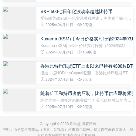
不断发展，数字货币呈现出逐渐普及化的趋势。另一
方面，XVE币有着极具创新性的设计理
S&P 500七日年化波动率超越比特币
受特朗普政府新一轮贸易关税冲击，美国资产吸引力
下降，S&P 500七日年化波动率飙升至169%，超越
2025年04月11日
0阅读
比特币同期83%的波动率，创下2020年疫情以来新
高。投资者大幅抛售美债，导致10年期收益
Kusama (KSM)币今日价格实时行情2024年03月
Kusama (KSM)币今日价格实时行情（2024年03月28
日）根据最新数据，2024年03月28日，Kusama
2024年07月24日
169阅读
(KSM)币的最新价格为48.1274美元，约等于人民币
347.79元。以下是该币的详细行情：24H最高价：$5
香港比特币现货ETF上市以来已持有4388枚BTC
报道，据HODL15Capital监测，香港比特币现货ETF
上市以来已持有4,388枚BTC，资金管理规模共计约
2024年07月24日
0阅读
2.76亿美元。
随着矿工和持币者的压制，比特币供应即将紧张
经过过去一周多次未能突破11万美元价格关口的尝
试，领先加密货币比特币可能即将迎来决定性突破。
2025年07月10日
0阅读
链上数据显示，币种积累正悄然加强，看多信号开始
对齐。随着矿工持有和流通速度降
Copyright © 2023 币学堂 版权所有
声明：币学堂所有作品（图文、音视频）均来源互联网，观点仅代表作者本人，绝
不代表本站赞同其观点或证实其描述。