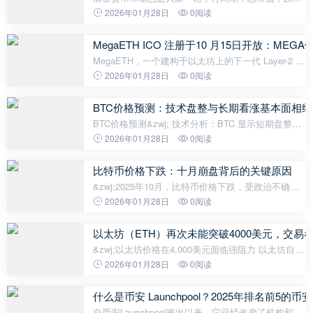
主要代币价值大幅缩水。然而，尽管市场普遍看跌，
2026年01月28日
0阅读
2025年10月仍将迎来一系列备受期待的代币生成事件
（TGE），这些事件或将为投资者和交易
MegaETH ICO 注册于10 月15日开放：ME
MegaETH，一个建构于以太坊上的下一代 Layer-2 解
决方案，已于 2025 年 10 月 15 日至 10 月 27 日在
2026年01月28日
0阅读
Cobie 的 Sonar 平台开放其即将进行的首次代币发行
(ICO) 注册。 作为业
BTC价格预测：技术盘整与长期看涨基本面相结
BTC价格预测&zwj; 技术分析：BTC 显示短期盘整信
号 比特币价格目前交易价为 111,140 USDT，低于 20
2026年01月28日
0阅读
日移动平均线 116,583 USDT，表明短期面临下行压
力。MACD 指标显示负动量位于
比特币价格下跌：十月崩盘背后的关键原因
&zwj;2025年10月，比特币价格下跌，受政治不确定
性、宏观经济信号和市场技术触发因素等多重因素共
2026年01月28日
0阅读
同驱动。该加密货币跌破11.1万美元，引发了各大交
易所和散户投资者的担忧。本文
以太坊（ETH）再次未能突破4000美元，交
&zwj;以太坊价格在4,000美元面临强阻力 以太坊自10
月11日触及3,500美元低点后反弹16%，但在4,000美
2026年01月28日
0阅读
元心理关口附近遭遇抛售，涨势受阻。 据交易员
Philakone周一在X平台发文称，&ld
什么是币安 Launchpool？2025年排名前5的币安L
自币安Launchpool推出以来，它已经改变了机构和散