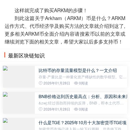
这样就完成了购买ARKM的步骤！
到此这篇关于Arkham（ARKM）币是什么？ARKM
运作方式、代币经济学及购买方法的文章就介绍到这了,
更多相关ARKM币全面介绍内容请搜索币以前的文章或
继续浏览下面的相关文章，希望大家以后多多支持币！
最新区块链知识
比特币的存量流量模型是什么？一文介绍
存量-产量比是一种量化资产稀缺性的数学模型。它源
于古老的商品分析，用于研究供应趋势如何决定未来
2026年01月28日
0阅读
的价格。本文试图将一项资产的当前存量（即当前库
存量）与其流量（即每年进入市
BNB价格达到历史最高点：分析、原因和未来
&zwj;经过强劲而持续的反弹，BNB，即本土代币的
BNB 链生态系统正式达到了新的历史高点（ATH）
2026年01月28日
0阅读
——标志着当前加密周期中的一个重要里程碑。这一
成就不仅仅是价格记录，更是
什么是TGE？2025年10月十大加密货币TGE项
加密货币市场已进入新一轮下行周期，总市值下跌，