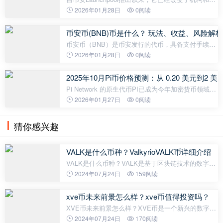
户投资者早期接触新区块链项目的方式。 币安允许用
2026年01月28日
0阅读
户质押BUSD（币安美元）、BNB（币安币）或其他
支持的加密代币来挖矿获取Launchpoo
币安币(BNB)币是什么？ 玩法、收益、风险解析(
币安币（BNB）是币安发行的代币，具备支付手续费
折扣、参与奖励活动及参与币安智能链等多重用途。
2026年01月28日
0阅读
BNB 采用通缩燃烧机制提升价值，在币安生态系统中
扮演关键角色，并随着平台扩展而持
2025年10月Pi币价格预测：从 0.20 美元到2
Pi Network 的原生代币PI已成为今年加密货币领域最
引人关注的进展之一。经过六年多的试验性部署和一
2026年01月27日
0阅读
种不同寻常的草根分发模式，该项目于 2025 年初过
渡到开放主网—&mda
猜你感兴趣
VALK是什么币种？ValkyrioVALK币详细介绍
VALK是什么币种？VALK是基于区块链技术的数字货
币，全名为Valkyrio。VALK的发行旨在打造一个去中
2024年07月24日
159阅读
心化的金融网络，既能提供高效的支付交易，又能实
现安全的价值储存和价值增值。该货
xve币未来前景怎么样？xve币值得投资吗？
XVE币未来前景怎么样？XVE币是一个新兴的数字货
币，未来前景非常有潜力。一方面，随着数字经济的
2024年07月24日
170阅读