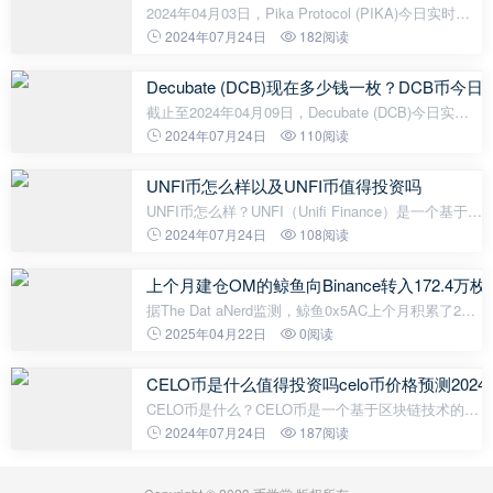
2024年04月03日，Pika Protocol (PIKA)今日实时最
新价格是0.5489美元，约等于人民币3.97元。 24H最
2024年07月24日
182阅读
高价$0.5688美元，24H最低价$0.5446美元，24H成
交额$699.14美元，换手率0.01%。目前
Decubate (DCB)现在多少钱一枚？DCB币今
截止至2024年04月09日，Decubate (DCB)今日实时
最新价格是0.1278美元，约等于人民币0.9241元。
2024年07月24日
110阅读
Decubate (DCB)24H最高价$0.1307美元，24H最低价
$0.1272美元，24H成交额$1,065,249美
UNFI币怎么样以及UNFI币值得投资吗
UNFI币怎么样？UNFI（Unifi Finance）是一个基于
DeFi的去中心化金融平台。UNFI币是其平台上的原生
2024年07月24日
108阅读
代币，用于进行交易、治理和奖励。UNFI币是一个跨
链代币，基于以太坊和币安智能链。U
上个月建仓OM的鲸鱼向Binance转入172.4万
据The Dat aNerd监测，鲸鱼0x5AC上个月积累了290
万枚OM，当时价值1870万美元（平均入场费约6.45
2025年04月22日
0阅读
美元）。 2天前，他向Binance存入了172.4万OM(约
100万美元)。如果全部出售，他将实现损
CELO币是什么值得投资吗celo币价格预测2024-
CELO币是什么？CELO币是一个基于区块链技术的数
字货币，它是Celo网络的内部加密货币。Celo是一个
2024年07月24日
187阅读
去中心化的金融平台，旨在通过区块链技术改善金融
包容性和金融普惠性。CELO币是该