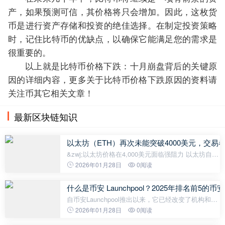
产，如果预测可信，其价格将只会增加。因此，这枚货
币是进行资产存储和投资的绝佳选择。在制定投资策略
时，记住比特币的优缺点，以确保它能满足您的需求是
很重要的。
以上就是比特币价格下跌：十月崩盘背后的关键原
因的详细内容，更多关于比特币价格下跌原因的资料请
关注币其它相关文章！
最新区块链知识
以太坊（ETH）再次未能突破4000美元，交
&zwj;以太坊价格在4,000美元面临强阻力 以太坊自10
月11日触及3,500美元低点后反弹16%，但在4,000美
2026年01月28日
0阅读
元心理关口附近遭遇抛售，涨势受阻。 据交易员
Philakone周一在X平台发文称，&ld
什么是币安 Launchpool？2025年排名前5的币安L
自币安Launchpool推出以来，它已经改变了机构和散
户投资者早期接触新区块链项目的方式。 币安允许用
2026年01月28日
0阅读
户质押BUSD（币安美元）、BNB（币安币）或其他