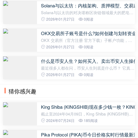
统，由两大内核领域组成：NF
Solana与以太坊：内核架构、质押模型、交易速
Solana与以太坊的对决堪称区块链领域最大的肥皂
剧。两者都支持去中心化应用进程 (dApp)、NFT 和智
2026年01月27日
0阅读
能合约，但两者的框架截然不同。以太坊是一个久经
考验、成熟的智能合约平台，
OKX交易所子账号是什么?如何创建与划转资金
OKX 交易所（官方注册 官方下载）子帐户功能，一
个可以帮助用户更方便的管理资金、执行不同的交易
2026年01月27日
0阅读
策略，却鲜少有人知道的特色功能。本文就将手把手
教学要如何在OKX 交易所零成本开
什么是币安人生？如何买入、卖出币安人生操作
最近很多人都在问，币安人生到底是什么币？ 它真的
是币安官方出的项目吗？ 其实它只是一个在币安智能
2026年01月27日
0阅读
链上爆红的 Meme 币。没有任何币安官方背景，也没
有实际应用场景， 完全靠名字蹭
猜你感兴趣
King Shiba (KINGSHIB)现在多少钱一枚？K
截止至2024年04月09日，King Shiba (KINGSHIB)今
日实时最新价格是0.003803美元，约等于人民币
2024年07月24日
185阅读
0.0275元。King Shiba (KINGSHIB)24H最高价
$0.004317美元，24H最低价$0.003571美元，24
Pika Protocol (PIKA)币今日价格实时行情最新