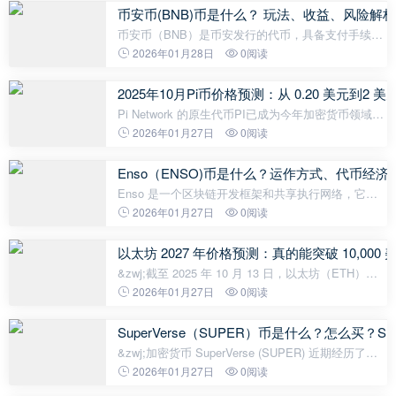
支持的加密代币来挖矿获取Launchpoo
币安币(BNB)币是什么？ 玩法、收益、风险解析(
币安币（BNB）是币安发行的代币，具备支付手续费
折扣、参与奖励活动及参与币安智能链等多重用途。
2026年01月28日
0阅读
BNB 采用通缩燃烧机制提升价值，在币安生态系统中
扮演关键角色，并随着平台扩展而持
2025年10月Pi币价格预测：从 0.20 美元到2
Pi Network 的原生代币PI已成为今年加密货币领域最
引人关注的进展之一。经过六年多的试验性部署和一
2026年01月27日
0阅读
种不同寻常的草根分发模式，该项目于 2025 年初过
渡到开放主网—&mda
Enso（ENSO)币是什么？运作方式、代币经济
Enso 是一个区块链开发框架和共享执行网络，它通
过可重复使用的构建块（称为“操作”和“快捷方式”）简
2026年01月27日
0阅读
化了链上应用进程的构建、启动和运行。该平台由
Conn
以太坊 2027 年价格预测：真的能突破 10,000
&zwj;截至 2025 年 10 月 13 日，以太坊（ETH）已
重回 4100 美元上方，现报 4147.5 美元，日内涨幅超
2026年01月27日
0阅读
过 11%。这一强劲反弹再次点燃了投资者对以太坊未
来潜力的期待。 随着加密货币市
SuperVerse（SUPER）币是什么？怎么买
&zwj;加密货币 SuperVerse (SUPER) 近期经历了惊
人的 200% 飙升。这一突如其来的飙升吸引了众多分
2026年01月27日
0阅读
析师和投资者的关注。SuperVerse 是一个综合生态系