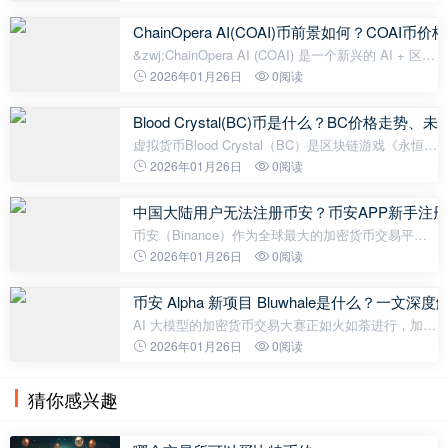
融资。它是一个为代币化股票效用构建的 DeFi 协
议，提供去中心化借贷、杠杆和
ChainOpera AI(COAI)币前景如何？COAI币价格预
&zwj;ChainOpera AI (COAI) 是一个新兴的 AI + 区块
链基础设施项目 ，专注于构建人工智能应用的 去中
2026年01月26日
0阅读
心化计算和数据市场 。它旨在通过智能合约将 AI开
发者、数据提供商和GPU
Blood Crystal(BC)币是什么？BC价格走势
虚拟货币Blood Crystal（BC）是区块链游戏《永恒墓
穴 - Wi iz ar dry BC -》（Equiz）中使用的游戏内货
2026年01月26日
0阅读
币。 2024年10月，日本大型加密货币交易所
Coincheck开始上线Blood Crystal（BC），引
中国大陆用户无法注册币安？币安APP新手注
币安（Binance）作为全球最大的加密货币交易平台
之一，凭借低手续费、高流动性、丰富的交易对，深
2026年01月26日
0阅读
受用户喜爱。然而，由于政策和网络限制，许多中国
大陆用户在注册过程中遇到困难。本教
币安 Alpha 新项目 Bluwhale是什么？一文深度
AI 大模型的加密货币交易大赛正如火如荼进行，加密
市场的目光再次转向 AI 与 Web3 的融合，正值一个
2026年01月26日
0阅读
名为Bluwhale 的项目即将开启 TGE。据币安的官方
公告，Bluwhale 原生代币 BLUA
猜你感兴趣