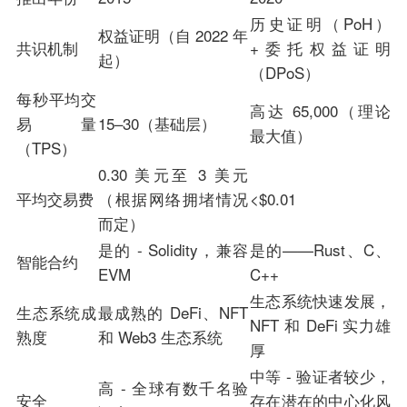
历史证明（PoH）
权益证明（自 2022 年
共识机制
+委托权益证明
起）
（DPoS）
每秒平均交
高达 65,000（理论
易量
15–30（基础层）
最大值）
（TPS）
0.30 美元至 3 美元
平均交易费
（根据网络拥堵情况
<$0.01
而定）
是的 - Solidity，兼容
是的——Rust、C、
智能合约
EVM
C++
生态系统快速发展，
生态系统成
最成熟的 DeFi、NFT
NFT 和 DeFi 实力雄
熟度
和 Web3 生态系统
厚
中等 - 验证者较少，
高 - 全球有数千名验
安全
存在潜在的中心化风