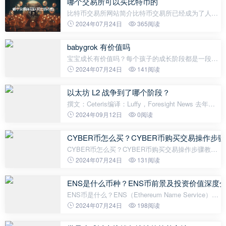
哪个交易所可以买比特币的
比特币交易所网站简介比特币交易所已经成为了人们
投资比特币最重要的平台，许多人需要使用比特币交
2024年07月24日
365阅读
易所来买卖比特币。比特币交易所网站是一个允许人
们购买、出售、或交换加密
babygrok 有价值吗
宝宝成长有价值吗？每个孩子的成长阶段都是一段美
丽而宝贵的经历。在这个过程中，宝宝从无知无识到
2024年07月24日
141阅读
懂事独立，不断学习和发展自己的能力。宝宝成长对
于他们个人的发展和未来的成功
以太坊 L2 战争到了哪个阶段？
撰文：Ceteris编译：Luffy，Foresight News 去年在
《基础设施年度展望》报告中，我专门写了一个「L2
2024年09月12日
0阅读
战争」章节，其中阐述了我对 Rollup 领域的看法以及
未来一年的趋势。主要观点如下
CYBER币怎么买？CYBER币购买交易操作步
CYBER币怎么买？CYBER币购买交易操作步骤教程
近年来，加密货币市场蓬勃发展，越来越多的人加入
2024年07月24日
131阅读
了这个市场。CYBER币是一种备受瞩目的加密货币，
它有着广阔的发展潜力。如果你也对
ENS是什么币种？ENS币前景及投资价值深度
ENS币是什么？ENS（Ethereum Name Service）是
基于以太坊区块链上的一个去中心化域名系统，它的
2024年07月24日
198阅读
目标是提供一个易于使用的方式，将复杂的以太坊地
址转换为容易记住的域名。类似于互联