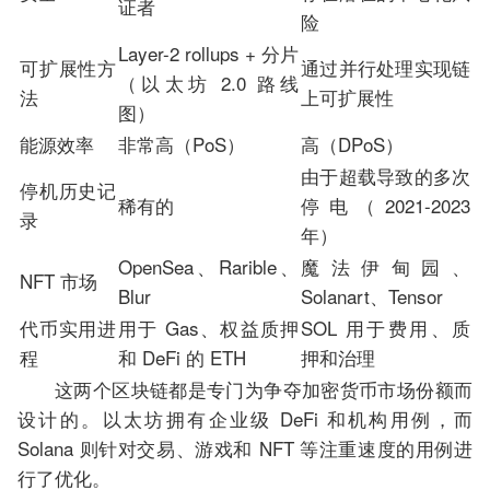
证者
险
Layer-2 rollups + 分片
可扩展性方
通过并行处理实现链
（以太坊 2.0 路线
法
上可扩展性
图）
能源效率
非常高（PoS）
高（DPoS）
由于超载导致的多次
停机历史记
稀有的
停电（2021-2023
录
年）
OpenSea、Rarible、
魔法伊甸园、
NFT 市场
Blur
Solanart、Tensor
代币实用进
用于 Gas、权益质押
SOL 用于费用、质
程
和 DeFi 的 ETH
押和治理
这两个区块链都是专门为争夺加密货币市场份额而
设计的。以太坊拥有企业级 DeFi 和机构用例，而
Solana 则针对交易、游戏和 NFT 等注重速度的用例进
行了优化。