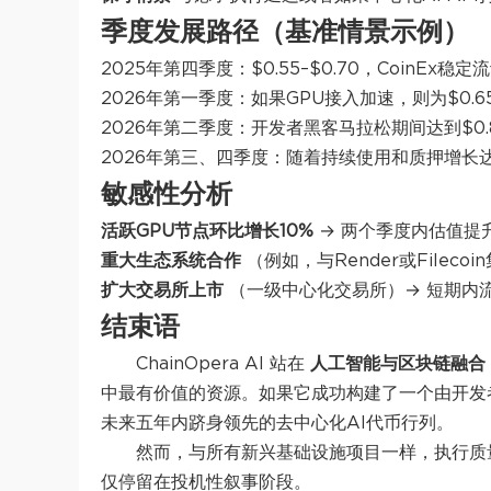
季度发展路径（基准情景示例）
2025年第四季度：$0.55–$0.70，CoinEx
2026年第一季度：如果GPU接入加速，则为$0.65–
2026年第二季度：开发者黑客马拉松期间达到$0.80
2026年第三、四季度：随着持续使用和质押增长达到$1
敏感性分析
活跃GPU节点环比增长10%
→ 两个季度内估值提升
重大生态系统合作
（例如，与Render或Filec
扩大交易所上市
（一级中心化交易所）→ 短期内流
结束语
ChainOpera AI 站在
人工智能与区块链融合
中最有价值的资源。如果它成功构建了一个由开发者
未来五年内跻身领先的去中心化AI代币行列。
然而，与所有新兴基础设施项目一样，执行质
仅停留在投机性叙事阶段。