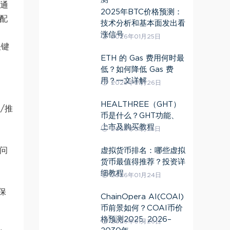
、通
2025年BTC价格预测：
配
技术分析和基本面发出看
涨信号
2026年01月25日
关键
ETH 的 Gas 费用何时最
低？如何降低 Gas 费
用？一文详解
2026年01月26日
HEALTHREE（GHT）
/推
币是什么？GHT功能、
上市及购买教程
2026年01月25日
访问
虚拟货币排名：哪些虚拟
货币最值得推荐？投资详
细教程
2026年01月24日
保
ChainOpera AI(COAI)
币前景如何？COAI币价
格预测2025, 2026–
2026年01月26日