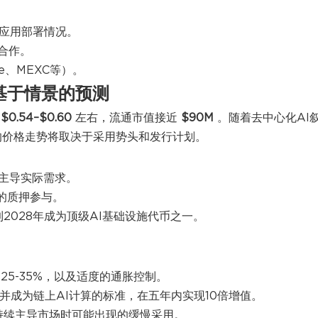
新应用部署情况。
的合作。
te、MEXC等）。
年基于情景的预测
在
$0.54–$0.60
左右，流通市值接近
$90M
。随着去中心化AI
币的价格走势将取决于采用势头和发行计划。
施主导实际需求。
的质押参与。
到2028年成为顶级AI基础设施代币之一。
5-35%，以及适度的通胀控制。
伙伴并成为链上AI计算的标准，在五年内实现10倍增值。
I持续主导市场时可能出现的缓慢采用。