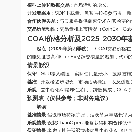
模型上传和数据交易
: 市场活动的增长。
开发者采用
: SDK下载量、黑客马拉松参与度、
合作伙伴关系
: 与云服务提供商或学术AI实验室
交易所流动性
: 交易量和上市情况（CoinEx、Ga
COAI价格分析及2025-2030
起点（2025年第四季度）
: COAI交易价格
的能见度提高和CoinEx活跃交易量的增加，代
情景假设
保守
: GPU接入缓慢；实际使用量最小；激励措
基准
: 开发者逐步增长，市场活动稳定，以及适度
乐观
: 去中心化AI爆炸性采用，跨链集成，COAI
预测表（仅供参考；非财务建议）
解读:
基准情景
假设市场持续扩张，活跃节点年增长率为2
乐观情景
设想ChainOpera能够获得机构合作
保守情景
考虑了执行延迟或者如果中心化AI AP