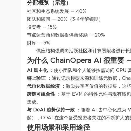
分配概览（示意）
社区和生态系统发展 — 40%
团队和顾问 — 20%（3-4年解锁期）
投资者 — 15%
节点运营商和数据提供商奖励 — 20%
财库 — 5%
供应结构强调向活跃社区和计算贡献者进行长
为什么 ChainOpera AI 很重
AI 民主化
：使小团队和个人能够按需访问 GPU 
链上验证
：通过记录模型来源和训练元数据，Chain
代币化数据经济
：激励共享有价值的数据集，这
跨链可组合性
：基于 EVM 的特性允许与现有钱包、D
集成。
与 DeAI 趋势保持一致
：随着 AI 去中心化成为 We
起），COAI 在这个备受投资者关注的不断扩大
使用场景和采用途径