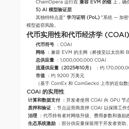
ChainOpera 运行在
兼容 EVM 的链
上，确
5) AI 模型验证层
其独特特点是"
学习证明 (PoL)
"系统 — 
模型盗窃风险。
代币实用性和代币经济学 (COAI
代币符号
：COAI
网络
：兼容 EVM 的主网（桥接至以太坊和 B
总供应量
：1,000,000,000 COAI
流通供应量（2025年10月）
：约 170,000,0
市值
：约 9200 万美元
（基于 CoinEx 和 CoinGecko 上市
COAI 的实用性
计算和数据支付
：开发者使用 COAI 向 GPU
质押和验证
：节点运营商质押 COAI 以保障
治理
：代币持有者对网络升级、费用参数和激励
生态系统激励
：部分供应量保留用于开发者资助