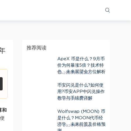
推荐阅读
0年
ApeX 币是什么？9月币
价为何暴涨5倍？技术特
色、未来展望全方位解析
2026年01月26日
币安闪兑是什么?如何使
用?币安APP中闪兑操作
教学与手续费详解
2026年01月25日
算和
Wolfswap (MOON) 币
是什么？MOON代币经
使
济学、未来前景及价格预
2026年01月26日
测