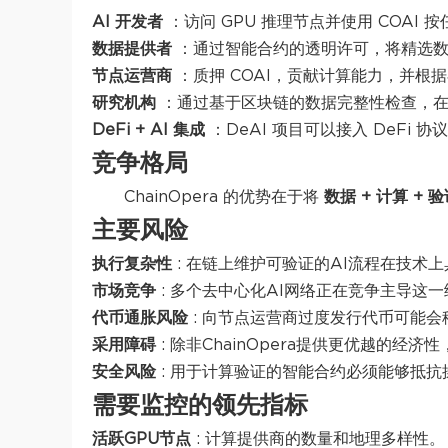
AI 开发者
：访问 GPU 推理节点并使用 COAI 
数据提供者
：通过智能合约的透明许可，将精选
节点运营商
：质押 COAI，贡献计算能力，并根
研究机构
：通过基于区块链的数据完整性检查，在可
DeFi + AI 集成
：DeAI 项目可以接入 DeFi
竞争格局
ChainOpera 的优势在于将
数据 + 计算 + 
主要风险
执行复杂性
: 在链上维护可验证的AI流程在技术
市场竞争
: 多个去中心化AI网络正在竞争主导
代币通胀风险
: 向节点运营商过度发行代币可能
采用障碍
: 除非ChainOpera提供更优越的经济性
安全风险
: 用于计算验证的智能合约必须能够抵
需要监控的领先指标
活跃GPU节点
: 计算提供商的数量和地理多样性。