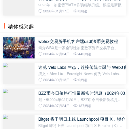
2025年，加密货币ATM诈骗继续升级。根据最新报
告，FBI已记录超过 11,000起投诉 与加密货币ATM欺
2026年01月17日
0阅读
诈相关，累计造成约 2.47亿美元损失 —比2024年增
加了近 99% 。此外，美国各州
猜你感兴趣
wbfex交易所手机客户端usdt法币交易教程
简介WBX是一家全球性加密数字资产交易平台。
WBX为广大数字货币爱好者提供了安全、稳定、快速
2024年07月24日
440阅读
的数字货币交易及USDT法币兑换服务。同时，WBX
交易所还赋能区块链经济，推动数字资
速览 Velo Labs 生态，连接传统金融与 Web3 
撰文：Alex Liu，Foresight News 何为 Velo Labs？
作为曾获正大集团领投的泰国项目，Velo Labs 于
2024年09月13日
0阅读
2018 年上线至今，一直稳步发展，其产品致力于提供
基于 Web3 的金融解决方案，包括顶级
BZZ币今日价格行情最新实时消息（2024年03月
截止至2024年03月20日，BZZ币今日最新价格是
0.59836美元，一枚BZZ约合人民币4.308元。最近24
2024年07月24日
187阅读
小时BZZ币最高价是0.740136美元，最低价是
0.59671美元，波幅为24.04%，换手率为0.08%，成
Bitget 将于明日上线 Launchpool 项目 X，锁仓 B
交
Bitget 即将上线 Launchpool 项目 X Empire（X），