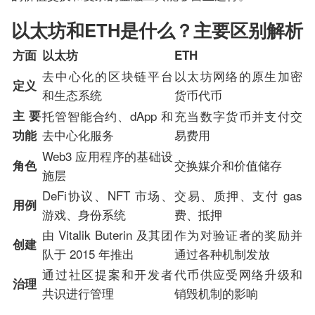
以太坊和ETH是什么？主要区别解析
方面
以太坊
ETH
去中心化的区块链平台
以太坊网络的原生加密
定义
和生态系统
货币代币
主要
托管智能合约、dApp 和
充当数字货币并支付交
去中心化服务
易费用
功能
Web3 应用程序的基础设
交换媒介和价值储存
角色
施层
DeFi协议、NFT 市场、
交易、质押、支付 gas
用例
游戏、身份系统
费、抵押
由 Vitalik Buterin 及其团
作为对验证者的奖励并
创建
队于 2015 年推出
通过各种机制发放
通过社区提案和开发者
代币供应受网络升级和
治理
共识进行管理
销毁机制的影响