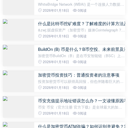
WhiteBridge Network (WBAI) 是一个连接人力数据提
供商和人工智能代理的去中心化数据网络。币安宣
2026年01月18日
0阅读
布，WhiteBridge Network 将于 10 月 15 日登陆其早
期 Web3 加密项目 Alpha
什么是比特币挖矿难度？了解难度的计算方法及
&zwj;据虚拟资产（加密货币）媒体Cointelegraph 7日
（韩国时间）报道，截至当天，比特币挖矿难度达到
2026年01月18日
0阅读
134.7万亿，创历史新高。比特币哈希率（网络上所有
矿工每秒处理的总哈希值的平均数）则跌
BuildOn (B) 币是什么？B币空投、未来前景及
加密货币BuildOn（B）是在币安智能链（BSC）上发
行的创新模因币。 B 代币于 2025 年 4 月首次推出，
2026年01月18日
0阅读
并于 2025 年 5 月 22 日飙升，当时特朗普家族支持
的加密货币项目World Liberty Fina
加密货币投资技巧：普通投资者的注意事项
投资加密货币可以获得高回报，但也伴随着巨大的风
险。普通投资者需要采取谨慎的策略，了解市场，并
2026年01月18日
0阅读
运用适当的风险管理来保护自己的资金。本文提供了
一些可行的指导，帮助您在投资加
币安充值提示地址错误怎么办？一文读懂原因与
币安 币安（官方注册 官方下载）是全球最大的加密
货币交易所，在合约和现货市场占有率第一，支持永
2026年01月18日
0阅读
续合约和交割合约，最高杠杆可达125倍。 交易费：
Maker 0.02%，Taker 0.05%（使用 BNB 可
什么是加密货币ATM诈骗？如何识别并避免？常