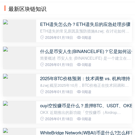
最新区块链知识
ETH遗失怎么办？ETH遗失后的应急处理步骤
ETH遗失的常见原因及预防措施&zwj; 在讨论如何应
对ETH遗失之前，我们首先需要了解常见的遗失原
2026年01月19日
0阅读
因，并采取预防措施。ETH的遗失通常源于以下几
点： 私钥或助记词丢失：私钥和助记词
什么是币安人生(BINANCELIFE)？它是如
简要概述 币安人生 (BINANCELIFE) 是一个建立在
BNB链上的中国迷因代币，灵感来源于币安的影响力
2026年01月19日
0阅读
和病毒式传播的网络短语"苹果人生"。它代表了中国
首个在币安Alpha上市的迷因币
2025年BTC价格预测：技术调整 vs. 机构增持
&zwj;截至2025年10月，BTC价格正在技术回调和机
构持续增持之间寻找平衡。BTCC分析团队的Olivia认
2026年01月18日
0阅读
为，BTC从111,951美元上涨至200,000美元的可能性
为78.7%，并将20日移动平均线116,
ouyi空投赚币是什么？质押BTC、USDT、OK
OKX 近期推出的新功能「空投赚币（Airdrop
Earn）」受到不少用户关注。 这个功能让用户使用主
2026年01月18日
0阅读
流资产（BTC、USDT、OKB 等）参与活动，在保留
本金的同时，获得新币空投与主流币收益。 与
WhiteBridge Network(WBAI)币是什么?