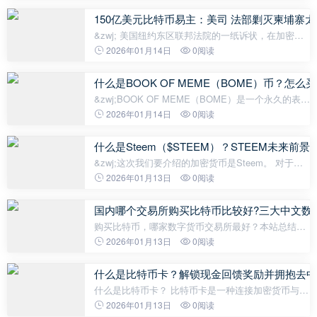
大陆用户在注册过程中遇到困难。本教
150亿美元比特币易主：美司 法部剿灭柬埔寨太
&zwj; 美国纽约东区联邦法院的一纸诉状，在加密世
界掀起巨浪。 10 月 14 日，美国司 法部宣布对柬埔
2026年01月14日
0阅读
寨太子集团创始人陈志提起刑事指控，并申请没收其
控制的 127,271 枚 BTC，市值约
什么是BOOK OF MEME（BOME）币？怎
&zwj;BOOK OF MEME（BOME）是一个永久的表情
包画廊，由 Pepe Meme 背后的艺术家 Darkfarm 创
2026年01月14日
0阅读
作。加密货币 BOME 是 BOOK OF MEME 使用的原
生代币。 日本时间2024年3月15日，BOOK OF
什么是Steem（$STEEM）？STEEM未来
&zwj;这次我们要介绍的加密货币是Steem。 对于正
在考虑从众多可用加密货币中购买哪种加密货币的读
2026年01月13日
0阅读
者，我们将对 STEEM 的功能、过去的图表、优点和
缺点、未来前景和潜力以及价
国内哪个交易所购买比特币比较好?三大中文数
购买比特币，哪家数字货币交易所最好？本站总结了
三大中文数字货币交易所的火币、币安、OKX的优缺
2026年01月13日
0阅读
点比较，另外介绍Gate.io等交易平台，新手可选择最
适合自己的交易平台。 国内三大
什么是比特币卡？解锁现金回馈奖励并拥抱去中
什么是比特币卡？ 比特币卡是一种连接加密货币与传
统金融系统的金融工具。它让用户能够在日常购物中
2026年01月13日
0阅读