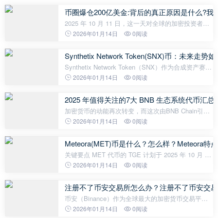
币圈爆仓200亿美金:背后的真正原因是什么?我
2025 年 10 月 11 日，这一天对全球的加密投资者来
说，是一场噩梦。 比特币的价格从 11.7 万美元的高
2026年01月14日
0阅读
点坠落，几小时内跌破 11 万美元。以太坊的跌幅更
为惨烈，达到了 16%。恐慌像病
Synthetix Network Token(SNX)币：未来走势
Synthetix Network Token（SNX）作为合成资产赛道
的开创者，允许用户通过抵押 SNX 生成并交易追踪
2026年01月14日
0阅读
黄金、原油、股指甚至加密货币的合成资产
（Synths），无需持有实物。这一“金融乐
2025 年值得关注的7大 BNB 生态系统代币汇
加密货币的动能再次转变，而这次由BNB Chain引领
潮流。经过多年的稳健发展，2025年已成为BNB的突
2026年01月14日
0阅读
破之年。其原生代币 BNB于2025年10月13日创下
1368.75美元的历史新高，这得益于链
Meteora(MET)币是什么？怎么样？Meteo
关键要点 MET 代币的 TGE 计划于 2025 年 10 月 23
日进行。社区空投占总供应量的 15%，将根据积分系
2026年01月14日
0阅读
统奖励流动性提供者 (LP)、交易者和 JUP 质押者作
为治理和实用代币，MET 将
注册不了币安交易所怎么办？注册不了币安交易
币安（Binance）作为全球最大的加密货币交易平台
之一，凭借低手续费、高流动性、丰富的交易对，深
2026年01月14日
0阅读
受用户喜爱。然而，由于政策和网络限制，许多中国