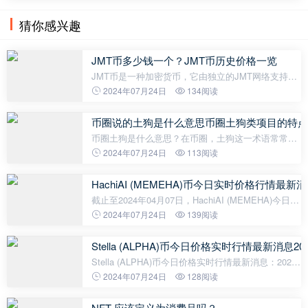
使用，同时赚取以比特币（全球领先的加密货币）形
式的奖励。这些卡旨在让加密货
猜你感兴趣
JMT币多少钱一个？JMT币历史价格一览
JMT币是一种加密货币，它由独立的JMT网络支持。
随着加密货币市场的发展，JMT币也逐渐受到了投资
2024年07月24日
134阅读
者的关注。在过去的几年里，JMT币的价格经历了一
系列的波动和变化。在2017年，JMT币
币圈说的土狗是什么意思币圈土狗类项目的特点
币圈土狗是什么意思？在币圈，土狗这一术语常常被
用来形容一些低质量，缺乏实力和信誉的项目或者货
2024年07月24日
113阅读
币。这些项目通常存在着夸大宣传、虚假承诺、投资
风险高等问题，给投资者带来了巨
HachiAI (MEMEHA)币今日实时价格行情最新消
截止至2024年04月07日，HachiAI (MEMEHA)今日实
时最新价格是0.000000000000000015美元，约等于
2024年07月24日
139阅读
人民币0.000000000000000108元。HachiAI
(MEMEHA)24H最高价$0.00000000000000006
Stella (ALPHA)币今日价格实时行情最新消息20
Stella (ALPHA)币今日价格实时行情最新消息：2024
年03月26日根据最新数据，Stella (ALPHA)币的最新
2024年07月24日
128阅读
价格为0.1688美元，相当于人民币1.22元。这表明
Stella (ALPHA)币在市场上仍然具
NFT 应该定义为消费品吗？