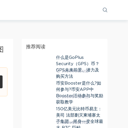
推荐阅读
图
什么是GoPlus
Security（GPS）币？
GPS未来前景、潜力及
2026年01月12日
购买方法
币安Booster是什么?如
何参与?币安APP中
Booster活动参与与奖励
2026年01月12日
获取教学
150亿美元比特币易主：
美司 法部剿灭柬埔寨太
子集团，摇身一变全球最
2026年01月14日
大 BTC 巨鲸