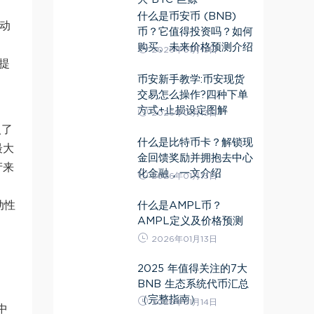
什么是币安币 (BNB)
流动
币？它值得投资吗？如何
购买、未来价格预测介绍
2026年01月13日
性提
币安新手教学:币安现货
交易怎么操作?四种下单
方式+止损设定图解
2026年01月13日
入了
什么是比特币卡？解锁现
最大
金回馈奖励并拥抱去中心
产来
化金融，一文介绍
2026年01月13日
动性
什么是AMPL币？
AMPL定义及价格预测
2026年01月13日
2025 年值得关注的7大
BNB 生态系统代币汇总
（完整指南）
2026年01月14日
中