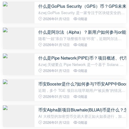
的加密货币。不同稳定币生态系
什么是GoPlus Security（GPS）币？GP
&zwj;GoPlus Security 是一家专注于区块链安全的公
司，提供各种安全服务，包括代币检测、恶意地址识
2026年01月12日
0阅读
别、NFT 检测、身份验证分析和 dApp 安全监控。加
密货币 GPS 是 GoPlus Secu
什么是阿尔法（Alpha）？新用户如何参与or
随着“一姐”亲自下场整顿市场“环境”，近期阿尔法
（Alpha）赛道很热闹！往后看，这或许正是我们普
2026年01月12日
0阅读
通用户的春天——门槛不高，机会还多！大家都在场
内一
什么是Pipe Network(PIPE)币？项目概述
&zwj;关键要点 Pipe Network 是一个基于 Solana 构
建的去中心化云项目，它结合了数据传输的速度、可
2026年01月12日
0阅读
扩展性和透明度。PIPE 代币为 Pipe Network 加密生
态系统提供支持，奖励节点
币安Booster是什么?如何参与?币安APP中Bo
近期，多个 TGE 项目出现早期用户“被反撸”的情况，
参与币安 Alpha 赚代币空投的方式越来越被“撸毛
2026年01月12日
0阅读
党”所认可（相关内容可阅读：最新参与币安 Alpha 实
操策
币安Alpha新项目Bluwhale(BLUAI)币是什
AI 大模型的加密货币交易大赛正如火如荼进行，加密
市场的目光再次转向AI 与Web3 的融合，正值一个名
2026年01月12日
0阅读
为Bluwhale的项目即将开启TGE。据币安的官方公