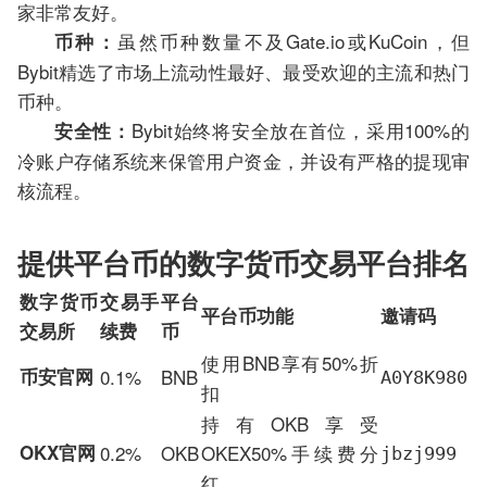
家非常友好。
虽然币种数量不及Gate.io或KuCoin，但
币种：
Bybit精选了市场上流动性最好、最受欢迎的主流和热门
币种。
Bybit始终将安全放在首位，采用100%的
安全性：
冷账户存储系统来保管用户资金，并设有严格的提现审
核流程。
提供平台币的数字货币交易平台排名
数字货币
交易手
平台
平台币功能
邀请码
交易所
续费
币
使用BNB享有50%折
币安官网
0.1%
BNB
A0Y8K980
扣
持有OKB享受
OKX官网
0.2%
OKB
OKEX50%手续费分
jbzj999
红