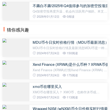
告，Bluwhale 原生代币BLUAI 将
不薅白不薅!2025年Q4值得参与的加密空投项
Q4加密空投再度升温，机会向活跃用户倾斜。本文梳
理Rainbow、Monad、Base等热门项目，解析参与路
2026年01月12日
0阅读
径、积分机制与空投策略，助你抢占新一轮代币奖励
先机。 随着市场风向转向机构参
猜你感兴趣
MDU币今日实时价格行情（MDU币最新消息）
MDU币今日实时价格行情及最新消息MDU币是一种基
于区块链技术的加密货币，是全球首个专注于医疗行
2024年07月24日
150阅读
业的数字货币。MDU币的目标是通过区块链技术改善
医疗行业的效率，并为患者和医
Xend Finance (XRWA)是什么币种？XRWA
Xend Finance (XRWA)行情Xend Finance (XRWA) 最
新的价格是 $0.418，24 小时的交易量是$6,992,745.
2024年07月24日
175阅读
XRWA的价格在过去 24 小时内上涨了12.97%。Xend
Finance的流通量为：1.45亿
xmo币在哪里买入
XMO币在哪里买入？ XMO币，也称作沐币或
Martkist，在区块链世界中拥有不俗的地位。它是由
2024年07月24日
113阅读
比特币衍生而来的一种加密数字货币。与比特币相
比，XMO币的交易速度更快、更加匿名化，交易
Wrapped NXM (wNXM)币今日价格实时行情最