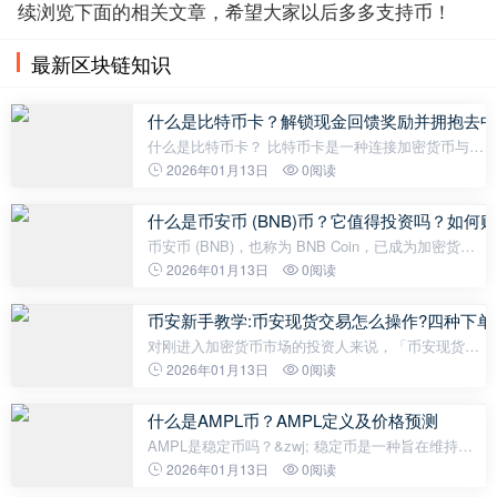
续浏览下面的相关文章，希望大家以后多多支持币！
最新区块链知识
什么是比特币卡？解锁现金回馈奖励并拥抱去中
什么是比特币卡？ 比特币卡是一种连接加密货币与传
统金融系统的金融工具。它让用户能够在日常购物中
2026年01月13日
0阅读
使用，同时赚取以比特币（全球领先的加密货币）形
式的奖励。这些卡旨在让加密货
什么是币安币 (BNB)币？它值得投资吗？如何
币安币 (BNB)，也称为 BNB Coin，已成为加密货币
生态系统中的关键参与者，为全球最大的加密货币交
2026年01月13日
0阅读
易所币安提供支持。其丰富的功能和日益增长的普及
度使其成为市值最高的加密货币
币安新手教学:币安现货交易怎么操作?四种下单
对刚进入加密货币市场的投资人来说，「币安现货交
易」是最基础、也是最常使用的操作功能。 但打开币
2026年01月13日
0阅读
安的交易画面后，往往会看到三种不同介面（基础
版、标准版、专业版），再加上「限
什么是AMPL币？AMPL定义及价格预测
AMPL是稳定币吗？&zwj; 稳定币是一种旨在维持特
定价格的加密资产。通常，这意味着与美元或其他法
2026年01月13日
0阅读
定货币保持平价，但也可以指旨在维持更普遍稳定性