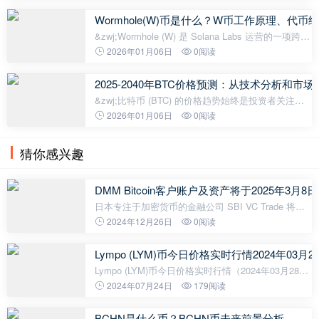
区驱动型代币的投资者和交易者。 随着这个受中国龙
启发的迷因币知名度不断
Wormhole(W)币是什么？W币工作原理、代
&zwj;Wormhole (W) 是 Solana Labs 运营的一项跨链
服务，目前已在三家交易所同时上线。跨链是指将不
2026年01月06日
0阅读
同区块链主网上发行的代币进行兑换的服务。简单来
说，它将 Solana 区块链的
2025-2040年BTC价格预测：从技术分析和
&zwj;比特币 (BTC) 的价格趋势始终是投资者关注的
焦点。本文将分析最新的市场趋势，例如 MACD 指
2026年01月06日
0阅读
标和 ETF 批准，并提供详细的专家建议，涵盖 2025
年至 2040 年的长期价格预测。
猜你感兴趣
DMM Bitcoin客户账户及资产将于2025年3月8日迁移
日本专注于加密货币的金融公司 SBI VC Trade 将接
收遭到黑客攻击的加密货币交易所 DMM Bitcoin 的资
2024年12月26日
0阅读
产，该交易所的客户账户预计将在明年 3 月准备就
绪。 SBI 在公告中表示，已
Lympo (LYM)币今日价格实时行情2024年03月2
Lympo (LYM)币今日价格实时行情（2024年03月28
日） 根据最新数据显示，Lympo (LYM)币于2024年03
2024年07月24日
179阅读
月28日的最新价格为0.004801美元，约等于人民币
0.0347元。以下是今日价格的详细信息：2
BCHN是什么币？BCHN币未来前景分析