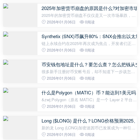
中心化加密货币钱包，支持全球
2025年加密货币崩盘的原因是什么?对加密市场
2025年的加密货币崩盘不仅仅是又一次市场暴跌，更
是一场金融冲击波，一天之内抹去了超过200亿美元
2026年01月06日
0阅读
的市值，并清算了160万个杠杆仓位。导火索是什
么？特朗 普对中国进口商品征收100%
Synthetix (SNX)币飙升80%：SNX会推出以太
链上永续合约在2025年再次成为焦点，开发者们正在
寻求一种具有类似CLOB执行方式的主网结算设计。
2026年01月06日
0阅读
Synthetix (SNX)正在为那一刻做准备：链下订单匹
配、在以太坊上进行链上结算，并
币安钱包地址是什么？要怎么查？怎么把钱从交
很多新手注册好币安帐号后，却不知道下一步该怎么
做才能开始买币。 想在币安上买卖加密货币，第一步
2026年01月06日
0阅读
就是先把资金转进币安，也就是所谓的「入金」。 其
中最常见的方式是「链上储值
什么是Polygon（MATIC）币？能达到1美元吗？M
&zwj;Polygon（原名 MATIC）是一个 Layer 2 平台，
旨在扩展以太坊区块链的功能并增强其性能。您对
2026年01月06日
0阅读
Polygon 的价格预测感兴趣吗？大多数人的答案是肯
定的。因此，闲话少叙，本文将探讨 Po
Long ($LONG) 是什么？LONG价格预测2025、20
新的龙 Long (LONG)加密迷因币已发展成为一种引人
注目的加密资产，吸引了那些欣赏具有文化共鸣的社
2026年01月06日
0阅读