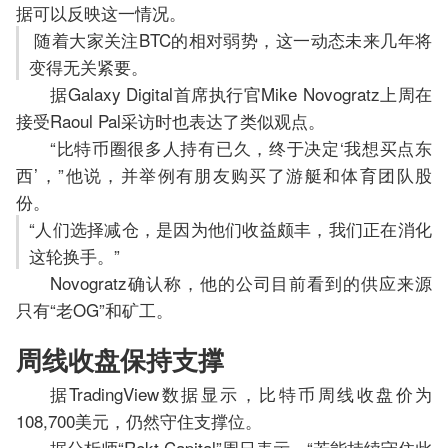
据可以反映这一情况。
随着大家关注BTC的相对弱势，这一动态未来几年将
变得无关紧要。
据Galaxy Digital首席执行官Mike Novogratz上周在
接受Raoul Pal采访时也表达了类似观点。
“比特币圈很多人持有已久，终于决定‘我想买点东
西’，”他说，并举例有朋友购买了游艇和体育团队股
份。
“人们选择减仓，是因为他们收益颇丰，我们正在消化
这轮换手。”
Novogratz确认称，他的公司目前看到的供应来源
只有“老OG”和矿工。
周线收盘保持支撑
据TradingView数据显示，比特币周线收盘价为
108,700美元，仍然守住支撑位。
据分析师“Rekt Capital”周日表示，“若能持续守住此