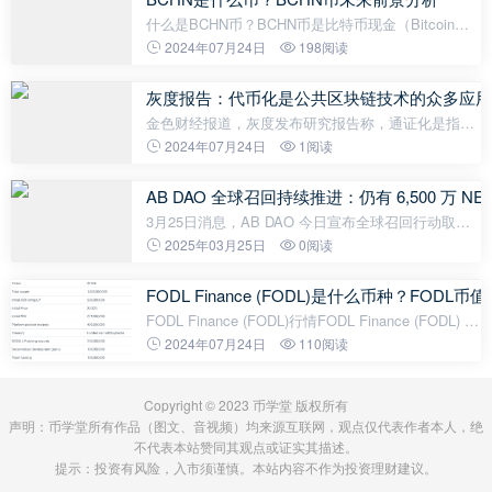
什么是BCHN币？BCHN币是比特币现金（Bitcoin
Cash）网络中的一种币种，它的全称是比特币现金节
2024年07月24日
198阅读
点（Bitcoin Cash Node）。BCHN币是比特币现金的
一个分支，旨在提供更快速、更便宜的交易体
灰度报告：代币化是公共区块链技术的众多应用
金色财经报道，灰度发布研究报告称，通证化是指在
区块链基础设施上登记资产所有权。以代币化的形
2024年07月24日
1阅读
式，资产可以从区块链的功能中受益，包括更有效的
结算以及与智能合约交互的能力。
AB DAO 全球召回持续推进：仍有 6,500 万 NEW
3月25日消息，AB DAO 今日宣布全球召回行动取得
阶段性成果：目前已有 28 位 BEP2 NEW（NEW-
2025年03月25日
0阅读
09E）持币用户完成跨链，并成功将 7,253,997 枚
NEW-09E 兑换为 AB 主网资产，正式加入 AB 区
FODL Finance (FODL)是什么币种？FODL
FODL Finance (FODL)行情FODL Finance (FODL) 最
新的价格是 $0.001241，24 小时的交易量是$26,855.
2024年07月24日
110阅读
FODL的价格在过去 24 小时内下跌了-3.65%。FODL
Finance的流通量为：2.03亿
Copyright © 2023 币学堂 版权所有
声明：币学堂所有作品（图文、音视频）均来源互联网，观点仅代表作者本人，绝
不代表本站赞同其观点或证实其描述。
提示：投资有风险，入市须谨慎。本站内容不作为投资理财建议。