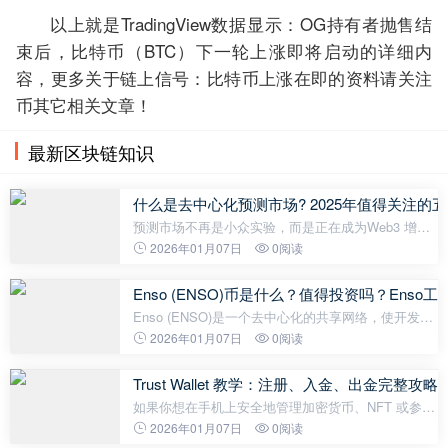
以上就是TradingView数据显示：OG持有者抛售结
束后，比特币（BTC）下一轮上涨即将启动的详细内
容，更多关于链上信号：比特币上涨在即的资料请关注
币其它相关文章！
最新区块链知识
什么是去中心化预测市场? 2025年值得关注的五
预测市场不再是小众实验，而是正在成为Web3 增长
最快的领域之一。截至2025 年10 月，链上预测市场
2026年01月07日
0阅读
总交易量已超过26 亿美元，年增长超过180%，这得
益于美国大选、加密货币ETF批准以
Enso (ENSO)币是什么？值得投资吗？Ens
Enso (ENSO)是一个去中心化的共享网络，使开发者
能够为跨不同区块链、rollup 和应用链的智能合约生
2026年01月07日
0阅读
成可执行字节码。Enso 是基于 Tendermint 设计的
Layer-1区块链，它映射了所有
Trust Wallet 教学：注册、入金、出金完整攻略
如果你想在手机上安全地管理加密货币、NFT 或参与
DeFi，那么 Trust Wallet（信任钱包） 是你最该认识
2026年01月07日
0阅读
的第一个工具。 它是由 币安Binance 官方推出的去