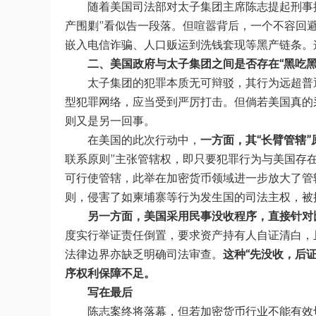
随着美国司法部对太子集团主席陈志提起刑事
产围剿”看似告一段落。但喧嚣背后，一个不容回
嵌入
电信诈骗、人口贩运到洗钱套现等
黑产链条。
二、美国政府与太子集团之间是否存在“黑吃黑
太子集团的犯罪本质无可辩驳，其行为远超普通
型犯罪网络，应当受到严厉打击。但倘若美国真的
则又是另一回事。
在美国的此次行动中，
一方面，其“长臂管辖
联系原则”主张管辖权，即只要犯罪行为与美国存
可行使管辖，此举在加密货币领域进一步放大了管
则，侵害了如柬埔寨等行为发生国的司法主权，被
另一方面，美国采用民事没收程序，直接针对
度实行举证责任倒置，要求资产持有人自证清白，
法律边界亦缺乏明确司法审查。
这种“先没收，后
序权利保障不足。
写在最后
陈志案终将落幕，但若加密货币行业不能有效