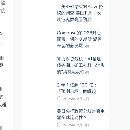
密黑
丨美SEC结束对Aave协
深度
议的调查 美国11月非农
就业人数高于预期
2025年12月17日
Coinbase的2026野心 :
合
涵盖一切的交易所 涵盖
，
一切的分发层
2025年12月19日
低
算力次贷危机：AI基建
债务潮、矿工杠杆与消失
即
的“清算流动性”
2025年12月19日
2 年 1 亿到 130 亿：
制
「预测市场」的崛起
的
2025年12月17日
人程
美日央行政策分歧是否重
塑全球流动性？
2025年12月19日
而