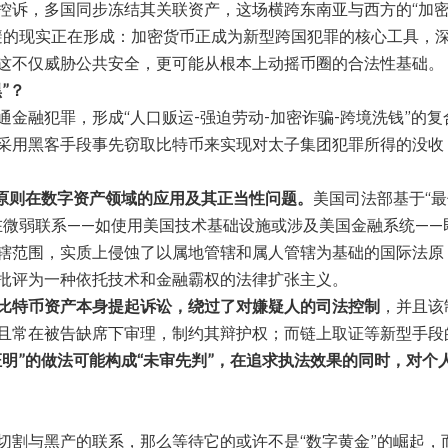
控诉，多国同步冻结其关联资产，这场横跨东南亚与西方的“加
避的现实正在形成：加密货币正成为新型跨国犯罪的核心工具，
这不仅威胁公共安全，更可能从根本上动摇币圈的合法性基础。
”？
金融犯罪，形成“人口贩运-强迫劳动-加密诈骗-跨境洗钱”的复
采用黑客手段事先窃取比特币来实现对太子集团犯罪所得的没收
”原则在数字资产领域的应用及其正当性问题。
美国司法部基于“最
在微弱联系——如使用美国技术基础设施或涉及美国金融系统——
辖范围，实质上侵蚀了以属地管辖和属人管辖为基础的国际法原
批评为一种依托技术和金融霸权的法律扩张主义。
比特币资产本身提起诉讼，绕过了对嫌疑人的司法控制
，并且该
且常在被告缺席下审理，制约其辩护权；而链上取证等新型手段
证明”的做法可能构成“未审先判”，在追求执法效果的同时，对个
切割与黑产的联系，那么等待它的或许不是“数字黄金”的崛起，