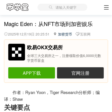
请输入关键字
Magic Eden：从NFT市场到加密娱乐
2025年12月19日 20:25:51
加密货币
互联网
欧易OKX交易所
全球三大交易所之一，注册领取价值6,0000元数
字货币盲盒
APP下载
官网注册
作者：Ryan Yoon，Tiger Research分析师；编
译：Shaw
关键要点