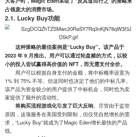
大客户时，Magic Eden采取了“反其道而行之”的策略来
占领庞大的消费市场。
2.1. Lucky Buy功能
这种策略的最佳案例是“Lucky Buy”。该产品于
2023 年 9 月推出。用户可以通过轮盘赌的方式，以较
小的投入尝试赢得高价值的 NFT，而无需支付全价。
用户可以根据自身支付的金额，将中标概率设置为
1% 到 75% 不等。但这同时也决定了他们的中标几率。
该产品为资金较少的用户提供了中标机会，同时也为卖
家提供了额外的流动性。
。尽管由于监管
将购买流程游戏化引发了巨大反响
原因，这项服务在美国受到限制，但仅凭自然增长的需
求，“Lucky Buy”就成为了Magic Eden增长最快的产品
线。