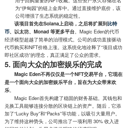
用于回购重要的NFT收藏。这些资产永久存储在名
为“伊甸园”的链上金库中。通过直接维护底价，该
公司增强了生态系统的稳定性。
该项目首先在Solana上启动，之后将扩展到
比特
。Magic Eden的代币
币
、以太坊、Monad 等更多平台
经济模型超越了简单的治理模式。公司的成功直接驱动
代币购买和NFT价格上涨。这系统化地诠释了“项目成功
即社区成功”的理念，真正满足了公众的需求。
5. 面向大众的加密娱乐的完成
Magic Eden不再仅仅是一个NFT交易平台，它现在
是一个面向大众的加密娱乐平台，旨在为大众带来欢
。
乐
Magic Eden首先构建了稳固的财务基础。其钱包和
兑换工具能够连接分散的区块链上的资产。随后，它添
加了“Lucky Buy”和“Packs”等功能，以吸引大量用户。
为了维持这种势头，公司推出了一项利用 30% 收入进