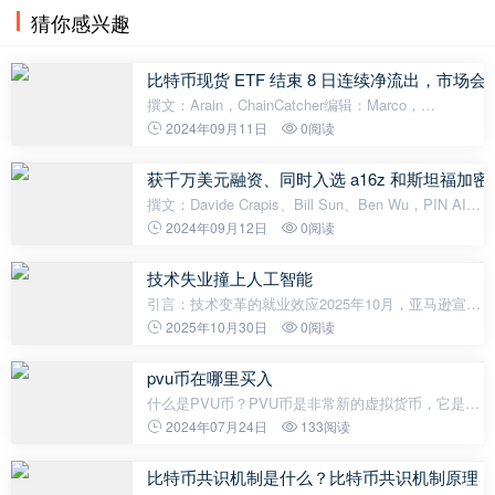
链生态。JPM Coin区别于稳定
猜你感兴趣
比特币现货 ETF 结束 8 日连续净流出，市场
撰文：Arain，ChainCatcher编辑：Marco，
ChainCatcher 8 月 27 日至 9 月 7 日，比特币持续下
2024年09月11日
0阅读
跌，跌破 6 万美元，引发市场恐慌情绪。根据
Coingecko 数据，比特币由 8 月 26 日约 64265 美
获千万美元融资、同时入选 a16z 和斯坦福加密加速
撰文：Davide Crapis、Bill Sun、Ben Wu，PIN AI
的联合创始人编译：Scof，ChainCatcher AI 基础设
2024年09月12日
0阅读
施公司 PIN AI 今日宣布完成 1000 万美元 pre-seed
轮融资，a16z CSX、Hack VC、Blo
技术失业撞上人工智能
引言：技术变革的就业效应2025年10月，亚马逊宣布
裁减1.4万个企业岗位，这一决策标志着人工智能技术
2025年10月30日
0阅读
开始对白领就业产生实质性影响。公司声明指出，此
次组织架构调整旨在优化运营效
pvu币在哪里买入
什么是PVU币？PVU币是非常新的虚拟货币，它是由
Plant vs Undead游戏的开发人员创建的，目前该游戏
2024年07月24日
133阅读
已经成为人气爆棚的游戏。PVU币可以用来购买虚拟
土地、种植、收获、贩卖作物，以及
比特币共识机制是什么？比特币共识机制原理