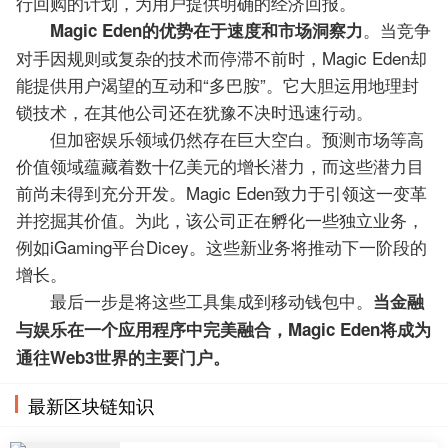
行回购的计划，为用户提供明确的经济回报。
。当竞争
Magic Eden的优势在于速度和市场洞察力
对手因规则或复杂的技术而停滞不前时，Magic Eden却
能提供用户渴望的互动和“多巴胺”。它大胆运用地理封
锁技术，在其他公司还在犹豫不决时迅速行动。
但加密娱乐领域仍然存在巨大空白。预测市场等高
价值领域蕴藏着数十亿美元的增长潜力，而这些潜力目
前尚未得到充分开发。Magic Eden致力于引领这一变革
并挖掘其价值。为此，该公司正在孵化一些独立业务，
例如iGaming平台Dicey。这些新业务将推动下一阶段的
增长。
最后一步是将这些工具集成到移动钱包中。
当金融
与娱乐在一个应用程序中完美融合，Magic Eden将成为
通往Web3世界的主要门户。
最新区块链知识