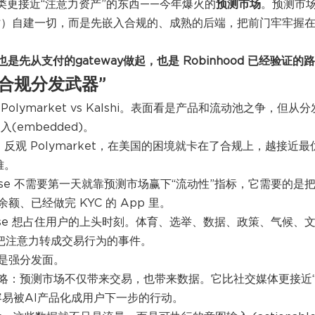
一类更接近“注意力资产”的东西——今年爆火的
预测市场
。
预测市
（暂时）自建一切，而是先嵌入合规的、成熟的后端，把前门牢牢握
yen也是先从支付的gateway做起，也是 Robinhood 已经验证的
“合规分发武器”
ymarket vs Kalshi。表面看是产品和流动池之争，但从分
(embedded)。
市场。反观 Polymarket，在美国的困境就卡在了合规上，越接近最
难。
nbase 不需要第一天就靠预测市场赢下“流动性”指标，它需要的是
、已经做完 KYC 的 App 里。
nbase 想占住用户的上头时刻。体育、选举、数据、政策、气候、
把注意力转成交易行为的事件。
是强分发面。
略：预测市场不仅带来交易，也带来数据。它比社交媒体更接近
易被AI产品化成用户下一步的行动。