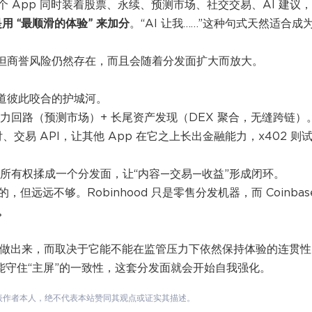
 App 同时装着股票、永续、预测市场、社交交易、AI 建议，
用 “最顺滑的体验” 来加分
。“AI 让我……”这种句式天然适合成
险，但商誉风险仍然存在，而且会随着分发面扩大而放大。
三道彼此咬合的护城河。
意力回路（预测市场）+ 长尾资产发现（DEX 聚合，无缝跨链
）
交易 API，让其他 App 在它之上长出金融能力，x402 则
流、所有权揉成一个分发面，让“内容—交易—收益”形成闭环。
的，但远远不够。Robinhood 只是零售分发机器，而 Coinbas
。
把功能做出来，而取决于它能不能在监管压力下依然保持体验的连贯性
它能守住“主屏”的一致性，这套分发面就会开始自我强化。
表作者本人，绝不代表本站赞同其观点或证实其描述。