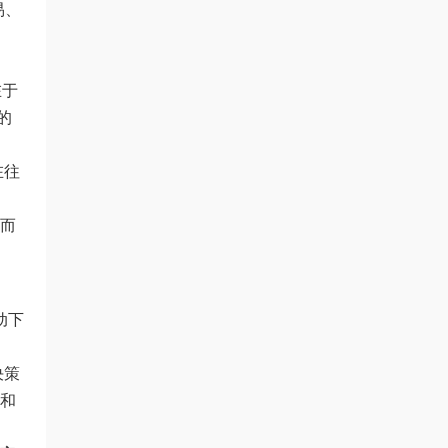
易、
在于
的
在往
，而
动下
决策
员和