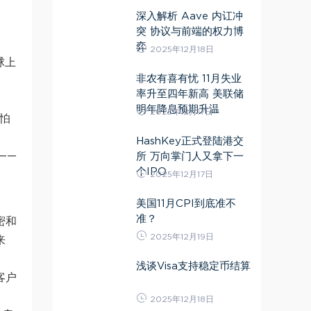
深入解析 Aave 内讧冲
突 协议与前端的权力博
弈
2025年12月18日
球上
非农有喜有忧 11月失业
率升至四年新高 美联储
明年降息预期升温
2025年12月17日
怕
HashKey正式登陆港交
——
所 万向掌门人又拿下一
个IPO
2025年12月17日
美国11月CPI到底准不
准？
密和
2025年12月19日
来
浅谈Visa支持稳定币结算
客户
2025年12月18日