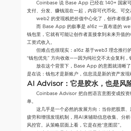
Coinbase 说 Base App 已经在 140+ 
支付、分发、赚钱混在一起，内容可代币化、可交
web2 的变现栈把价值中心化了，创作者很
而 Base App 的叙事是 a16z 一直布
钱包里，它就有可能让创作者直接拿到未来升值的
工资式收入。
但难点也很现实：a16z 基于web3 理念推行的 
“钱包优先” 方向收敛——因为纯社交不太会复利
放在这个背景下，Base App 的意图就清晰了：Co
是在说：钱包才是新账户，信息流是新的资产发现
AI Advisor：它是胶水，也是
Coinbase Advisor 把自然语言意
单。
这几乎是一个必然的发展方向：当你把股票、
疲劳和增强发现机制，用AI来辅助信息收集、分析
风控官。
从策略层面上看，它是在抢“意图层”。