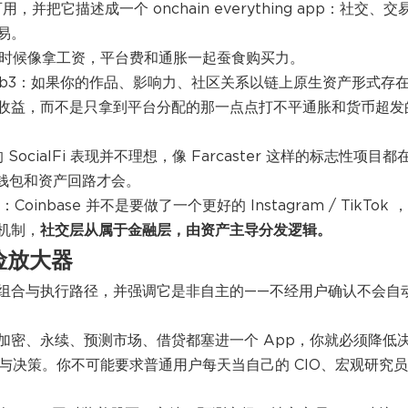
国家可用，并把它描述成一个 onchain everything app：社交、交
易。
多时候像拿工资，平台费和通胀一起蚕食购买力。
道的 web3：如果你的作品、影响力、社区关系以链上原生资产形式存
收益，而不是只拿到平台分配的那一点点打不平通胀和货币超发
SocialFi 表现并不理想，像 Farcaster 这样的标志性项目都
，钱包和资产回路才会。
inbase 并不是要做了一个更好的 Instagram / TikTok 
机制，
社交层从属于金融层，由资产主导分发逻辑
。
风险放大器
图变成投资组合与执行路径，并强调它是非自主的——不经用户确认不会自
加密、永续、预测市场、借贷都塞进一个 App，你就必须降低
与决策。你不可能要求普通用户每天当自己的 CIO、宏观研究