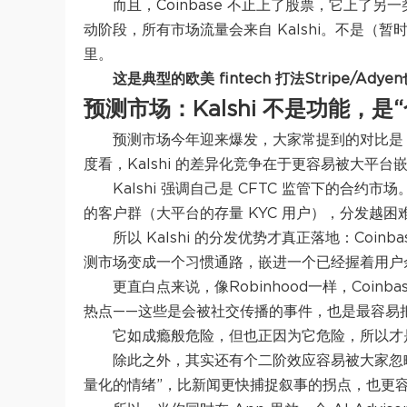
而且，Coinbase 不止上了股票，它上了另
动阶段，所有市场流量会来自 Kalshi。不是
里。
这是典型的欧美 fintech 打法
Stripe/Ad
预测市场：Kalshi 不是功能，是
预测市场今年迎来爆发，大家常提到的对比是 Pol
度看，Kalshi 的差异化竞争在于更容易被大平台嵌入
Kalshi 强调自己是 CFTC 监管下的合约
的客户群（大平台的存量 KYC 用户），分发越困
所以 Kalshi 的分发优势才真正落地：Coi
测市场变成一个习惯通路，嵌进一个已经握着用户余额
更直白点来说，像Robinhood一样，Coi
热点——这些是会被社交传播的事件，也是最容易
它如成瘾般危险，但也正因为它危险，所以才
除此之外，其实还有个二阶效应容易被大家忽
量化的情绪”，比新闻更快捕捉叙事的拐点，也更容