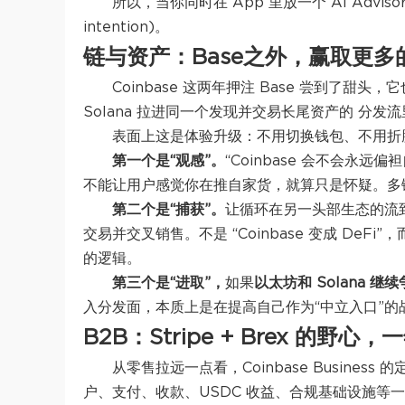
所以，
当你同时在 App 里放一个 AI Advi
intention)。
链与资产：Base之外，赢取更多
Coinbase 这两年押注 Base 尝到了
Solana 拉进同一个发现并交易长尾资产的
分发流
表面上这是体验升级：不用切换钱包、不用折
第一个是“观感”
。
“Coinbase 会不会永远偏
不能让用户感觉你在推自家货，就算只是怀疑。多
第二个是“捕获”。
让循环在另一头部生态的
流
交易并交叉销售。不是 “Coinbase 变成 DeFi”
的逻辑。
第三个是“进取”
，
如果
以太坊和 Solana 
入分发面，本质上是在提高自己作为“中立入口”的
B2B：Stripe + Brex 的野
从零售拉远一点看，Coinbase Busine
户、支付、收款、USDC 收益、合规基础设施等