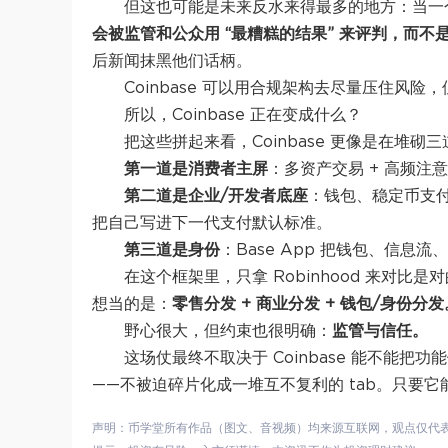
但这也可能是未来反水来得最多的地方：当一个
会被监管和公众用 “最糟糕的结果” 来评判，而不是
后新闻抹黑他们话柄。
Coinbase 可以用合规架构去尽量压住风
所以，Coinbase 正在变成什么？
把这些拼起来看，Coinbase 更像是在堆砌
第一道是消费者主屏
：多资产交易 + 高频注
第二道是企业/开发者底座
：钱包、稳定币支付、
把自己写进下一代支付默认标准
。
第三道是身份
：Base App 把钱包、信息
在这个框架里，只拿 Robinhood 来对比是对
想当的是：
零售分发 + 商业分发 + 钱包/身份分发
野心很大，但约束也很明确：
监管与信任。
这场仗最终不取决于 Coinbase 能不能
——不被迫碎片化成一堆互不复利的 tab。只要
声明：币学堂所有作品（图文、音视频）均来源互联网，观点仅代