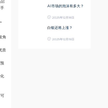
场启
AI市场的泡沫有多大？
在手
2025年12月18日
路。
白银还将上涨？
发角
2025年12月19日
优质
把预
文化
“可