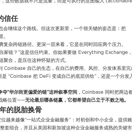
sor，这些数据就不只是流量，而是可执行的意图输入 (actionabl
的信任
甜头，它也会继续这个路线。但这次更新里，一个很关键的姿态是：把
里。
腾复杂跨链路径。更深一层来看，它是在同时回应两个压力。
袒自家链？”这是信任约束。你如果要做 Everything Exchange
链聚合，是压住这种怀疑的方式。
到 Coinbase 自己的生态，在自己的费用、风控、分发体系里完
，而是 “Coinbase 把 DeFi 变成自己的底层供给”，还是一个分发
继续争夺“华尔街更偏爱的链”这种叙事空间
，Coinbase 同时把两边
战略位置——
无论最后哪条链赢，它都希望自己立于不败之地
。
心，一年的脱胎换骨
ss 的定位越来越像“一站式企业金融服务”：对初创和中小企业，提供
一整套组合，并且从美国和新加坡这种企业金融服务成熟的关键