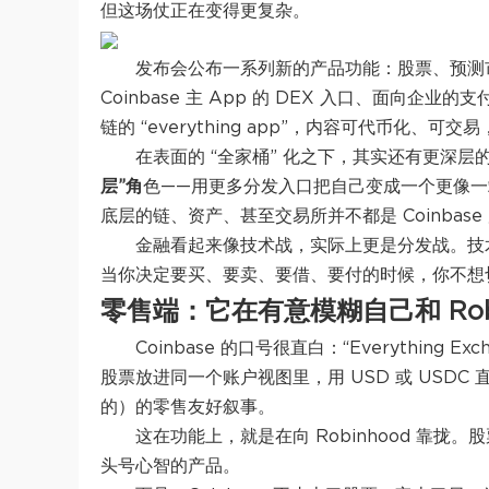
但这场仗正在变得更复杂。
发布会公布一系列新的产品功能：股票、预测市场、
Coinbase 主 App 的 DEX 入口、面向企
链的 “everything app”，内容可代币化、
在表面的 “全家桶” 化之下，其实还有更深层的
层”
角
色
——用更多分发入口把自己变成一个更像
底层的链、资产、甚至交易所并不都是 Coinbase
金融看起来像技术战，实际上更是分发战。技
当你决定要买、要卖、要借、要付的时候，你不想切
零售端：它在有意模糊自己和 Robi
Coinbase 的口号很直白：“Everythin
股票放进同一个账户视图里，用 USD 或 USDC 直
的）的零售友好叙事。
这在功能上，就是在向 Robinhood 靠
头号心智的产品。