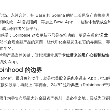
永续合约、把 Base 和 Solana 的链上长尾资产直接塞进
业的支付和收款、AI投资顾问，再加上 Base App——被整体包装成全
可交易，成为创作者的新平台。
感受：Coinbase 这次更新不只是在堆功能，更是在强化
“分发
一站式合规金融产品的东西，让代币化金融发生在它的界面里，哪
 原生的。
术和产品当然关键，但利润通常属于
卡位带来的用户心智和粘性
换 App。
nhood 的边界
g Exchange”。最具象的动作，就是把美股交易也塞进主 App，把加
接买股票，再配上 “零佣金、24/5” 这种典型（Robinhood带
拢。股票作为零售市场最大的金融资产类别，是必争之地，要成为C端