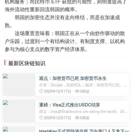
机构服务；而比特币 ETF 获批的可能性，则明显提高了
海外流动性重新回流韩国的概率。
韩国的加密生态并没有走向终结，而是在加速成
熟。
这场重置意味着：韩国正在从一个由炒作驱动的散
户乐园，过渡到一个有结构设计、有制度支撑、以机构
参与为核心支点的数字资产经济体系。
最新区块链知识
观点：加密货币已死 加密货币永生
作者：Dougie，加密KOL；编译：加密货币已死。我
并非指价格归零，也不是说区块链停止出块或稳定币
2025年12月17日
0阅读
悄然消失。我想说的是，对于像我这样过去十年大部
分时间都深耕于这个行业的人而言，有一
重磅：Visa正式推出USDC结算
撰文：0xjs@Stablecoins are eating the world。2025
年12月16日，Visa正式宣布在美国推出USDC稳定币
2025年12月17日
0阅读
结算服务。这意味着，美国发卡行和收单行合作伙伴
首次可以直接使用Circle发行
HashKey正式登陆港交所 万向掌门人又拿下一个