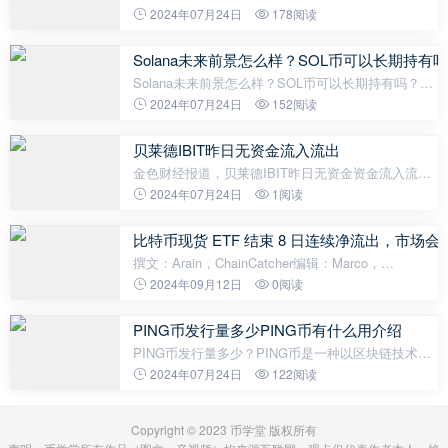
界中，Heco钱包是一个重要的工具，它可用于存储、
2024年07月24日
178阅读
发送和接收HECO区块链上的加密货币。本文将为您
提供一步步操作Heco钱包的教程
Solana未来前景怎么样？SOL币可以长期持有
Solana未来前景怎么样？SOL币可以长期持有吗？随
着区块链技术的迅速发展，数字货币已经成为了金融
2024年07月24日
152阅读
市场的一个热点话题。Solana（SOL）作为一个新兴
的公链项目，备受关注。那么，Solana的未
贝莱德IBIT昨日无资金流入流出
金色财经报道，贝莱德IBIT昨日无资金资金流入流
出，自1月11日上市以来，该基金首次没有吸引到任
2024年07月24日
1阅读
何投资者的资金，结束了连续71天的流入势头。
比特币现货 ETF 结束 8 日连续净流出，市场
撰文：Arain，ChainCatcher编辑：Marco，
ChainCatcher 8 月 27 日至 9 月 7 日，比特币持续下
2024年09月12日
0阅读
跌，跌破 6 万美元，引发市场恐慌情绪。根据
Coingecko 数据，比特币由 8 月 26 日约 64265 美
PING币发行量多少PING币有什么用介绍
PING币发行量多少？PING币是一种以区块链技术支
持的数字货币，是PING项目的核心货币。PING项目
2024年07月24日
122阅读
的目标是通过去中心化的方式建立一个基于区块链的
社交网络平台。而PING币的发行
Copyright © 2023 币学堂 版权所有