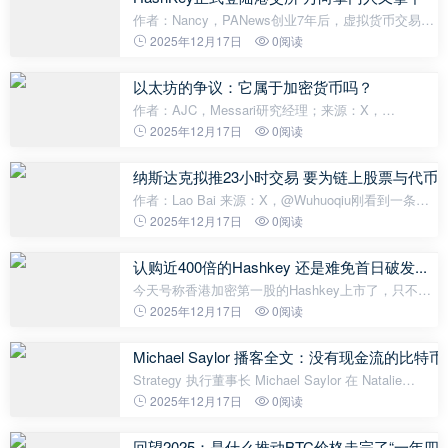
作者：Nancy，PANews创业7年后，虚拟货币交易所
HashKey一声锣响，敲开了传统资本市场的大门。12
2025年12月17日
0阅读
月17日，HashKey正式登陆港交所主板挂牌上市，从
汽车零部件起家到控股各产业多家上市公司
以太坊的争议：它属于加密货币吗？
作者：AJC，Messari研究经理；来源：X，
@AvgJoesCrypto；编译：Shaw 在所有主流加密货
2025年12月17日
0阅读
币资产中，以太坊（ETH）引发的争论最为激烈。比
特币（BTC）作为加密货币的主导地位基本无可争
纳斯达克拟推23小时交易 要为链上股票与代币
议，但以太坊的地位
作者：Lao Bai 来源：X，@Wuhuoqiu刚看到一条很
有意思的新闻：几个小时前，纳斯达克正式向SEC提
2025年12月17日
0阅读
交了文件，计划将美股交易时间延长到每天23小时，
把“夜盘”正式纳入官方交易体系嗯？你这是
认购近400倍的Hashkey 还是难免首日破发...
今天号称香港加密第一股的Hashkey上市了，只不过
目前走势有点难看：IPO号称认购395倍，发行价6.68
2025年12月17日
0阅读
港币。结果刚开盘不到半个小时就开始浇给，然后股
价跌到最低6.12港币，看盘面要不是
Michael Saylor 播客全文：没有现金流的
Strategy 执行董事长 Michael Saylor 在 Natalie
Brunell 播客采访中表示，比特币近期价格走势平淡，
2025年12月17日
0阅读
这是强势的表现，而不是弱势。市场正处于盘整阶
段，早期持有者逐步套现，而机构正
回望2025：是什么推动BTC价格走完了“一年四