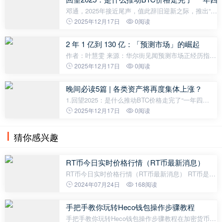
邓通，2025年接近尾声，值此辞旧迎新之际，推出“回
望2025”系列文章。复盘加密行业年内进展，也愿行业
2025年12月17日
0阅读
在新一年里凛冬散尽，星河长明。2025年，加密行情
曾一度辉煌，创下历史新高，随后回归
2 年 1 亿到 130 亿：「预测市场」的崛起
作者：叶慧雯 来源：华尔街见闻预测市场正经历指数
级扩张，迅速从边缘活动转变为数十亿美元规模的金
2025年12月17日
0阅读
融板块。受体育、政治及经济指标押注的推动，该领
域的月度交易量在过去两年内激
晚间必读5篇 | 各类资产将再度集体上涨？
1.回望2025：是什么推动BTC价格走完了“一年四
季”？2025年接近尾声，值此辞旧迎新之际，推出“回
2025年12月17日
0阅读
望2025”系列文章。复盘加密行业年内进展，也愿行业
在新一年里凛冬散尽，星河长明。202
猜你感兴趣
RT币今日实时价格行情（RT币最新消息）
RT币今日实时价格行情（RT币最新消息） RT币是一
种新兴的数字货币，由区块链技术推动发展而来。与
2024年07月24日
168阅读
传统货币相比，RT币具备了更高的安全性和匿名性，
同时拥有快速的交易速度和低廉的手
手把手教你玩转Heco钱包操作步骤教程
手把手教你玩转Heco钱包操作步骤教程在加密货币世