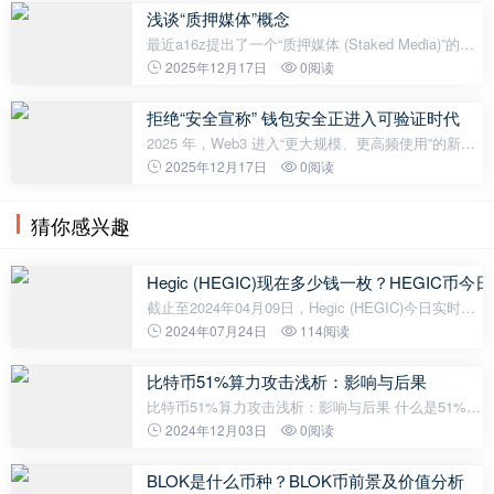
动，比特币、以太坊、Solana和瑞波币
浅谈“质押媒体”概念
最近a16z提出了一个“质押媒体 (Staked Media)”的概
念，很有意思。考虑到现在社交媒体到处都是AI账
2025年12月17日
0阅读
户，假消息看起来跟真的一样，普通用户根本没有时
间和精力去分辨是真是假。“
拒绝“安全宣称” 钱包安全正进入可验证时代
2025 年，Web3 进入“更大规模、更高频使用”的新阶
段，钱包也随之从“存币工具”加速演进为链上入口与
2025年12月17日
0阅读
交易操作系统。市场研究机构 Fortune Business
Insights 预计，加密钱包市
猜你感兴趣
Hegic (HEGIC)现在多少钱一枚？HEGIC币
截止至2024年04月09日，Hegic (HEGIC)今日实时最
新价格是0.022691美元，约等于人民币0.1641元。
2024年07月24日
114阅读
Hegic (HEGIC)24H最高价$0.0229美元，24H最低价
$0.0211美元，24H成交额$70,531美元，
比特币51%算力攻击浅析：影响与后果
比特币51%算力攻击浅析：影响与后果 什么是51%算
力攻击？ 51%算力攻击是指在区块链网络中，单一方
2024年12月03日
0阅读
或一组矿工控制了超过50%的网络算力，从而可以对
网络进行不当操控。在比特币网络中
BLOK是什么币种？BLOK币前景及价值分析