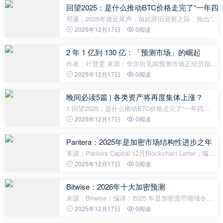
段，早期持有者逐步套现，而机构正
回望2025：是什么推动BTC价格走完了“一年四
邓通，2025年接近尾声，值此辞旧迎新之际，推出“回
望2025”系列文章。复盘加密行业年内进展，也愿行业
2025年12月17日
0阅读
在新一年里凛冬散尽，星河长明。2025年，加密行情
曾一度辉煌，创下历史新高，随后回归
2 年 1 亿到 130 亿：「预测市场」的崛起
作者：叶慧雯 来源：华尔街见闻预测市场正经历指数
级扩张，迅速从边缘活动转变为数十亿美元规模的金
2025年12月17日
0阅读
融板块。受体育、政治及经济指标押注的推动，该领
域的月度交易量在过去两年内激
晚间必读5篇 | 各类资产将再度集体上涨？
1.回望2025：是什么推动BTC价格走完了“一年四
季”？2025年接近尾声，值此辞旧迎新之际，推出“回
2025年12月17日
0阅读
望2025”系列文章。复盘加密行业年内进展，也愿行业
在新一年里凛冬散尽，星河长明。202
Pantera：2025年是加密市场结构性进步之年
来源：Pantera Capital 12月Blockchain Letter；编
译：结构性进步之年作者：Erik Lowe，Pantera
2025年12月17日
0阅读
Capital内容主管考虑到人们对2025年的期待——终于
迎来一个支持加密货币的政府、Gary
Bitwise：2026年十大加密预测
来源：Bitwise；编译：2025 年是加密货币领域令人
难忘的一年 —— 既有高光时刻，也有低谷时期。积
2025年12月17日
0阅读
极方面：受旺盛的机构需求和一系列利好监管进展推