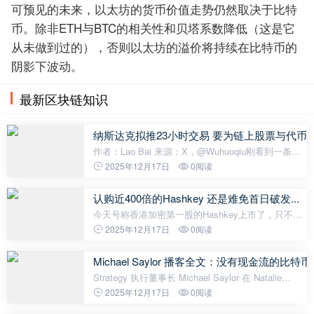
可预见的未来，以太坊的货币价值走势仍然取决于比特
币。除非ETH与BTC的相关性和贝塔系数降低（这是它
从未做到过的），否则以太坊的溢价将持续在比特币的
阴影下波动。
最新区块链知识
纳斯达克拟推23小时交易 要为链上股票与代币
作者：Lao Bai 来源：X，@Wuhuoqiu刚看到一条很
有意思的新闻：几个小时前，纳斯达克正式向SEC提
2025年12月17日
0阅读
交了文件，计划将美股交易时间延长到每天23小时，
把“夜盘”正式纳入官方交易体系嗯？你这是
认购近400倍的Hashkey 还是难免首日破发...
今天号称香港加密第一股的Hashkey上市了，只不过
目前走势有点难看：IPO号称认购395倍，发行价6.68
2025年12月17日
0阅读
港币。结果刚开盘不到半个小时就开始浇给，然后股
价跌到最低6.12港币，看盘面要不是
Michael Saylor 播客全文：没有现金流的
Strategy 执行董事长 Michael Saylor 在 Natalie
Brunell 播客采访中表示，比特币近期价格走势平淡，
2025年12月17日
0阅读
这是强势的表现，而不是弱势。市场正处于盘整阶