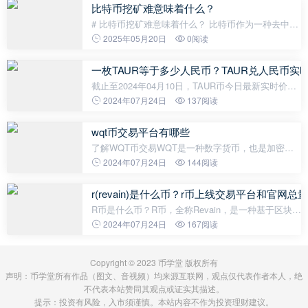
引领市场，因为它是未来为减轻中
比特币挖矿难意味着什么？
# 比特币挖矿难意味着什么？ 比特币作为一种去中心
化的加密货币，其背后运作的基础是区块链技术。而
2025年05月20日
0阅读
在区块链网络中，挖矿是最核心的过程之一。很多人
可能都听说过“挖矿难度”这
一枚TAUR等于多少人民币？TAUR兑人民币实
截止至2024年04月10日，TAUR币今日最新实时价格
是0.00174005美元，一枚TAUR约合人民币0.01258
2024年07月24日
137阅读
元。 最近24小时最高价是0.00210818美元，最低价
是0.00150015美元，波幅为40.53%，换手率
wqt币交易平台有哪些
了解WQT币交易WQT是一种数字货币，也是加密货
币的一种。因此，有许多交易平台可以交易WQT币，
2024年07月24日
144阅读
它们提供了WQT币交易的环境和条件。通常，交易平
台可以帮助您购买和卖出WQT币，以及跟踪W
r(revain)是什么币？r币上线交易平台和官网总
R币是什么币？R币，全称Revain，是一种基于区块链
技术的数字货币。它旨在为全球用户提供高效、安
2024年07月24日
167阅读
全、追踪和透明的产品和服务回顾平台。用户可以在
R币上发布真实反馈，获得足够可靠
Copyright © 2023 币学堂 版权所有
声明：币学堂所有作品（图文、音视频）均来源互联网，观点仅代表作者本人，绝
不代表本站赞同其观点或证实其描述。
提示：投资有风险，入市须谨慎。本站内容不作为投资理财建议。