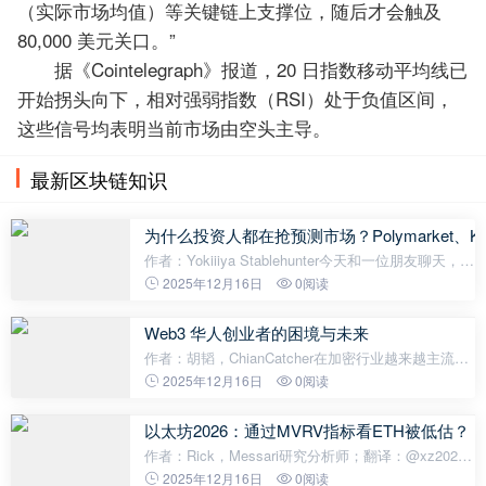
（实际市场均值）等关键链上支撑位，随后才会触及
80,000 美元关口。”
据《Cointelegraph》报道，20 日指数移动平均线已
开始拐头向下，相对强弱指数（RSI）处于负值区间，
这些信号均表明当前市场由空头主导。
最新区块链知识
为什么投资人都在抢预测市场？Polymarket、Kals
作者：Yokiiiya Stablehunter今天和一位朋友聊天，他
抛出了一个很有意思的问题：“如果 Crypto × Fintech
2025年12月16日
0阅读
在未来 10 年真的创造了增益，那 biggest winners 会
是谁？换句话说，这个领
Web3 华人创业者的困境与未来
作者：胡韬，ChianCatcher在加密行业越来越主流化
之际，华人创业者离舞台中央却似乎越来越远了。曾
2025年12月16日
0阅读
几何时，华人创立的项目已经占据行业的半壁江山，
包括币安、OKX、Bybit、Bitget、Ga
以太坊2026：通过MVRV指标看ETH被低估？
作者：Rick，Messari研究分析师；翻译：@xz2026
年即将到来，此时的以太坊价格与基本面的关系比自
2025年12月16日
0阅读