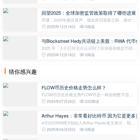
击你，最终你将赢得胜利。」这句话常被认为是圣雄
甘地说的，但这位印度独立运动领袖从未说
回望2025：全球加密监管政策取得了哪些进展
邓通，2025年接近尾声，值此辞旧迎新之际，推出“回
望2025”系列文章。复盘加密行业年内进展，也愿行业
2025年12月16日
0阅读
在新一年里凛冬散尽，星河长明。2025年，全球加密
监管格局迎来全新变化，各地的监管
与Blockstreet Hedy共话链上美股：RW
2025 年，人们已经充分认识到了区块链和稳定币的变
革潜力，及其在货币领域的潜在力量。可以说，我们
2025年12月16日
0阅读
已经拥有一张代币化的蓝图，可据此让资产在全球范
围内实现无需许可的访问，并支持
猜你感兴趣
FLOW币历史价格走势怎么样？
FLOW币历史价格走势FLOW币是一种加密数字货
币，作为区块链平台Flow的本地货币，它在过去的一
2024年07月24日
222阅读
段时间内经历了各种价格波动。以下是FLOW币的历
史价格走势。发布初期价格波动FLOW币
Arthur Hayes：非常看好比特币 因为它是
4月23日BitMEX创始人Arthur Hayes发文表示，我非
常看好比特币，在比特币价格从11万美元跌至7.45万
2025年04月23日
0阅读
美元的低迷时期，买入了大量比特币。比特币将继续