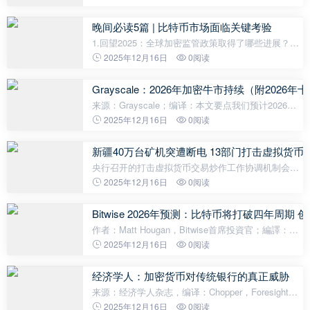
NFT狂热期以来的任何时候都更为清晰。截至2025年
12月16日，以太坊价格跌破3000美元。通
晚间必读5篇 | 比特币市场面临关键考验
1.回望2025：全球加密监管政策取得了哪些进展？
2025年接近尾声，值此辞旧迎新之际，推出“回望
2025年12月16日
0阅读
2025”系列文章。复盘加密行业年内进展，也愿行业在
新一年里凛冬散尽，星河长明。2025年，全
Grayscale：2026年加密牛市持续（附202
来源：Grayscale；编译：本文要点我们预计2026年
将加速数字资产投资领域的结构性转变，而这一转变
2025年12月16日
0阅读
主要受两大主题的支撑：对另类价值储存手段的宏观
需求以及监管透明度的提高。这些趋
新疆40万台矿机突遭断电 13部门打击虚拟货币
央行召开的打击虚拟货币交易炒作工作协调机制会
议，为半个月后新疆矿场的大规模清退拉开了序幕。
2025年12月16日
0阅读
一夜之间，新疆这片曾经被矿工视为电力天堂的土地
陷入沉寂。在12月14日至15日期
Bitwise 2026年预测：比特币将打破四年周期
作者：Matt Hougan，Bitwise首席投資官；編譯：
Bitwise将于明日发布年度“十大预测”报告，对2026年
2025年12月16日
0阅读
的发展趋势做出我们的最佳预测。我不会透露全部内
容——其中包含一些有趣且令人惊
经济学人：加密货币对传统银行的真正威胁
来源：经济学人杂志，编译：Chopper，Foresight
News起初他们无视你，接着他们嘲笑你，然后他们攻
2025年12月16日
0阅读