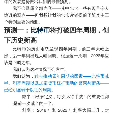
年的发展趋势做出我们的最佳预测。
我不会透露全部内容——其中包含一些有趣且令人
惊讶的观点——但我想让我的忠实读者提前了解其中三
个特别重要的预测。
预测一：
比特币
将打破四年周期，创
下历史新高
比特币的历史走势呈现四年周期，前三年大幅上
涨，后一年则出现大幅回调。根据这一周期，2026年应
该是回调之年。
我们认为这种情况不会发生。
我们认为，
过去推动四年周期的因素——比特币减
半、利率周期以及加密货币杠杆驱动的繁荣与萧条——
已经明显弱于以往的周期
。
减半：根据定义，每次比特币减半的重要性都
是前一次减半的一半。
利率： 2018 年和 2022 年利率大幅上升，对