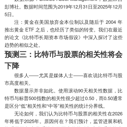
彭博社。数据时间范围为2019年12月31日至2025年12月
5日。
注：黄金在美国放弃金本位制以及随后于 2004 年
推出黄金 ETF 之后，也经历了类似的转变。我们在最近
的论文《比特币长期资本市场假设》中深入探讨了这些
趋势的相似之处。
预测三：比特币与股票的相关性将会
下降
很多人——尤其是媒体人士——喜欢说比特币与股
市高度相关。
数据显示并非如此。使用滚动90天相关性数据，比
特币与标普500指数的相关性很少超过0.50，而0.50通常
是区分“低”相关性和“中等”相关性的统计分界线。
无论如何，我们认为比特币与股票的相关性在2026
年将低于2025年。原因何在？我们预计，监管进展和机