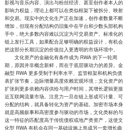
影视与音乐内容、演出与粉丝经济、甚至创作者本人的
影响力权益，理论上都可以在类似框架下被拆分、映射
和交易。现实中的文化生产正在加速，创作者数量不断
增加，但现有分配结构仍旧集中在平台和少数头部机构
手中，绝大多数内容难以沉淀为可交易资产。标准化的
链上发行工具，如果配合足够明确的权益设计，有机会
把这部分长期沉淀的价值拉入更透明的市场环境中。
文化资产的金融化有条件成为 RWA 的下一轮周
期，原因并非概念新鲜，而在于底层驱动力的差异。金
融型 RWA 更多受制于利率水平、监管框架和机构负债
表扩张节奏，边际增量高度依赖宏观环境；文化资产的
扩张则更多依赖内容供给与用户时间，其增长逻辑更接
近互联网流量市场。注意力一旦在链上形成可计量、可
分配的结构，就具备转化为资产的基础。加密市场本身
就是高频叙事和高密度参与驱动的市场，文化类标的与
这一特征的匹配度高于传统债权或地产类资产，这使文
化型 RWA 有机会在同一基础设施上形成另一套增长曲