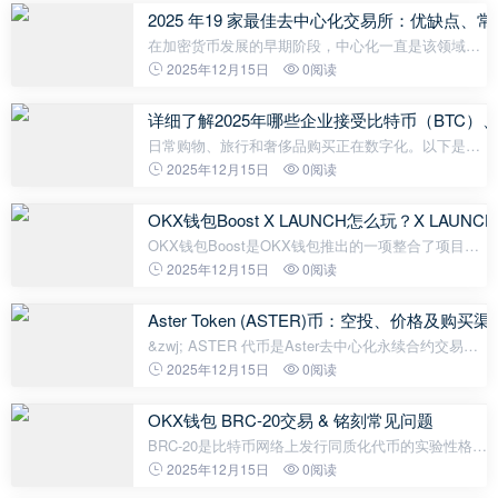
2025 年19 家最佳去中心化交易所：优缺点、
在加密货币发展的早期阶段，中心化一直是该领域的
一个关键因素。尽管加密项目都在努力实现去中心
2025年12月15日
0阅读
化，但用户只能在中心化交易所（CEX）上交易资
产。开发者们花费了数年时间尝试创建
详细了解2025年哪些企业接受比特币（BTC）
日常购物、旅行和奢侈品购买正在数字化。以下是
2025年接受BTC、ETH和XRP的地方。 加密货币已不
2025年12月15日
0阅读
再是金融领域的边缘概念。截至2025年，越来越多企
业正在接纳数字资产，尤其是比
OKX钱包Boost X LAUNCH怎么玩？X LAUN
OKX钱包Boost是OKX钱包推出的一项整合了项目发
行、空投活动和社群竞赛的创新功能。它旨在通过去
2025年12月15日
0阅读
中心化的透明激励机制，将优质区块链项目与真实用
户连接起来，促进项目发展、提
Aster Token (ASTER)币：空投、价格及购买
&zwj; ASTER 代币是Aster去中心化永续合约交易所
的原生加密货币，由 YZi Labs 开发；该项目由
2025年12月15日
0阅读
Astherus 和 ApolloX 合并而成。ASTER 代币将于
2025 年 9 月 17 日上线，发行量限
OKX钱包 BRC-20交易 & 铭刻常见问题
BRC-20是比特币网络上发行同质化代币的实验性格式
标准，BRC-20 通过利用 Ordinals 协议将铭文设置为
2025年12月15日
0阅读
JSON 数据格式来部署代币合约、铸造和转移代币。