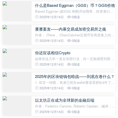
您可以通过以下步骤，在 OK
什么是Based Eggman（GGS）币？GGS价格预测
Based Eggman ($GGS) 刚刚开始预售，投资者们已
经对这个潜力项目虎视眈眈。它会是一个可持续发展
2025年12月14日
0阅读
的项目吗？还是只是另一个上市后可能面临抛售压力
的代币？在本文中，我们将对该项目
屡屡案发——内幕交易成加密交易所之殇
作者： Chloe， ChainCatcher近期币安再度卷入内部
员工涉嫌内幕交易的丑闻。12 月 7 日一名币安员工
2025年12月14日
0阅读
利用职务之便，在官方社交媒体上推广新发行的代
币，借此赚取个人利益。币安内部
你还应该相信Crypto
如果你这几年一直在加密行业，你一定能感受到那股
越来越浓的「倦怠感」。上一个周末，Aevo 联合创
2025年12月14日
0阅读
始人 Ken Chan 的那篇长文无疑戳中了很多人的心。
他用了一个极端的标题——《
2025年的区块链钱包暗战——到底在卷什么？
1. 前言一转眼，笔者已然在wallet赛道里耕耘4年了。
很多人觉得2025年的钱包赛道已经固化，但事实并非
2025年12月14日
0阅读
如此——它正在暗流涌动，这一年里：Coinbase 新发
布 CDP 钱包，底层基于 TEE 技
以太坊正在成为全球新的金融后端
作者：Federico Carrone, Roberto Catalan；编译：
Block unicorn以太坊正在崛起，成为一种通用的金融
2025年12月14日
0阅读
后端，它降低了构建金融服务的成本和复杂性，同时