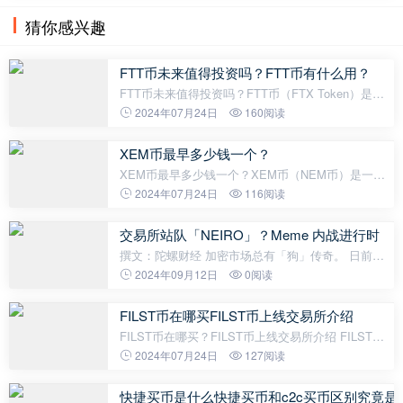
提高了速度和安全性。几十年来，互联
猜你感兴趣
FTT币未来值得投资吗？FTT币有什么用？
FTT币未来值得投资吗？FTT币（FTX Token）是由
FTX交易所发行的一种加密货币。考虑到投资的风险
2024年07月24日
160阅读
和市场表现，对FTT币是否值得投资意见不一。本文
将从以下几个方面探讨FTT币的投资潜力
XEM币最早多少钱一个？
XEM币最早多少钱一个？XEM币（NEM币）是一种
基于区块链技术的加密数字货币，于2015年正式发
2024年07月24日
116阅读
布。作为新一代的区块链平台，NEM币以其独特的创
新特性和强大的功能，在加密货币市场中引起了
交易所站队「NEIRO」？Meme 内战进行时
撰文：陀螺财经 加密市场总有「狗」传奇。 日前，
此前一度被称为新一代「狗狗币」的 NEIRO合约被
2024年09月12日
0阅读
OKX 和 Binance 先后上线，在交易所推动下，
NEIRO 迅速暴涨超 6 倍。而这一上线，也
FILST币在哪买FILST币上线交易所介绍
FILST币在哪买？FILST币上线交易所介绍 FILST币
是一种加密数字货币，它的目标是构建一个去中心化
2024年07月24日
127阅读
的全球金融系统。如果你对FILST币感兴趣，你可能
会想知道在哪里可以购买它。在
快捷买币是什么快捷买币和c2c买币区别究竟是