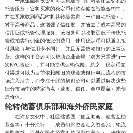
一家金融科技公司可以构建专门针对奢侈品交易的
托管服务：它将买家的稳定币付款存储在智能合约中，
并在买家收到商品时将其转给卖家（一种自动托管）。
对于高价商品，这增强了信任度，并省去了成本高昂的
信用证或托管代理服务。该服务可以收取远低于传统托
管或拍卖行佣金的低比例费用。使用稳定币可以避免拒
付风险（与信用卡不同），并且无需依赖银行的正常运
营。这样的平台还可以帮助企业合规（双方只需进行一
次KYC验证），并可能提供运输保险。总之，稳定币支
付渠道可以为目前依赖陈旧的现金或银行电汇流程的市
场注入活力，而专注于此的初创公司可以通过解决这些
细分市场中的特定痛点（速度、信任、全球覆盖）来创
造价值。
轮转储蓄俱乐部和海外侨民家庭
在许多文化中，社区储蓄圈（如互助会、储蓄互助
基金等）十分流行——成员们将资金汇入资金池，轮流
领取收益。海外侨民也经常汇款回家供养亲人。传统的