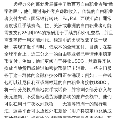
远程办公的蓬勃发展催生了数百万自由职业者和“数
字游民”，他们通过海外客户赚取收入。传统的自由职业
者支付方式（国际银行转账、PayPal、西联汇款）通常
速度慢且手续费高。拉丁美洲或非洲的自由职业者可能
需要支付8%到10%的报酬用于手续费和外汇交易，并且
需要等待一周才能到账。稳定币的出现改变了这一现
状，实现了近乎即时、低成本的全球支付。目前，在某
全球平台上，近三分之一的自由职业者已申请使用稳定
币支付，例如，他们更倾向于接收USDC，然后将其兑
换成当地货币或通过加密货币借记卡消费。一些专门服
务于这一群体的金融科技公司正在涌现：例如，一种钱
包可以让尼日利亚或阿根廷的自由职业者接收USDC，
将一部分兑换成当地货币或话费，并将剩余部分存入与
美元挂钩、不受当地通货膨胀影响的账户余额中。他们
可以在周日午夜收到款项——无需等待周一的银行电
汇。这类平台可以通过外汇差价（用户将稳定币兑换成
其他货币时）或更快的提现速度等订阅服务来盈利。其