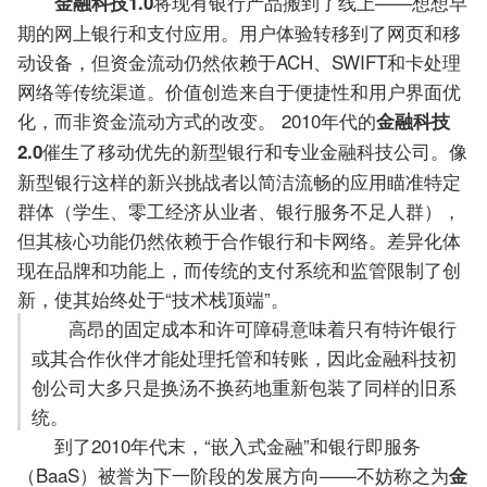
将现有银行产品搬到了线上——想想早
金融科技1.0
期的网上银行和支付应用。用户体验转移到了网页和移
动设备，但资金流动仍然依赖于ACH、SWIFT和卡处理
网络等传统渠道。价值创造来自于便捷性和用户界面优
化，而非资金流动方式的改变。 2010年代的
金融科技
催生了移动优先的新型银行和专业金融科技公司。像
2.0
新型银行这样的新兴挑战者以简洁流畅的应用瞄准特定
群体（学生、零工经济从业者、银行服务不足人群），
但其核心功能仍然依赖于合作银行和卡网络。差异化体
现在品牌和功能上，而传统的支付系统和监管限制了创
新，使其始终处于“技术栈顶端”。
高昂的固定成本和许可障碍意味着只有特许银行
或其合作伙伴才能处理托管和转账，因此金融科技初
创公司大多只是换汤不换药地重新包装了同样的旧系
统。
到了2010年代末，“嵌入式金融”和银行即服务
（BaaS）被誉为下一阶段的发展方向——不妨称之为
金