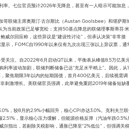
性利率。七位官员预计2026年无降息，甚至有一人暗示可能加息
储主席奥斯汀·古尔斯比（Austan Goolsbee）和堪萨斯
，他们认为当前政策已足够宽松；支持50基点降息的联储理事斯蒂芬·
风险。鲍威尔回应称，这些异议是“建设性讨论”，但承认决策“非常接
显示，FOMC自1990年以来仅有九次出现三张以上异议票，通
关注。自2022年6月启动QT以来，平衡表从峰值8.5万亿美
购利率波动加剧，联储判断储备已达“充足水平稍上”。因此，从1
买，聚焦期限3年以内的短期国债，首月400亿美元，后续视需调
，而非刺激增长。美联储官员强调，此举避免重蹈2019年储备短缺
.0%，较8月的2.9%小幅回升，核心CPI亦达3.0%。克利夫兰
报2.51%，显示核心压力缓解，但能源价格反弹（汽油年跌0.5%
鲍威尔指出，若剔除关税影响，通胀已降至“2%低位”，但强调关