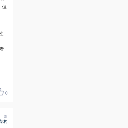
，但
性
者
0
下一篇
律架构