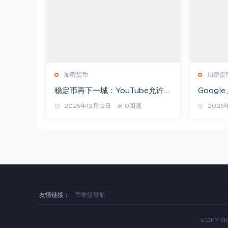
加密货币
加密货
稳定币再下一城：YouTube允许内
Googl
容创作者以PYUSD接收收入分成
何重塑 A
2025年12月12日
0阅读
2025年
友情链接：
币学堂导航
COPYRIG