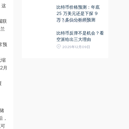
，这
比特币价格预测：年底
25 万美元还是下探 9
万？多位分析师预测
城联
2025年12月10日
米兰
比特币反弹不是机会？看
空派给出三大理由
常预
2025年12月09日
元缩
2月
覆
联储
后，
税可