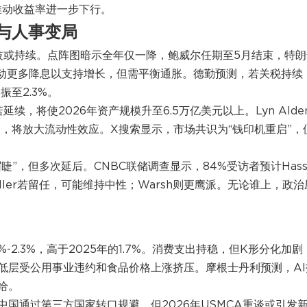
，推动收益率进一步下行。
松与人事变局
分歧或持续。点阵图暗示全年仅一降，鲍威尔任期至5月结束，特朗
能推动更多降息以支持增长，但需平衡通胀。德勤预测，若关税持续
振至2.3%。
续，将使2026年资产规模升至6.5万亿美元以上。Lyn Alde
”，将放大流动性效应。X搜索显示，市场共识为“钱印机重启”，
”，但多次延后。CNBC联储调查显示，84%受访者预计Hasse
ler若留任，可能维持中性；Warsh则更鹰派。无论谁上，政治
%-2.3%，高于2025年的1.7%。消费支出持稳，但K形分化加剧
低层受公用事业违约和食品价格上涨挤压。摩根士丹利预测，AI
给。
国通过第三方国家转口规避，但2026年USMCA重谈或引发