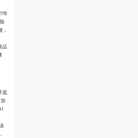
1年
风险
健，
商品
球
。
开盘
。加
I
场
%。