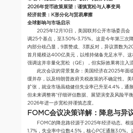
2026年货币政策展望：谨慎宽松与人事变局
经济前景：K形分化与贸易摩擦
全球影响与市场启示
2025年12月10日，美国联邦公开市场委员
调25个基点，至3.50%-3.75%。这是今年第
内部分歧凸显，9票赞成、3票反对，异议票数为20
首月规模达400亿美元，以维持储备充足水平。
强调这并非量化宽松（QE），但实际效果将注入
此次会议的背景复杂：美国经济在2025年
缓并存，以及特朗普政府关税政策的不确定性。美
扩张，就业市场虽稳健但失业率已升至4.4%，通
但未来调整将“仔细评估数据、展望演变及风险平衡
2026年进一步宽松持谨慎态度。
FOMC
会议决策详解：降息与异
FOMC的降息路径源于2025年经济动态。根
1.7%，失业率中位数4.5%，核心PCE通胀3.0