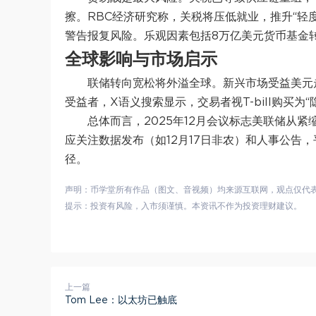
擦。RBC经济研究称，关税将压低就业，推升“轻度
警告报复风险。乐观因素包括8万亿美元货币基金
全球影响与市场启示
联储转向宽松将外溢全球。新兴市场受益美元
受益者，X语义搜索显示，交易者视T-bill购买为
总体而言，2025年12月会议标志美联储从
应关注数据发布（如12月17日非农）和人事公告
径。
声明：币学堂所有作品（图文、音视频）均来源互联网，观点仅代
提示：投资有风险，入市须谨慎。本资讯不作为投资理财建议。
上一篇
Tom Lee：以太坊已触底