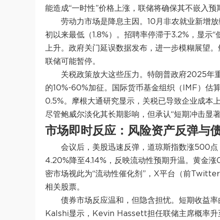
能造成“一时性”价格上涨，联储将确保其不嵌入预
劳动力市场是降息主因。10月非农就业新增放
初以来最低（1.8%）。招聘率停滞于3.2%，显示“
上升。政府关门延误数据发布，进一步模糊展望。
联储可能暂停。
关税政策放大这些压力。特朗普政府2025年
的10%-60%加征。国际货币基金组织（IMF）估
0.5%。摩根大通研究显示，关税已导致企业成本上升
尽管鲍威尔淡化其长期影响，但承认“短期冲击显著
市场即时反应：风险资产反弹与
会议后，美股迅速反弹，道琼斯指数涨500点，
4.20%降至4.14%，反映流动性预期升温。黄金涨0
密市场视此为“流动性催化剂”，X平台（前Twitt
相关股票。
债券市场反应温和，但隐含担忧。短期收益率
Kalshi显示，Kevin Hassett担任联储主席概率升至