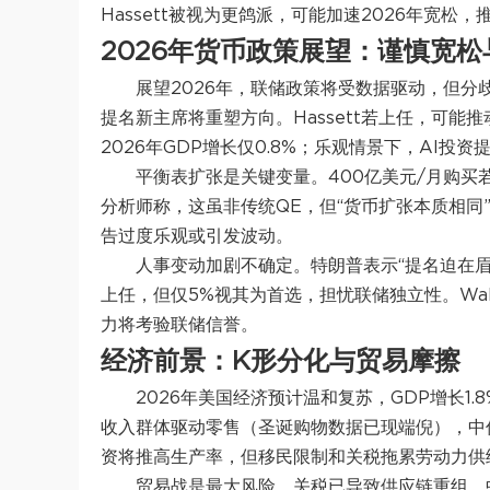
Hassett被视为更鸽派，可能加速2026年宽松
2026年货币政策展望：谨慎宽
展望2026年，联储政策将受数据驱动，但
提名新主席将重塑方向。Hassett若上任，可
2026年GDP增长仅0.8%；乐观情景下，AI投资提
平衡表扩张是关键变量。400亿美元/月购买若延
分析师称，这虽非传统QE，但“货币扩张本质相同
告过度乐观或引发波动。
人事变动加剧不确定。特朗普表示“提名迫在眉睫
上任，但仅5%视其为首选，担忧联储独立性。Wal
力将考验联储信誉。
经济前景：K形分化与贸易摩擦
2026年美国经济预计温和复苏，GDP增长1.8
收入群体驱动零售（圣诞购物数据已现端倪），中
资将推高生产率，但移民限制和关税拖累劳动力供
贸易战是最大风险。关税已导致供应链重组，中