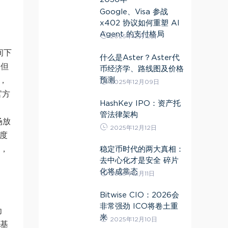
Google、Visa 参战
x402 协议如何重塑 AI
Agent 的支付格局
2025年12月12日
间下
什么是Aster？Aster代
，但
币经济学、路线图及价格
预测
，
2025年12月09日
官方
HashKey IPO：资产托
管法律架构
场放
2025年12月12日
度
标，
稳定币时代的两大真相：
去中心化才是安全 碎片
化将成常态
2025年12月11日
Bitwise CIO：2026会
非常强劲 ICO将卷土重
为
来
2025年12月10日
5基