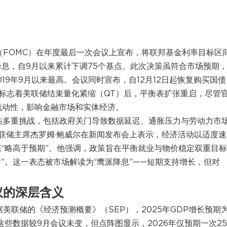
会（FOMC）在年度最后一次会议上宣布，将联邦基金利率目标区
三次降息，自9月以来累计下调75个基点。此次决策虽符合市场预期
19年9月以来最高。会议同时宣布，自12月12日起恢复购买国债
这标志着美联储结束量化紧缩（QT）后，平衡表扩张重启，尽管
流动性，影响金融市场和实体经济。
面临多重挑战，包括政府关门导致数据延迟、通胀压力与劳动力市
联储主席杰罗姆·鲍威尔在新闻发布会上表示，经济活动以适度速
胀“略高于预期”。他强调，政策旨在平衡就业与物价稳定双重目
”。这一表态被市场解读为“鹰派降息”——短期支持增长，但对
议的深层含义
据美联储的《经济预测概要》（SEP），2025年GDP增长预期
%。这些数据较9月会议未变，但点阵图显示，2026年仅预期一次2