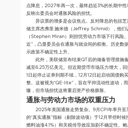
点降息，2027年再一次，最终趋近3%的长期中
反映出委员会对通胀风险的担忧。
异议票的增多是会议焦点。反对降息的包括芝加哥联
储主席杰弗里·施米德（Jeffrey Schmid）
（Stephen Miran）则担忧劳动力市场下行
近”，凸显委员会在通胀与就业间的权衡。历史数据
示政策不确定性上升。
此外，美联储宣布结束QT后的储备管理措施备受
减至6.25万亿美元。但近期货币市场压力增大，回
1日起停止证券到期不续，12月12日起启动国债购
整。这被视为“QE-lite”，旨在平抑流动性波动
辙，但市场担忧这将重启资产价格膨胀。
通胀与劳动力市场的双重压力
2025年美国通胀走势复杂。9月CPI年率升至3
的“真实通胀”指标（剔除波动项）于12月早些时候
燃料油涨4.1%）和关税传导效应加剧不确定性。