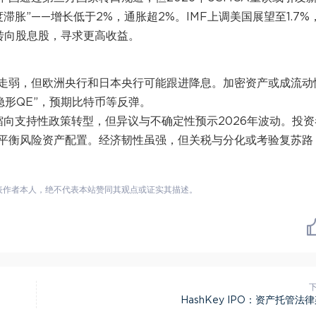
滞胀”——增长低于2%，通胀超2%。IMF上调美国展望至1.7%
转向股息股，寻求更高收益。
走弱，但欧洲央行和日本央行可能跟进降息。加密资产或成流动
“隐形QE”，预期比特币等反弹。
紧缩向支持性政策转型，但异议与不确定性预示2026年波动。投资
，平衡风险资产配置。经济韧性虽强，但关税与分化或考验复苏路
表作者本人，绝不代表本站赞同其观点或证实其描述。
HashKey IPO：资产托管法