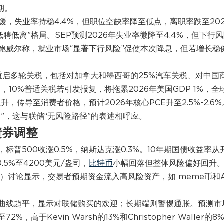
期。
缓，失业率持稳4.4%，但职位空缺率降至低点，离职率跌至202
低聘低离”格局。SEP预测2026年失业率微降至4.4%，但下行
鲍威尔称，就业市场“显著下行风险”促使本次降息，但若增长稳
重启多轮关税，包括对加拿大和墨西哥的25%汽车关税、对中国
算，10%普适关税若引发报复，将拖累2026年美国GDP 1%，全
，传导至消费者价格，预计2026年核心PCE升至2.5%-2.6%
”，这与联储“无风险路径”的表述相呼应。
债券调整
标普500收涨0.5%，纳斯达克涨0.3%。10年期国债收益率从
.5%至4200美元/盎司，
比特币
小幅回落但整体风险偏好回升
er）讨论显示，交易者预期资金流入高风险资产，如 meme币和A
曲线趋平，显示对联储购买的欢迎；长期端则警惕通胀。预测市
72%，高于Kevin Warsh的13%和Christopher Waller的8