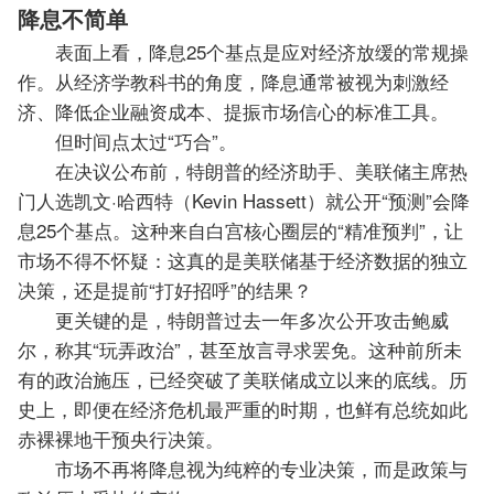
降息不简单
表面上看，降息25个基点是应对经济放缓的常规操
作。从经济学教科书的角度，降息通常被视为刺激经
济、降低企业融资成本、提振市场信心的标准工具。
但时间点太过
“巧合
”。
在决议公布前，特朗普的经济助手、美联储主席热
门人选凯文·哈西特（Kevin Hassett）就公开“预测”会降
息25个基点。这种来自白宫核心圈层的“精准预判”，让
市场不得不怀疑：
这真的是美联储基于经济数据的独立
决策，还是提前“打好招呼”的结果？
更关键的是，特朗普过去一年多次公开攻击鲍威
尔，称其“玩弄政治”，甚至放言寻求罢免。这种前所未
有的政治施压，已经突破了美联储成立以来的底线。历
史上，即便在经济危机最严重的时期，也鲜有总统如此
赤裸裸地干预央行决策。
市场不再将降息视为纯粹的专业决策，而是政策与