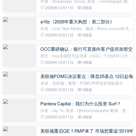
作者：Biraajmaan Tamuly 来源：cointelegraph 翻
译：善欧巴，比特币对联邦公开市场委员会
2025年12月11日
0阅读
（FOMC）决议的反应，往往与交易者的预期背道而
驰。美联储今日公布的利率决议，究竟会助推比特币
a16z《2026年重大构想：第二部分》
上
作者：a16z New Media，编译：Block unicorn昨天，
我们分享了“重大构想”系列的第一部分，其中包括我
2025年12月11日
0阅读
们的基础设施、增长、生物+健康以及 Speedrun 团队
伙伴认为初创企业将在 2026 年
OCC重磅确认：银行可直接向客户提供加密交
撰文：0xjs美国货币监理署（OCC）于2025年12月9
日发布的解释性函件#1188（Interpretive Letter
2025年12月11日
0阅读
1188）确认，全国性银行可作为“无风险本
金”（riskless principal）中介参与加密资产交易。
美联储FOMC决议要点：降息25基点 12日起每
来源：美联储；整理：FOMC声明现有指标显示，经
济活动正以温和的速度扩张。今年以来，就业增长速
2025年12月11日
0阅读
度有所放缓，失业率在9月份略有上升。近期指标也
印证了这一趋势。通胀率自年初以来有所
Pantera Capital：我们为什么投资 Surf？
作者：Jay Yu 来源：@0xfishylosopher 翻译：善欧
巴，行业痛点如今，我们认为加密货币行业正面临着
2025年12月11日
0阅读
巨大的知识普及难题—— 晦涩的专业术语与独特的行
业亚文化，都让大众望而却步。主流
美联储重启QE？RMP来了 市场想重温“2019年