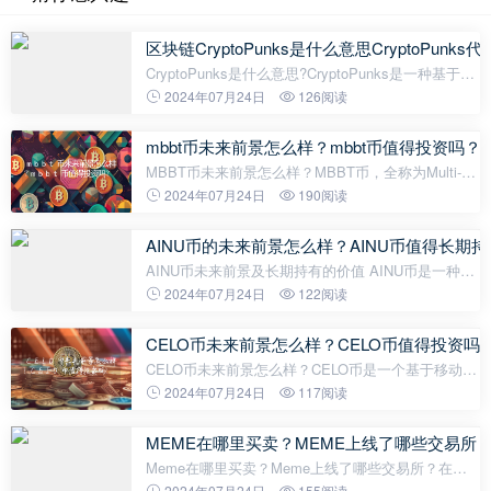
区块链CryptoPunks是什么意思CryptoPunks
CryptoPunks是什么意思?CryptoPunks是一种基于以
太坊区块链的加密艺术项目，它于2017年由Larva
2024年07月24日
126阅读
Labs创造。它是首个以“non-fungible token（非同质
化代币）”形式发行的数字收藏
mbbt币未来前景怎么样？mbbt币值得投资吗？
MBBT币未来前景怎么样？MBBT币，全称为Multi-
Blockchain-Based-Token，是基于多链交互的数字货
2024年07月24日
190阅读
币系统。在当前的数字货币市场中，MBBT币一直备
受关注，而且预计未来的发展前景也很不错
AINU币的未来前景怎么样？AINU币值得长期
AINU币未来前景及长期持有的价值 AINU币是一种基
于区块链技术的加密货币，具有很大的潜力和未来发
2024年07月24日
122阅读
展的前景。以下将讨论AINU币的未来前景以及是否值
得长期持有。1. 技术创新和
CELO币未来前景怎么样？CELO币值得投资吗
CELO币未来前景怎么样？CELO币是一个基于移动设
备的区块链网络，它旨在使“金融包容性”成为现实，
2024年07月24日
117阅读
通过为任何人带来包容性金融服务打造开放，安全和
易于使用的平台。经过一段时间的
MEME在哪里买卖？MEME上线了哪些交易所
Meme在哪里买卖？Meme上线了哪些交易所？在哪
里买卖MEME?MEME是一种基于区块链的数字资
2024年07月24日
155阅读