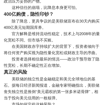
政治压力妥协的产物。
这种信任的崩塌，比降息本身更可怕。
400亿购债，隐性印钞？
除了降息，更具争议的是美联储宣布在30天内购买
400亿美元短期国库券。
官方解释是维持流动性稳定，技术上与2008年的量
化宽松不同
。但市场不买账。
在美国财政赤字持续扩大的背景下，投资者倾向于
将任何资产购买视为隐性量化宽松或财政主导的序曲。
投资者选择相信最坏的情况——政治干预导致了隐
性宽松，长期不确定性正在增加。
真正的风险
美联储的独立性是金融稳定和美元全球地位的基
石。据每日经济新闻报道，金融专家明确指出，美
联储
丧失独立性是推倒“美元霸权的第一张多米诺骨牌”，相
当于投向美元信用的一枚核弹。
市场如何定价这种风险？