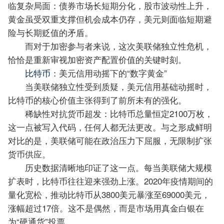
临复杂局面：
债券市场长短期分化，股市波动性上升，
黄金虽受双重支撑但机会成本仍存，美元则面临短期避
险与长期贬值的矛盾。
而对于加密参与者来说，这次美联储独立性危机，
恰恰是重新审视加密资产配置价值的关键时刻。
比特币
：美元信用动摇下的“数字黄金”
当美联储独立性受到质疑，美元信用基础动摇时，
比特币的核心价值主张得到了前所未有的强化。
稀缺性对抗货币超发：
比特币总量恒定2100万枚，
这一点被写入代码，任何人都无法更改
。与之形成鲜明
对比的是，美联储可能在政治压力下屈服，无限制扩张
货币供应。
历史数据清晰地印证了这一点。每当美联储大规模
扩表时，比特币往往迎来强劲上涨。2020年疫情期间的
量化宽松，推动比特币从3800美元暴涨至69000美元，
涨幅超过17倍。这不是偶然，而是市场用真金白银在
为“硬通货”投票。