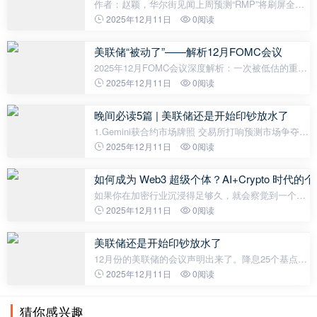
作者：赵颖，华尔街见闻上周预测“RMP”将刷屏全市
场，美联储本周如期宣布启动储备管理购买（RMP）
2025年12月11日
0阅读
计划，华尔街或将迎来了一场流动性注入盛宴。美联
储隔夜宣布，将根据需要开始购买短期国
美联储“被动了”——解析12月FOMC会议
2025年12月FOMC会议深度解析：一次被低估的重大
转向——从提前终止QT到重启“非QE”式国债购买，不
2025年12月11日
0阅读
再是“抗通胀”或“软着陆”，而是“防止流动性危机”2025
年12月10日，美联储如期
晚间必读5篇 | 美联储还是开始印钞放水了
1.Gemini获合约市场牌照 交易所打响预测市场争夺战
2025年12月10日，美国商品期货交易委员会正式授予
2025年12月11日
0阅读
Gemini 交易所指定合约市场（DCM）牌照，允许其
推出名为 Gemini Titan 的预测市
如何成为 Web3 超级个体？AI+Crypto 时代
如果你在加密行业沉浸得足够久，就会察觉到一个根
本性的趋势变化：个体正在取代机构，成为价值创造
2025年12月11日
0阅读
的核心环节。曾经，巨头和机构决定资源的分配。如
今，一个推特账号、一套策略系统、
美联储还是开始印钞放水了
12月份的美联储的会议声明出来了。降息25个基点，
联邦基金利率降低至3.5-3.75%。不过，这次降息
2025年12月11日
0阅读
中，12名联储委员投票中，有3张反对票，其中芝加
哥联储主席古尔斯比、堪萨斯联储主席施
猜你感兴趣