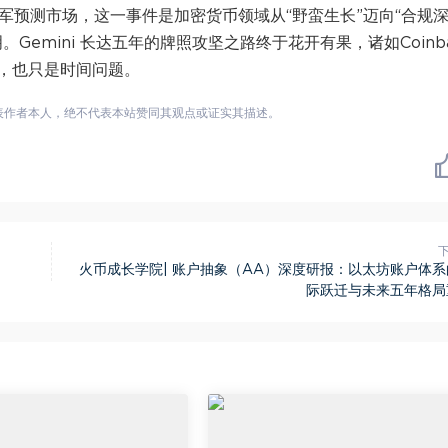
并官宣进军预测市场，这一事件是加密货币领域从“野蛮生长”迈向“合规
emini 长达五年的牌照攻坚之路终于花开有果，诸如Coinba
，也只是时间问题。
表作者本人，绝不代表本站赞同其观点或证实其描述。
火币成长学院| 账户抽象（AA）深度研报：以太坊账户体系
际跃迁与未来五年格局