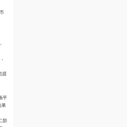
货币
，
统，
也提
场平
结果
二阶