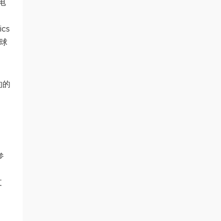
电
cs
为球
约的
参
支