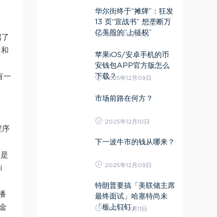
华尔街终于“摊牌”：狂发
13 页“宣战书” 想垄断万
亿美股的“上链权”
2025年12月10日
启了
出和
苹果iOS/安卓手机的币
安钱包APP官方版怎么
下载？
有一
2025年12月09日
市场前路在何方？
2025年12月10日
程序
下一波牛市的钱从哪来？
约是
2025年12月09日
i
特朗普要搞「美联储主席
播
最终面试」哈塞特尚未
「板上钉钉」
金
2025年12月11日