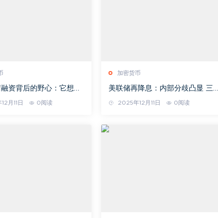
币
加密货币
rf融资背后的野心：它想成
美联储再降息：内部分歧凸显 三
to AI生态的“数据中枢”
反对为六年来仅见
12月11日
0阅读
2025年12月11日
0阅读