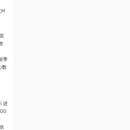
CM
心卖
资
按季
心数
i 进
00
化收