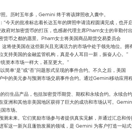
CM牌照。历时五年多，Gemini 终于将该牌照收入囊中。
voss 表示：“今天的批准标志着长达五年的牌照申请流程圆满完成，也开
拜登政府对加密货币的打压，也感谢代理主席Pham女士的辛勤付
密货币之都的愿景。Pham女士将美国商品期货交易委员会
构，这将使美国在这些新兴且充满活力的市场中处于领先地位。拥
位支持美国的金融监管机构，真是令人耳目一新，振奋人心。”
能与传统资本市场一样大，甚至更大。”
，提供以简单“是”或“否”问题形式呈现的事件合约。不久之后，美国
用账户中的美元参与预测市场交易事件合约。通过Gemini移动应用
美国客户的衍生品产品，包括加密货币期货、期权和永续合约。永续合
亚洲和其他非美国地区获得了巨大的成功和市场认可。Gemin
美国市场。
预测未来。它们奖励市场参与者提供真实见解，并通过汇总和传
军这一新兴且蓬勃发展的领域，是 Gemini 为客户打造一站式