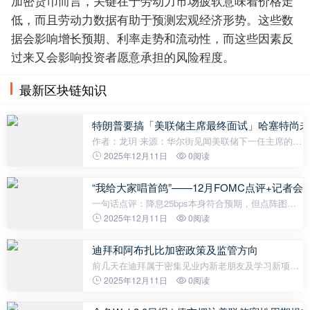
加密货币而言，关键在于劳动力市场疲软意味着价格走
低，而且劳动力数据有助于预测宏观经济形势。这些数
据会影响增长预期、利率走势和流动性，而这些因素反
过来又会影响投资者愿意承担的风险程度。
最新区块链知识
特朗普要搞「美联储主席最终面试」哈塞特尚未
作者：龙玥 来源：华尔街见闻美联储下一任主席的遴
选正进入终局。尽管白宫国家经济委员会主任哈塞特
2025年12月11日
0阅读
目前处于领先位置，但特朗普决定启动最后一轮面
试，表明最终人选远未「板上钉钉
“我给大家唱首鸽”——12月FOMC点评+记者会
一句话点评：降息25bps本身符合预期，但点阵图和
记者会信息比市场预期更鸽。这种鸽体现在三方面。
2025年12月11日
0阅读
一是市场担心的“鹰派点阵图”（比如26年不降息）没
有出现，点阵图显著上调2026-2027
迪拜和阿布扎比加密政策及监管方向
前几天在迪拜属于密集见业内新老朋友及学习新项目
的状态，这两天就是在阿布扎比跟当地的政策制定者
2025年12月11日
0阅读
进行各种深度交流了。 阿联酋的宏观思路也非常明
确，从过去的石油经济加速转