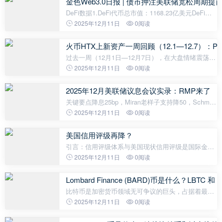
金色Web3.0日报 | 债市押注美联储宽松周期提
DeFi数据1.DeFi代币总市值：1168.23亿美元DeFi总
市值 数据来源：coingecko2.过去24小时去中心化交
2025年12月11日
0阅读
易所的交易量62.07美元过去24小时去中心化交易所
的交易量 数据来源：coingecko3.
火币HTX上新资产一周回顾（12.1—12.7）：P
过去一周（12月1日—12月7日），在大盘情绪震荡与
资金风险偏好回暖的双重影响下，火币 HTX 平台多
2025年12月11日
0阅读
个高波动资产出现强势拉升，SOL、BSC链的AI
Meme资产如PIPPIN、FHE等领涨，走出“死猫
2025年12月美联储议息会议实录：RMP来了
关键要点降息25bp，Miran老样子支持降50，Schmid
依然反对降息，Goolsbee加入反对派，分歧进一步加
2025年12月11日
0阅读
剧。对失业率上行表达关切，为本次降息找理由。声
明中重现“程度和时机”，为后续的行
美国信用评级再降？
引言：信用评级体系与美国现状信用评级是国际金融
体系中评估主权国家偿债能力的重要工具，由三大主
2025年12月11日
0阅读
要评级机构——标准普尔（S&P）、穆迪
（Moody&#39;s）和惠誉（Fitch）——负责。这些机
Lombard Finance (BARD)币是什么？LBTC
构
比特币是加密货币领域无可争议的巨头，占据着最大
的市值。然而，它的大部分潜力尚未被挖掘，往往被
2025年12月11日
0阅读
闲置作为价值储存手段，而未能积极参与蓬勃发展的
去中心化金融(DeFi)生态系统。Lo