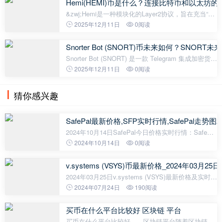
Hemi(HEMI)币是什么？连接比特币和以太坊的La
&zwj;Hemi是一种模块化的Layer2协议，旨在充当“超
级网络”，原生连接两个最大的区块链生态系统：比特
2025年12月11日
0阅读
币和以太坊。 8 月22 日，全球最大交易所币安
（Binance）在币安钱包推出
Snorter Bot (SNORT)币未来如何？SNORT未来
Snorter Bot (SNORT) 是一款 Telegram 集成加密货币
交易机器人，于 2025 年 5 月 28 日开始首次销售。
2025年12月11日
0阅读
与传统的模因货币不同，Snorter Bot 是一种具有真实
交易效用的代币，受到
猜你感兴趣
SafePal最新价格,SFP实时行情,SafePal走势图2
2024年10月14日SafePal今日价格实时行情：SafePal
当前价格为 $0.70613791，其 24 小时的交易量为
2024年10月14日
0阅读
$1,190,225.87。SafePal 在过去 24 小时内下跌了
-0.62%。目前的 加密货币市
v.systems (VSYS)币最新价格_2024年03月25日
2024年03月25日v.systems (VSYS)最新价格及实时行
情走势根据最新数据显示，2024年03月25日
2024年07月24日
190阅读
v.systems (VSYS)的最新价格为0.001946美元，约等
于人民币0.014元。近24小时内，最高价
买币在什么平台比较好 区块链 平台
买币在什么平台比较好——区块链平台随着区块链技