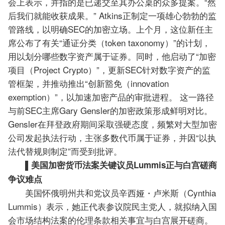
会上表示，并指的是已递交至其办公桌的众多提案。“然
后我们就能收获成果。” Atkins正制定一项雄心勃勃的监
管路线，以明确SEC的加密立场。上个月，这位新任主
席公布了有关“通证分类（token taxonomy）”的计划，
用以划分哪些数字资产属于证券。同时，他启动了“加密
项目（Project Crypto）”，更新SEC针对数字资产的监
管框架，并推动推出“创新豁免（innovation
exemption）”，以加速加密产品的审批进程。 这一路径
与前SEC主席Gary Gensler的加密政策形成鲜明对比。
Gensler在拜登政府期间采取强硬态度，频繁对大型加密
公司发起执法行动，主张多数代币属于证券，并因“以执
法代替规则制定”而受到批评。
▌美国加密货币法案关键议员Lummis正与白宫磋商
争议难点
美国怀俄明州共和党议员辛西娅・卢米斯（Cynthia
Lummis）表示，她正代表参议院民主党人，就拟纳入国
会市场结构法案的伦理条款相关事宜与白宫展开磋商。