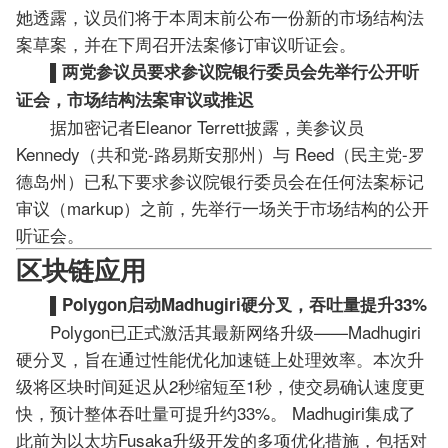
她透露，议员们将于本周末前公布一份新的市场结构法
案草案，并在下周召开法案修订审议听证会。
▌两党参议员要求参议院银行委员会先举行公开听
证会，市场结构法案审议或推迟
据加密记者Eleanor Terrett披露，美参议员
Kennedy（共和党-路易斯安那州）与 Reed（民主党-罗
德岛州）已私下要求参议院银行委员会在任何法案标记
审议（markup）之前，先举行一场关于市场结构的公开
听证会。
区块链应用
▌Polygon启动Madhugiri硬分叉，吞吐量提升33%
Polygon已正式激活其最新网络升级——Madhugiri
硬分叉，旨在通过性能优化加速链上处理效率。本次升
级将区块时间延迟从2秒缩短至1秒，使交易确认速度更
快，预计整体吞吐量可提升约33%。 Madhugiri集成了
此前为以太坊Fusaka升级开发的多项优化措施，包括对