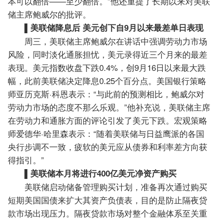
本可以翻倍——至少翻倍。”他还重提了长期以来对美联
储主席鲍威尔的批评。
▌美联储降息后 美元创下自9月以来最差单日表现
周三，美联储主席鲍威尔在讲话中强调劳动力市场
风险，同时淡化通胀担忧，美元录得近三个月来的最差
表现。美元指数收盘下跌0.4%，创9月16日以来最大跌
幅，此前美联储决定降息0.25个百分点。美国银行策略
师亚历克斯·科恩表示：“与此前的预测相比，鲍威尔对
劳动力市场的态度不那么乐观。”他补充说，美联储主席
在劳动力和通胀方面的评论引发了美元下跌。宏观策略
师爱德华·哈里森表示：“随着美联储与日益鹰派的各国
央行步调不一致，疲软的美元应从债券和利率差方向获
得指引。”
▌美联储本月将进行400亿美元净资产购买
美联储启动储备管理购买计划，准备再次通过购买
短期美国国债来扩大其资产负债表，目的是防止隔夜贷
款市场出现压力。隔夜贷款市场对整个金融体系至关重