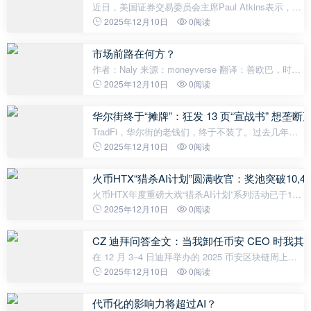
近日，美国证券交易委员会主席Paul Atkins表示，预
计未来两年内，整个美国金融市场可能会迁移至支撑
2025年12月10日
0阅读
比特币和加密货币的区块链上。Paul Atkins在接受福
克斯采访时评论道：下一步的变
市场前路在何方？
作者：Naly 来源：moneyverse 翻译：善欧巴，时钟
滴答作响，杠杆呼啸悲鸣。那一闪而过的期盼微光，
2025年12月10日
0阅读
终在 K 线交织的苍穹下，化作无人听见的呜咽。你究
竟耗费了多少人生时光，试图预判下一根
华尔街终于“摊牌”：狂发 13 页“宣战书” 想垄断
TradFi，华尔街的老钱们，终于不装了。过去几年，
他们一边骂着 DeFi 是“狂野西部”，一边却在偷偷研究
2025年12月10日
0阅读
区块链技术。现在，到了关键的摊牌时刻——他们承
认“代币化美股”是未来，但前提
火币HTX“猎杀AI计划”圆满收官：奖池突破10,4
火币HTX年度重磅大戏“猎杀AI计划”系列活动已于12
月4日正式落下帷幕。作为今年备受瞩目的人机对抗
2025年12月10日
0阅读
交易赛事，“猎杀AI计划”三季连贯的战况共同构成了
一部跌宕起伏的加密实盘
CZ 迪拜问答全文：当我卸任币安 CEO 时我其
在 12 月 3–4 日迪拜举办的 2025 币安区块链周上，
币安创始人 CZ 接受群访。问答涉及加密支付、数字
2025年12月10日
0阅读
资产财库、美国政策、Giggle Academy、人生愿望
等。CZ 认为支付依旧是尚
代币化的影响力将超过AI？