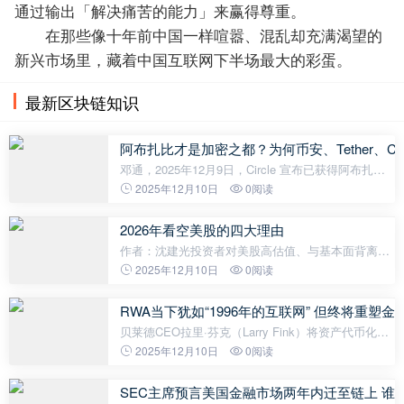
通过输出「解决痛苦的能力」来赢得尊重。
在那些像十年前中国一样喧嚣、混乱却充满渴望的
新兴市场里，藏着中国互联网下半场最大的彩蛋。
最新区块链知识
阿布扎比才是加密之都？为何币安、Tether、C
邓通，2025年12月9日，Circle 宣布已获得阿布扎比
全球市场金融服务监管局颁发的金融服务许可，获准
2025年12月10日
0阅读
在阿布扎比国际金融中心作为货币服务提供商开展业
务。除Circle之外，币安、Tether
2026年看空美股的四大理由
作者：沈建光投资者对美股高估值、与基本面背离以
及对AI的过度依赖，需要密切关注。如果出现AI应用
2025年12月10日
0阅读
成果低于预期的情况，恐怕明年将有明显调整。11月
20日，美国股票市场出现剧烈调整
RWA当下犹如“1996年的互联网” 但终将重塑金
贝莱德CEO拉里·芬克（Larry Fink）将资产代币化
（RWA）比喻为“1996年的互联网”。这句话可以看作
2025年12月10日
0阅读
是传统金融在加密时代觉醒的开启。他的意思是，加
密金融是新金融基础设施，潜力很大，但
SEC主席预言美国金融市场两年内迁至链上 谁