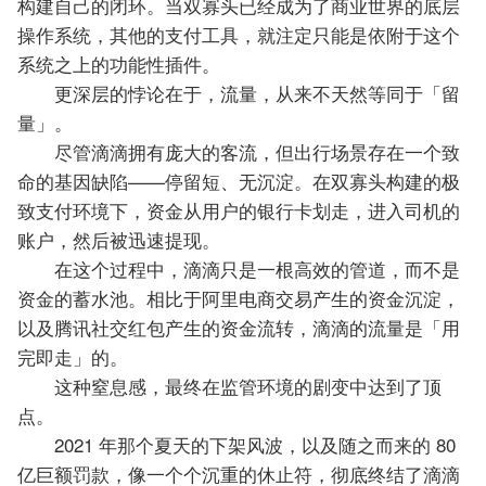
构建自己的闭环。当双寡头已经成为了商业世界的底层
操作系统，其他的支付工具，就注定只能是依附于这个
系统之上的功能性插件。
更深层的悖论在于，流量，从来不天然等同于「留
量」。
尽管滴滴拥有庞大的客流，但出行场景存在一个致
命的基因缺陷——停留短、无沉淀。在双寡头构建的极
致支付环境下，资金从用户的银行卡划走，进入司机的
账户，然后被迅速提现。
在这个过程中，滴滴只是一根高效的管道，而不是
资金的蓄水池。相比于阿里电商交易产生的资金沉淀，
以及腾讯社交红包产生的资金流转，滴滴的流量是「用
完即走」的。
这种窒息感，最终在监管环境的剧变中达到了顶
点。
2021 年那个夏天的下架风波，以及随之而来的 80
亿巨额罚款，像一个个沉重的休止符，彻底终结了滴滴