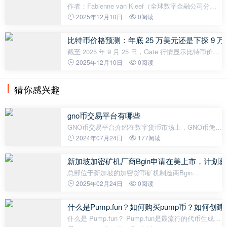
作者：Fabienne van Kleef（全球数字金融公司分析
师）代币化发展迅猛，贝莱德CEO称其可能在重要性
2025年12月10日
0阅读
上超过AI。你如何看待这一趋势？是的，代币化正迅
速崛起，成为金融领域的一股变革性力量
比特币价格预测：年底 25 万美元还是下探 9 
截至 2025 年 9 月 25 日，Gate 行情显示比特币价格
在 111,933 美元至 113,500 美元区间震荡。市场多空
2025年12月10日
0阅读
力量在此刻陷入微妙平衡，交易员们紧盯着每一个技
术信号和基本面消息，试图
猜你感兴趣
gno币交易平台有哪些
GNO币交易平台介绍在数字货币市场上，GNO币凭借
其独特的设计和广泛的应用场景，在越来越多的交易
2024年07月24日
177阅读
平台上得到了广泛的应用。下面，我们将介绍几个常
见的GNO币交易平台。1. Poloniex
新加坡加密矿机厂商Bgin申请在美上市，计划募资
总部位于新加坡的加密货币矿机制造商Bgin
Blockchain Limited已提交美国IPO申请，预计募资
2025年02月24日
0阅读
5000万美元。根据2月21日向SEC提交的备案文件，
Bgin计划发行约5954万股A类普通股和156
什么是Pump.fun？如何购买pump币？如何创建S
什么是 Pump.fun？ Pump.fun是最流行的代币生成器