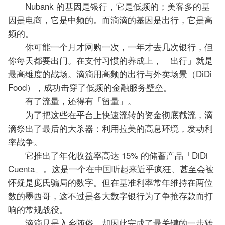
Nubank 的基因是银行，它是低频的；美客多的基
因是电商，它是中频的。而滴滴的基因是出行，它是高
频的。
你可能一个月才网购一次，一年才去几次银行，但
你每天都要出门。在支付习惯的养成上，「出行」就是
最高维度的战场。滴滴用高频的出行与外卖场景（DiDi
Food），成功击穿了低频的金融服务壁垒。
有了流量，还得有「留量」。
为了把这些在平台上快速流转的资金彻底截流，滴
滴祭出了最后的大杀器：利用拉美的高息环境，发动利
率战争。
它推出了年化收益率高达 15% 的储蓄产品「DiDi
Cuenta」。这是一个在中国听起来近乎疯狂、甚至会被
怀疑是庞氏骗局的数字。但在基准利率常年维持在两位
数的墨西哥，这不过是各大数字银行为了争抢存款而打
响的常规战役。
滴滴只是入乡随俗，却因此完成了最关键的一步转