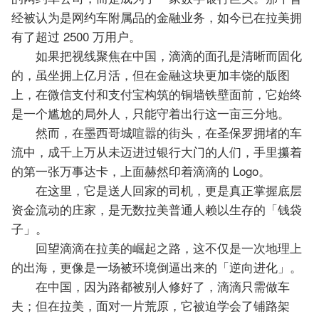
经被认为是网约车附属品的金融业务，如今已在拉美拥
有了超过 2500 万用户。
如果把视线聚焦在中国，滴滴的面孔是清晰而固化
的，虽坐拥上亿月活，但在金融这块更加丰饶的版图
上，在微信支付和支付宝构筑的铜墙铁壁面前，它始终
是一个尴尬的局外人，只能守着出行这一亩三分地。
然而，在墨西哥城喧嚣的街头，在圣保罗拥堵的车
流中，成千上万从未迈进过银行大门的人们，手里攥着
的第一张万事达卡，上面赫然印着滴滴的 Logo。
在这里，它是送人回家的司机，更是真正掌握底层
资金流动的庄家，是无数拉美普通人赖以生存的「钱袋
子」。
回望滴滴在拉美的崛起之路，这不仅是一次地理上
的出海，更像是一场被环境倒逼出来的「逆向进化」。
在中国，因为路都被别人修好了，滴滴只需做车
夫；但在拉美，面对一片荒原，它被迫学会了铺路架