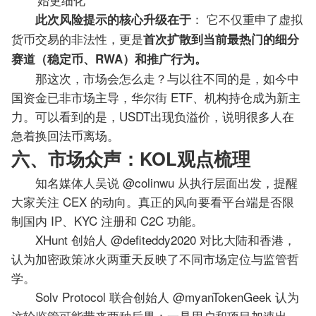
： 它不仅重申了虚拟
此次风险提示的核心升级在于
货币交易的非法性，更是
首次扩散到当前最热门的细分
赛道（稳定币、RWA）和推广行为。
那这次，市场会怎么走？与以往不同的是，如今中
国资金已非市场主导，华尔街 ETF、机构持仓成为新主
力。可以看到的是，USDT出现负溢价，说明很多人在
急着换回法币离场。
六、市场众声：KOL观点梳理
知名媒体人吴说 @colinwu 从执行层面出发，提醒
大家关注 CEX 的动向。真正的风向要看平台端是否限
制国内 IP、KYC 注册和 C2C 功能。
XHunt 创始人 @defiteddy2020 对比大陆和香港，
认为加密政策冰火两重天反映了不同市场定位与监管哲
学。
Solv Protocol 联合创始人 @myanTokenGeek 认为
这轮监管可能带来两种后果：一是用户和项目加速出