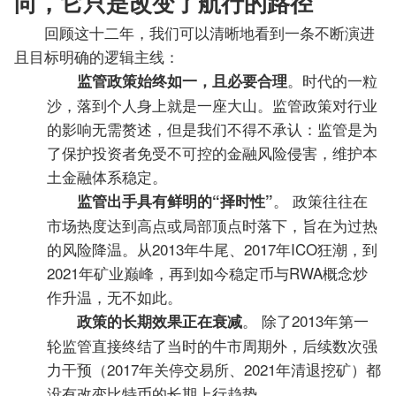
向，它只是改变了航行的路径
回顾这十二年，我们可以清晰地看到一条不断演进
且目标明确的逻辑主线：
。时代的一粒
监管政策始终如一，且必要合理
沙，落到个人身上就是一座大山。监管政策对行业
的影响无需赘述，但是我们不得不承认：监管是为
了保护投资者免受不可控的金融风险侵害，维护本
土金融体系稳定。
。 政策往往在
监管出手具有鲜明的“择时性”
市场热度达到高点或局部顶点时落下，旨在为过热
的风险降温。从2013年牛尾、2017年ICO狂潮，到
2021年矿业巅峰，再到如今稳定币与RWA概念炒
作升温，无不如此。
。 除了2013年第一
政策的长期效果正在衰减
轮监管直接终结了当时的牛市周期外，后续数次强
力干预（2017年关停交易所、2021年清退挖矿）都
没有改变比特币的长期上行趋势。