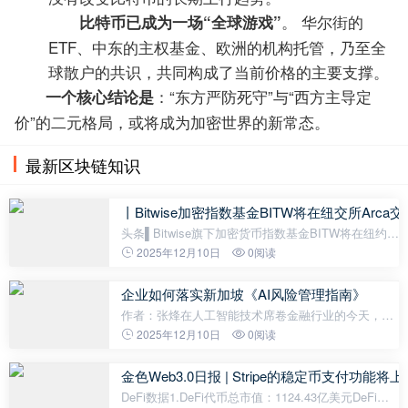
。 华尔街的
比特币已成为一场“全球游戏”
ETF、中东的主权基金、欧洲的机构托管，乃至全
球散户的共识，共同构成了当前价格的主要支撑。
：“东方严防死守”与“西方主导定
一个核心结论是
价”的二元格局，或将成为加密世界的新常态。
最新区块链知识
丨Bitwise加密指数基金BITW将在纽交所Arca交易 
头条▌Bitwise旗下加密货币指数基金BITW将在纽约证
券交易所Arca市场交易加密资产管理公司Bitwise
2025年12月10日
0阅读
Asset Management宣布，旗下加密指数基金——
Bitwise 10加密指数ETF（BITW）将升
企业如何落实新加坡《AI风险管理指南》
作者：张烽在人工智能技术席卷金融行业的今天，新
加坡金融管理局（MAS）于2025年11月17日发布的
2025年12月10日
0阅读
《关于人工智能风险管理指南的咨询文件》，如同一
份及时的地图，为航行在创新浪潮中的金
金色Web3.0日报 | Stripe的稳定币支付功能将上
DeFi数据1.DeFi代币总市值：1124.43亿美元DeFi总