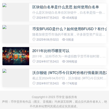
Maxity (MAX)24H最高价$0.0385美元，24H最低价
$0.0362美元，24H成交额$79,166美元，换手
区块链白名单是什么意思 如何使用白名单
什么是区块链白名单在区块链中，白名单是指一份特
定的名单，其中包含了被授权者以及他们可以获得的
2024年07月24日
454阅读
权限。这个名单可以防止未经授权的人员访问带有敏
感信息的数据。在一个区块链
币安BFUSD是什么？如何使用BFUSD？有什
随着加密货币市场的不断发展，许多新型资产应运而
生。BFUSD是其中之一，它背后的技术、用途以及其
2025年06月02日
0阅读
潜在的优势和风险值得我们深入探讨。在这篇文章
中，我们将详细解析BFUSD这种加密
2011年比特币哪里可以
2011年，比特币作为一种虚拟数字货币草创时期，其
流通和使用范围并不广泛。而对于购买比特币的途
2024年07月24日
399阅读
径，也相对较为狭窄。一种常见的购买比特币的方式
是在各大比特币论坛上发布购买信
沃尔顿链 (WTC)币今日实时价格行情最新消息202
截止至2024年04月07日，沃尔顿链 (WTC)今日实时最
新价格是0.0132美元，约等于人民币0.0955元。 沃尔
2024年07月24日
174阅读
顿链 (WTC)24H最高价$0.0142美元，24H最低价
$0.0127美元，24H成交额$117,501美元
Copyright © 2023 币学堂 版权所有
声明：币学堂所有作品（图文、音视频）均来源互联网，观点仅代表作者本人，绝
不代表本站赞同其观点或证实其描述。