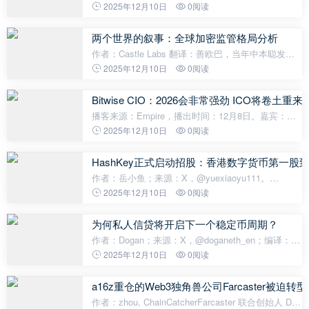
市值 数据来源：coingecko2.过去24小时去中心化交
2025年12月10日
0阅读
易所的交易量49.63美元过去24小时去中心化交易所
的交易量 数据来源：coingecko3.
两个世界的叙事：全球加密监管格局分析
作者：Castle Labs 翻译：善欧巴，当年中本聪发布
白皮书时，比特币挖矿门槛极低，任何拥有性能尚可
2025年12月10日
0阅读
的CPU的游戏玩家，每天都能挖到未来价值数百万美
元的比特币。彼时，若你放弃在家庭台式
Bitwise CIO：2026会非常强劲 ICO将卷土重来
播客来源：Empire，播出时间：12月8日。嘉宾：
Bitwise 首席投资官（CIO）Matt Hougan本文内容整
2025年12月10日
0阅读
理自加密播客 Empire 最新一期节目《Institutional
Flows Will Overpower the 4-Year Cyc
HashKey正式启动招股：香港数字货币第一股
作者：岳小鱼；来源：X，@yuexiaoyu111。
HashKey从12月9号正式启动招股了，比预想的要早
2025年12月10日
0阅读
很多。很多人也在观望到底要不要参与HashKey的打
新，所以HashKey到底值多少钱是很多人非常关心的
为何私人信贷将开启下一个稳定币周期？
作者：Dogan；来源：X，@doganeth_en；编译：
Shaw 低抵押信贷将引领下一轮稳定币周期，原因如
2025年12月10日
0阅读
下。稳定币正处于牛市：它们帮助实体企业快速、低
成本且安全地转移资金。这种无国界支付的基础
a16z重仓的Web3独角兽公司Farcaster被迫
作者：zhou, ChainCatcherFarcaster 联合创始人 Dan