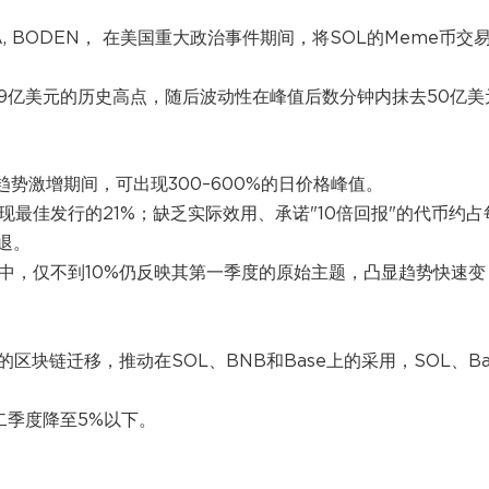
GA, BODEN， 在美国重大政治事件期间，将SOL的Meme币交
149亿美元的历史高点，随后波动性在峰值后数分钟内抹去50亿美
趋势激增期间，可出现300–600%的日价格峰值。
现最佳发行的21%；缺乏实际效用、承诺"10倍回报"的代币约占
退。
e币中，仅不到10%仍反映其第一季度的原始主题，凸显趋势快速变
的区块链迁移，推动在SOL、BNB和Base上的采用，SOL、Ba
二季度降至5%以下。