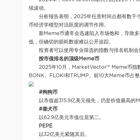
续波动。
分析报告表明，2025年任意时间点都有数千
币经济学模型对活跃度的调节作用。
新Meme币通常会迅速陷入市场饱和，导致多
低，但确切的损耗数据难以公开追踪。
投资者可以使用专业筛选的指数与排名机制会
按市值排名的顶级Meme币
2025年10月，MarketVector™ Mem
BONK、FLOKI和TRUMP。前10大Meme币
#狗狗币
以市值超315.9亿美元领先，仍是价值最高的M
#柴犬币
以62.9亿美元市值位居第二。
PEPE
以32亿美元紧随其后。