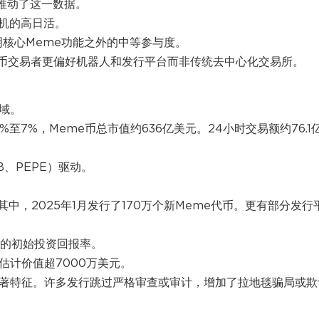
推动了这一数据。
投机的高日活。
核心Meme功能之外的中等参与度。
e币交易者更偏好机器人和发行平台而非传统去中心化交易所。
域。
至7%，Meme币总市值约636亿美元。24小时交易额约76.1
B、PEPE
）驱动。
其中，2025年1月发行了170万个新Meme代币。更有部分发行
%的初始投资回报率
。
估计价值超7000万美元。
显著特征。许多发行跳过严格审查或审计，增加了拉地毯骗局或欺