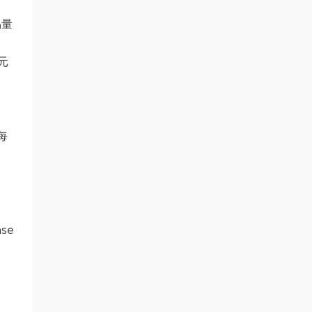
易量
元
每
se