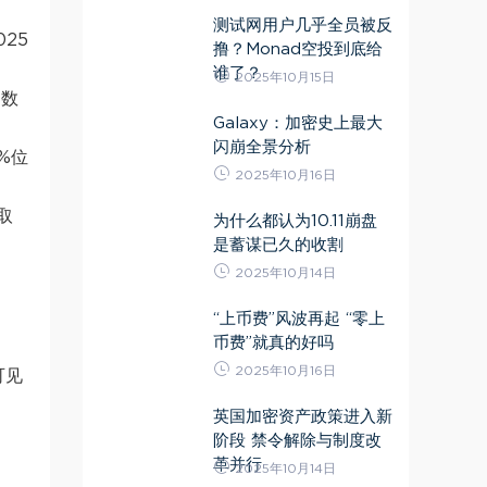
测试网用户几乎全员被反
25
撸？Monad空投到底给
谁了？
2025年10月15日
。数
Galaxy：加密史上最大
闪崩全景分析
%位
2025年10月16日
取
为什么都认为10.11崩盘
是蓄谋已久的收割
2025年10月14日
“上币费”风波再起 “零上
币费”就真的好吗
2025年10月16日
可见
英国加密资产政策进入新
阶段 禁令解除与制度改
革并行
2025年10月14日