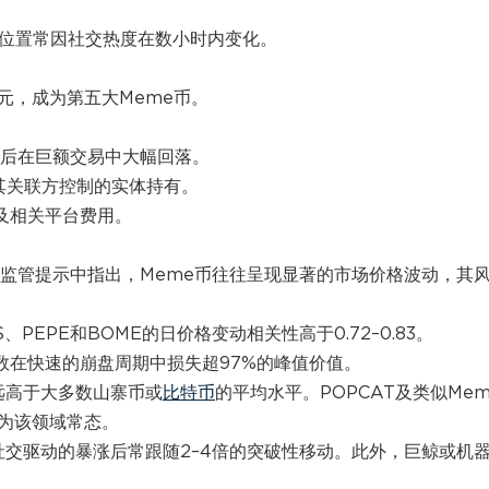
排名位置常因社交热度在数小时内变化。
美元，成为第五大Meme币。
随后在巨额交易中大幅回落。
或其关联方控制的实体持有。
售及相关平台费用。
月的监管提示中指出，Meme币往往呈现显著的市场价格波动，其
、PEPE和BOME的日价格变动相关性高于0.72–0.83。
数在快速的崩盘周期中损失超97%的峰值价值。
，远高于大多数山寨币或
比特币
的平均水平。POPCAT及类似Mem
成为该领域常态。
，社交驱动的暴涨后常跟随2–4倍的突破性移动。此外，巨鲸或机