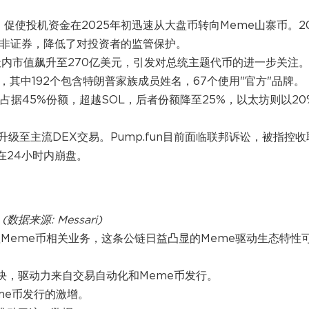
，促使投机资金在2025年初迅速从大盘币转向Meme山寨币。20
而非证券，降低了对投资者的监管保护。
到一天内市值飙升至270亿美元，引发对总统主题代币的进一步关注
，其中192个包含特朗普家族成员姓名，67个使用"官方"品牌。
中占据45%份额，超越SOL，后者份额降至25%，以太坊则以20
能升级至主流DEX交易。Pump.fun目前面临联邦诉讼，被指控收
在24小时内崩盘。
(数据来源: Messari)
赖Meme币相关业务，这条公链日益凸显的Meme驱动生态特性
各板块，驱动力来自交易自动化和Meme币发行。
me币发行的激增。